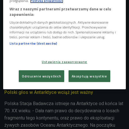
przeglądania.
Polityka prywatności
Wraz z naszymi partnerami przetwarzamy dane w celu
zapewnienia:
Użycie dokładnych danych geolokalizacyjnych. Aktywne skanowanie
charakterystyki urządzenia do celów identyfikacji. Przechowywanie
informacji na urządzeniu lub dostęp do nich. Spersonalizowane reklamy i
treści, pomiar reklam i treści, badnie odbiorców i ulepszanie usług.
Lista partnerów (dostawców)
Ustawienia zaawansowane
Odrzucenie wszystkich
Akceptuję wszystkie
Widok na polską stację badawczą im. Henryka Arctowskiego na
Antarktyce
Foto: Shutterstock.com/evenfh
Polski głos w Antarktyce wciąż jest ważny
Polska Stacja Badawcza istnieje na Antarktyce od końca lat
70. XX wieku. - Dała nam prawo do decydowania o losach
fragmentu tego kontynentu, oraz prawo do eksploatacji
żywych zasobów Oceanu Antarktycznego. Na początku