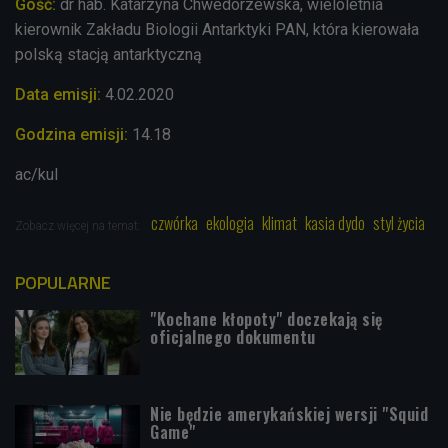
Gość:
dr hab. Katarzyna Chwedorzewska, wieloletnia
kierownik Zakładu Biologii Antarktyki PAN, która kierowała
polską stacją antarktyczną
Data emisji:
4.02
.2020
Godzina emisji:
14.18
ac/kul
czwórka
ekologia
klimat
kasia dydo
styl życia
Zobacz więcej na temat:
POPULARNE
"Kochane kłopoty" doczekają się
oficjalnego dokumentu
Nie będzie amerykańskiej wersji "Squid
Game"