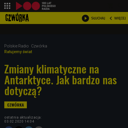
shopping_cart



WIĘCEJ
SŁUCHAJ

Polskie Radio
Czwórka
Ratujemy świat
Zmiany klimatyczne na
Antarktyce. Jak bardzo nas
dotyczą?
ostatnia aktualizacja:
03.02.2020 14:04