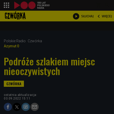
shopping_cart



WIĘCEJ
SŁUCHAJ

Polskie Radio
Czwórka
Azymut 0
Podróże szlakiem miejsc
nieoczywistych
ostatnia aktualizacja:
03.09.2022 15:11