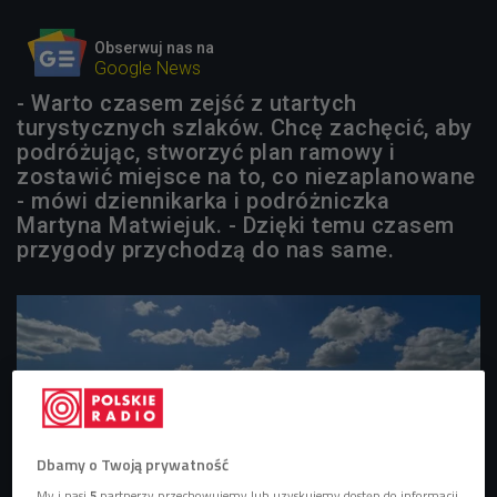
Obserwuj nas na
Google News
- Warto czasem zejść z utartych
turystycznych szlaków. Chcę zachęcić, aby
podróżując, stworzyć plan ramowy i
zostawić miejsce na to, co niezaplanowane
- mówi dziennikarka i podróżniczka
Martyna Matwiejuk. - Dzięki temu czasem
przygody przychodzą do nas same.
Dbamy o Twoją prywatność
My i nasi
5
partnerzy przechowujemy lub uzyskujemy dostęp do informacji