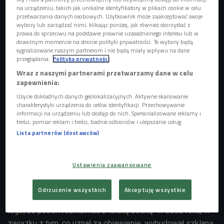
na urządzeniu, takich jak unikalne identyfikatory w plikach cookie w celu
przetwarzania danych osobowych. Użytkownik może zaakceptować swoje
wybory lub zarządzać nimi, klikając poniżej, jak również skorzystać z
prawa do sprzeciwu na podstawie prawnie uzasadnionego interesu lub w
Kadry z podróży dookoła Bałtyku
Foto: Kadry z podróży dookoła Bałtyku
dowolnym momencie na stronie polityki prywatności. Te wybory będą
sygnalizowane naszym partnerom i nie będą miały wpływu na dane
Na początku czerwca odbyła się
dwutygodniowa wyprawa
przeglądania.
Polityka prywatności
Martyny Matwiejuk dookoła Morza Bałtyckiego.
- W
Wraz z naszymi partnerami przetwarzamy dane w celu
podróży proponuję mieć oczy i uszy otwarte. Warto słuchać
zapewnienia:
ludzi, bo mogą nam wskazać miejsca, które nie są opisane
Użycie dokładnych danych geolokalizacyjnych. Aktywne skanowanie
w żadnym z przewodników - opowiada. - Na samym
charakterystyki urządzenia do celów identyfikacji. Przechowywanie
informacji na urządzeniu lub dostęp do nich. Spersonalizowane reklamy i
początku mojej podróży dookoła Morza Bałtyckiego,
treści, pomiar reklam i treści, badnie odbiorców i ulepszanie usług.
jeszcze w Polsce, dowiedziałam się, że w drodze do Wilna
Lista partnerów (dostawców)
warto zatrzymać się w
Dzukijskim Parku Narodowym
, gdzie
w środku lasu znajduje się szklana piramida.
Ustawienia zaawansowane
Po przemierzeniu bezdroży ekipa dotarła do niezwykłego
miejsca położonego na odludziu. - Był rok 1980, kiedy
Odrzucenie wszystkich
Akceptuję wszystkie
siedmioletni Povilas podczas mszy zdał sobie sprawę z
tego, że potrafi rozmawiać z istotą boską. W 2002 roku, w
związku z tym, co uznał za objawienie, wybudował szklaną