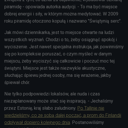
piramidę - opowiada autorka audycji. - To ma być miejsce
dobrej energii i siły, w którym można medytować. W 2009
roku piramidę otoczono kopułą i nazwano "Świątynią serc".
Jak mówi dziennikarka, jest to miejsce otwarte na ludzi
wszystkich wyznań. Chodzi o to, żeby osiągnąć spokój i
wyciszenie. Jest nawet specjalna instrukcja, jak powinniśmy
się po kompleksie poruszać, o czym myśleć w danym
miejscu, żeby wyciszyć się całkowicie i poczuć moc tej
świątyni. Miejsce jest także niezwykle akustyczne,
słuchając śpiewu jednej osoby, ma się wrażenie, jakby
śpiewał chór.
Nie tylko podpowiedzi lokalsów, ale nuda i czas
niezaplanowany może stać się inspiracją. - Jechaliśmy
przez Estonię, kraj słabo zaludniony.
Po Tallinie nie
wiedzieliśmy, co ze sobą dalej począć, a prom do Finlandii
odpływał dopiero kolejnego dnia
. Postanowiliśmy