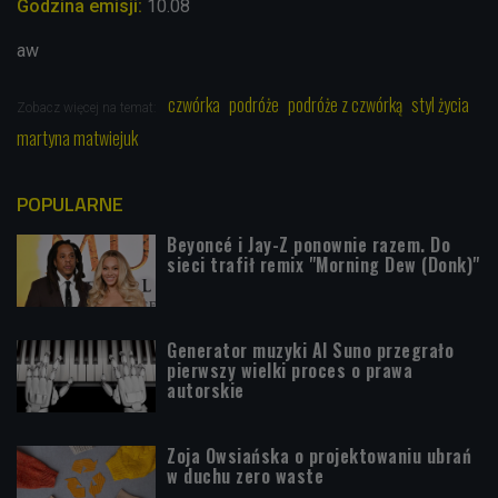
Godzina emisji:
10.08
aw
czwórka
podróże
podróże z czwórką
styl życia
Zobacz więcej na temat:
martyna matwiejuk
POPULARNE
Beyoncé i Jay-Z ponownie razem. Do
sieci trafił remix "Morning Dew (Donk)"
Generator muzyki AI Suno przegrało
pierwszy wielki proces o prawa
autorskie
Zoja Owsiańska o projektowaniu ubrań
w duchu zero waste