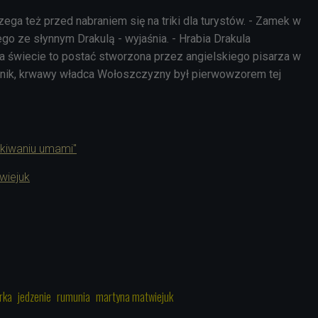
ega też przed nabraniem się na triki dla turystów. - Zamek w
go ze słynnym Drakulą - wyjaśnia. - Hrabia Drakula
na świecie to postać stworzona przez angielskiego pisarza w
wnik, krwawy władca Wołoszczyzny był pierwowzorem tej
kiwaniu umami"
wiejuk
1
rka
jedzenie
rumunia
martyna matwiejuk