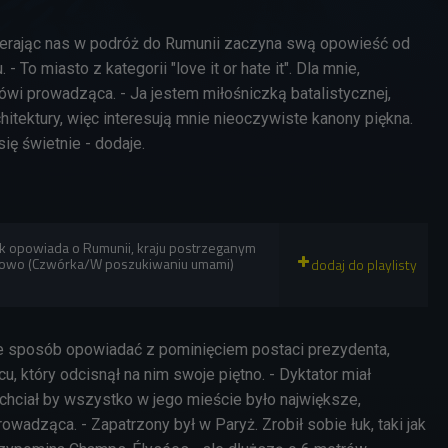
ierając nas w podróż do Rumunii zaczyna swą opowieść od
. - To miasto z kategorii "love it or hate it". Dla mnie,
ówi prowadząca. - Ja jestem miłośniczką batalistycznej,
itektury, więc interesują mnie nieoczywiste kanony piękna.
ię świetnie - dodaje.
k opowiada o Rumunii, kraju postrzeganym
powo (Czwórka/W poszukiwaniu umami)
nie sposób opowiadać z pominięciem postaci prezydenta,
u, który odcisnął na nim swoje piętno. - Dyktator miał
chciał by wszystko w jego mieście było największe,
owadząca. - Zapatrzony był w Paryż. Zrobił sobie łuk, taki jak