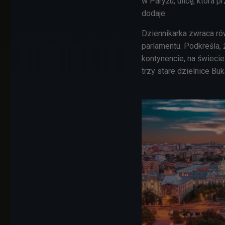
w Paryżu, ulicę, która
dodaje.
Dziennikarka zwraca ró
parlamentu. Podkreśla, 
kontynencie, na świeci
trzy stare dzielnice Bu