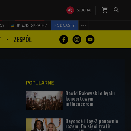
shopping_cart


SŁUCHAJ

ICY
ПР ДЛЯ УКРАЇНИ
PODCASTY
Y
ZESPÓŁ
POPULARNE
Dawid Rakowski o byciu
koncertowym
influencerem
Beyoncé i Jay-Z ponownie
razem. Do sieci trafił