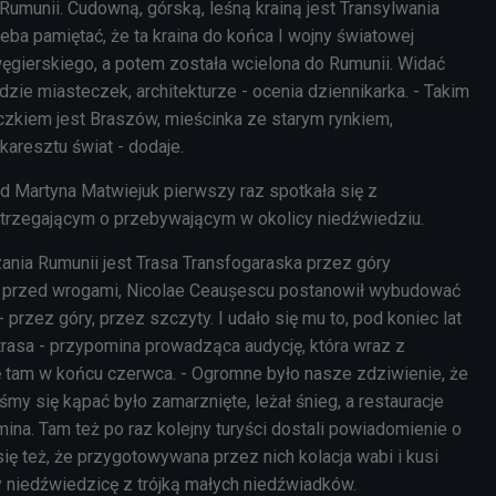
Rumunii. Cudowną, górską, leśną krainą jest Transylwania
zeba pamiętać, że ta kraina do końca I wojny światowej
węgierskiego, a potem została wcielona do Rumunii. Widać
zie miasteczek, architekturze - ocenia dziennikarka. - Takim
zkiem jest Braszów, mieścinka ze starym rynkiem,
karesztu świat - dodaje.
 Martyna Matwiejuk pierwszy raz spotkała się z
trzegającym o przebywającym w okolicy niedźwiedziu.
nia Rumunii jest Trasa Transfogaraska przez góry
e przed wrogami,
Nicolae Ceaușescu
postanowił wybudować
- przez góry, przez szczyty. I udało się mu to, pod koniec lat
trasa - przypomina prowadząca audycję, która wraz z
ię tam w końcu czerwca. - Ogromne było nasze zdziwienie, że
śmy się kąpać było zamarznięte, leżał śnieg, a restauracje
na. Tam też po raz kolejny turyści dostali powiadomienie o
ię też, że przygotowywana przez nich kolacja wabi i kusi
 niedźwiedzicę z trójką małych niedźwiadków.