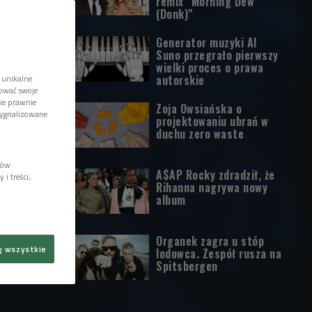
remix "Morning Dew
(Donk)"
Generator muzyki AI
Suno przegrało pierwszy
wielki proces o prawa
autorskie
 unikalne
tować swoje
wie prawnie
Zoja Owsiańska o
sygnalizowane
projektowaniu ubrań w
duchu zero waste
lów
A$AP Rocky zdradził, że
i treści,
Rihanna nagrywa nowy
album
Organek zagra u stóp
ę wszystkie
lodowca. Zespół rusza na
Spitsbergen