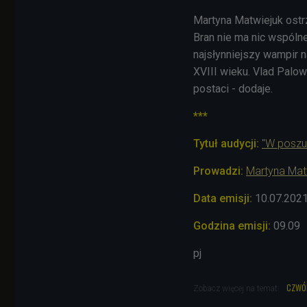
Martyna Matwiejuk ostrz
Bran nie ma nic wspólne
najsłynniejszy wampir 
XVIII wieku. Vlad Palo
postaci - dodaje.
***
Tytuł audycji:
"W poszu
Prowadzi:
Martyna Mat
Data emisji:
10.07.202
Godzina emisji:
09.09
pj
czwó
Zobacz więcej na temat: