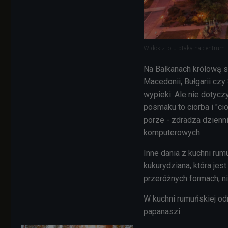
Widok z lotu ptaka na centrum
Na Bałkanach królową st
Macedonii, Bułgarii czy
wypieki. Ale nie dotycz
posmaku to ciorba i "cio
porze - zdradza dzienn
komputerowych.
Inne dania z kuchni rum
kukurydziana, która jes
przeróżnych formach, n
W kuchni rumuńskiej odn
papanaszi.