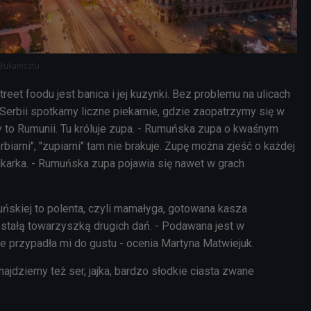
 Bukaresztu
reet foodu jest banica i jej kuzynki. Bez problemu na ulicach
 Serbii spotkamy liczne piekarnie, gdzie zaopatrzymy się w
y to Rumunii. Tu króluje zupa. - Rumuńska zupa o kwaśnym
rbiarni", "zupiarni" tam nie brakuje. Zupę można zjeść o każdej
ikarka. - Rumuńska zupa pojawia się nawet w grach
uńskiej to polenta, czyli mamałyga, gotowana kasza
t stałą towarzyszką drugich dań. - Podawana jest w
ie przypadła mi do gustu - ocenia Martyna Matwiejuk.
ajdziemy też ser, jajka, bardzo słodkie ciasta zwane