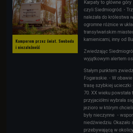
Karpaty to główne góry 
czyli Siedmiogród. - Tr
należała do królestwa 
ogromne różnice w układ
transylwańskim miastec
kamienicami, inny od Bu
Kamperem przez świat. Swoboda
i niezaleźność
Zwiedzając Siedmiogród
wyjątkowym alertem os
Stałym punktem zwiedza
Fogaraskie. - W obawi
trasę szybkiej ucieczki 
70. XX wieku powstała 
przyjaciółmi wybrała s
jezioro w którym chcieli
były nieczynne - wspomi
niedźwiedziu. Okazało s
przebywającą w okolicy