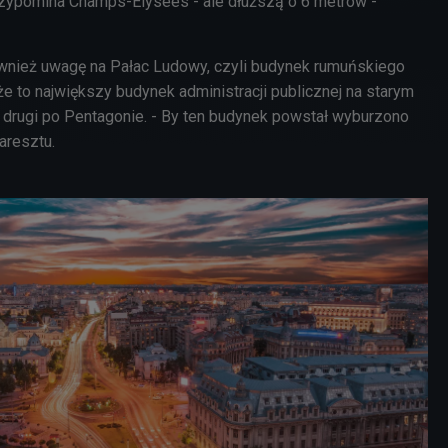
 przypomina Champs-Élysées - ale dłuższą o 6 metrów -
wnież uwagę na Pałac Ludowy, czyli budynek rumuńskiego
że to największy budynek administracji publicznej na starym
e drugi po Pentagonie. - By ten budynek powstał wyburzono
karesztu.