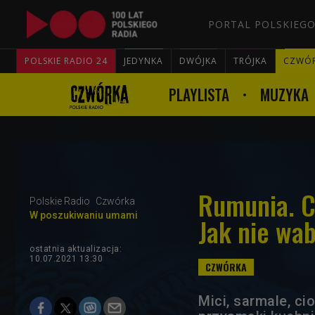
PORTAL POLSKIEGO
POLSKIE RADIO 24
JEDYNKA
DWÓJKA
TRÓJKA
CZWÓ
PLAYLISTA
MUZYKA
Rumunia. C
Polskie Radio
Czwórka
W poszukiwaniu umami
Jak nie wab
ostatnia aktualizacja:
10.07.2021 13:30
Mici, sarmale, c