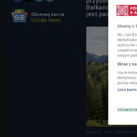
przysmaki kuchni 
Bałkanów i dawn
jest paskudna?
Obserwuj nas na
Google News
Dbamy o 
My i nasi
5
p
identyfikat
wybory lub z
uzasadnione
naszym part
Wraz z na
Użycie dokła
identyfikacj
pomiar rekla
Lista part
Ustawieni
Букавіна
Foto: shutterstock/