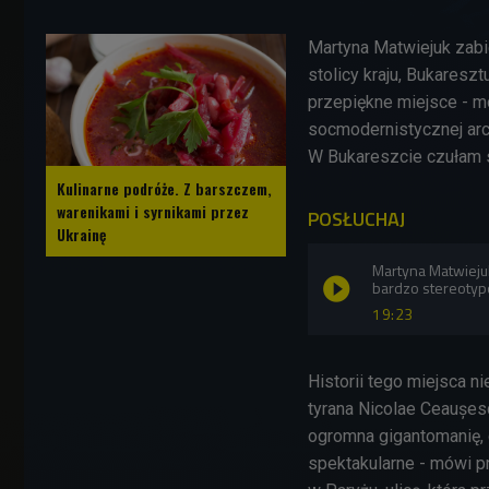
Martyna Matwiejuk zab
stolicy kraju, Bukaresztu
przepiękne miejsce - m
socmodernistycznej arch
W Bukareszcie czułam s
Kulinarne podróże. Z barszczem,
warenikami i syrnikami przez
POSŁUCHAJ
Ukrainę
Martyna Matwieju
bardzo stereoty
19:23
Historii tego miejsca 
tyrana Nicolae Ceaușesc
ogromna gigantomanię, 
spektakularne - mówi pr