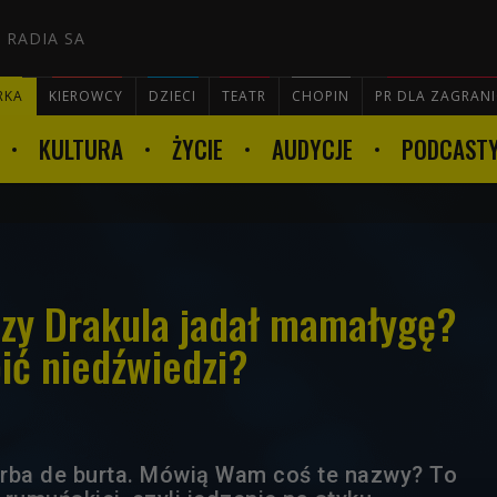
 RADIA SA
RKA
KIEROWCY
DZIECI
TEATR
CHOPIN
PR DLA ZAGRAN
KULTURA
ŻYCIE
AUDYCJE
PODCAST

zy Drakula jadał mamałygę?
ić niedźwiedzi?
iorba de burta. Mówią Wam coś te nazwy? To