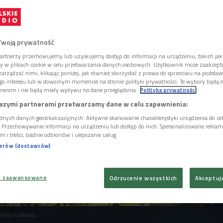
rumuńskiej, czyli jedzenie na styku
ych Austro-Węgier. Czy mamałyga faktycznie
Twoją prywatność
artnerzy przechowujemy lub uzyskujemy dostęp do informacji na urządzeniu, takich jak
ory w plikach cookie w celu przetwarzania danych osobowych. Użytkownik może zaakcep
arządzać nimi, klikając poniżej, jak również skorzystać z prawa do sprzeciwu na podsta
go interesu lub w dowolnym momencie na stronie polityki prywatności. Te wybory będą 
nerom i nie będą miały wpływu na dane przeglądania.
Polityka prywatności
szymi partnerami przetwarzamy dane w celu zapewnienia:
dnych danych geolokalizacyjnych. Aktywne skanowanie charakterystyki urządzenia do ce
i. Przechowywanie informacji na urządzeniu lub dostęp do nich. Spersonalizowane reklamy 
m i treści, badnie odbiorców i ulepszanie usług.
nerów (dostawców)
a zaawansowane
Odrzucenie wszystkich
Akceptuj
 Yulia Yudaeva