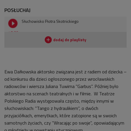
POSŁUCHAJ
Słuchowisko Piotra Skotnickiego
40:36
Ewa Dałkowska aktorsko związana jest z radiem od dziecka
–
od konkursu dla dzieci ogłoszonego przez wrocławskich
radiowców i wiersza Juliana Tuwima "Garbus". Później było
aktorstwo na scenach teatralnych i w filmie. W Teatrze
Polskiego Radia występowała często, między innymi w
słuchowiskach: "Tango z hydraulikiem", o dwóch
przyjaciółkach, emerytkach, które zatopione są w swoich
samotnych życiach, czy "Wracając po swoje", opowiadającym
o młodzieży w powstaniu styczniowym.