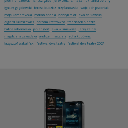
piotr fronczewski
janusz gajos
jerzy trela
anna seniuk
anna polony
ignacy gogolewski
teresa budzisz-krzyżanowska
wojciech pszoniak
maja komorowska
marian opania
henryk talar
ewa dałkowska
olgierd łukaszewicz
barbara krafftówna
franciszek pieczka
halina łabonarska
jan englert
ewa wiśniewska
jerzy zelnik
magdalena zawadzka
andrzej mastalerz
zofia kucówna
krzysztof wakuliński
festiwal dwa teatry
festiwal dwa teatry 2024