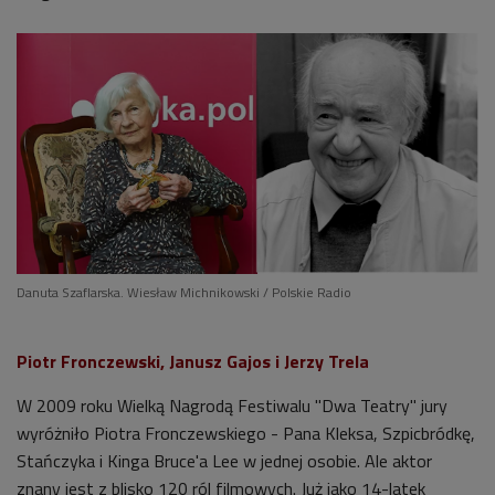
Danuta Szaflarska. Wiesław Michnikowski / Polskie Radio
Piotr Fronczewski, Janusz Gajos i Jerzy Trela
W 2009 roku Wielką Nagrodą Festiwalu "Dwa Teatry" jury
wyróżniło Piotra Fronczewskiego - Pana Kleksa, Szpicbródkę,
Stańczyka i Kinga Bruce'a Lee w jednej osobie. Ale aktor
znany jest z blisko 120 ról filmowych. Już jako 14-latek