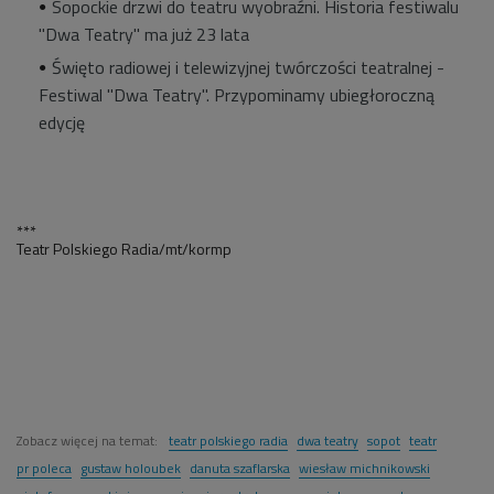
Sopockie drzwi do teatru wyobraźni. Historia festiwalu
"Dwa Teatry" ma już 23 lata
Święto radiowej i telewizyjnej twórczości teatralnej -
Festiwal "Dwa Teatry". Przypominamy ubiegłoroczną
edycję
***
Teatr Polskiego Radia/mt/kormp
Zobacz więcej na temat:
teatr polskiego radia
dwa teatry
sopot
teatr
pr poleca
gustaw holoubek
danuta szaflarska
wiesław michnikowski