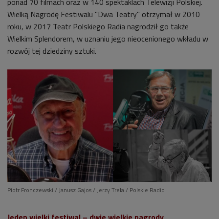
ponad 70 filmach oraz w 140 spektaklach Telewizji Polskiej.
Wielką Nagrodę Festiwalu "Dwa Teatry" otrzymał w 2010
roku, w 2017 Teatr Polskiego Radia nagrodził go także
Wielkim Splendorem, w uznaniu jego nieocenionego wkładu w
rozwój tej dziedziny sztuki.
Piotr Fronczewski / Janusz Gajos / Jerzy Trela / Polskie Radio
Jeden wielki festiwal
–
dwie wielkie nagrody