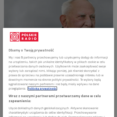
Dbamy o Twoją prywatność
My i nasi
5
partnerzy przechowujemy lub uzyskujemy dostęp do informacji
Gustaw Holoubek podczas 6. edycji festiwalu "Dwa Teatry"/ Polskie Radio
na urządzeniu, takich jak unikalne identyfikatory w plikach cookie w celu
przetwarzania danych osobowych. Użytkownik może zaakceptować swoje
wybory lub zarządzać nimi, klikając poniżej, jak również skorzystać z
Danuta Szaflarska i Wiesław Michnikowski
prawa do sprzeciwu na podstawie prawnie uzasadnionego interesu lub w
dowolnym momencie na stronie polityki prywatności. Te wybory będą
W kolejnych dwóch latach statuetki trafiały do rąk także
sygnalizowane naszym partnerom i nie będą miały wpływu na dane
przeglądania.
Polityka prywatności
nieżyjących już aktorów. W 2007 roku laureatką została
Wraz z naszymi partnerami przetwarzamy dane w celu
Danuta Szaflarska. Jej kariera aktorska trwała 80 lat.
zapewnienia:
Artystka ma na swoim koncie około stu ról teatralnych.
Użycie dokładnych danych geolokalizacyjnych. Aktywne skanowanie
Sławę zdobyła dzięki rolom w popularnych filmach, między
charakterystyki urządzenia do celów identyfikacji. Przechowywanie
innymi "Zakazanych piosenkach" czy "Skarbie". Ponad pół
informacji na urządzeniu lub dostęp do nich. Spersonalizowane reklamy i