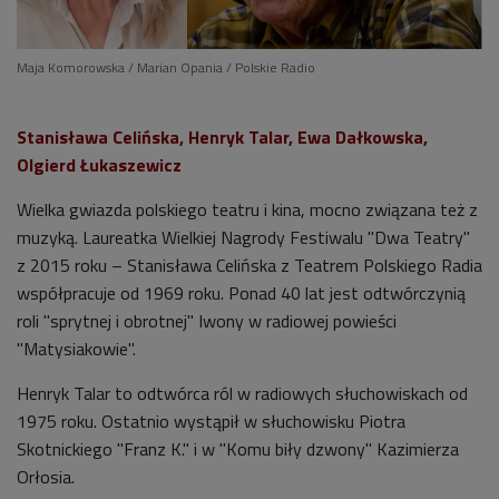
Maja Komorowska / Marian Opania / Polskie Radio
Stanisława Celińska, Henryk Talar, Ewa Dałkowska,
Olgierd Łukaszewicz
Wielka gwiazda polskiego teatru i kina, mocno związana też z
muzyką. Laureatka Wielkiej Nagrody Festiwalu "Dwa Teatry"
z 2015 roku
–
Stanisława Celińska z Teatrem Polskiego Radia
współpracuje od 1969 roku. Ponad 40 lat jest odtwórczynią
roli "sprytnej i obrotnej" Iwony w radiowej powieści
"Matysiakowie".
Henryk Talar to odtwórca ról w radiowych słuchowiskach od
1975 roku. Ostatnio wystąpił w słuchowisku Piotra
Skotnickiego "Franz K." i w "Komu biły dzwony" Kazimierza
Orłosia.