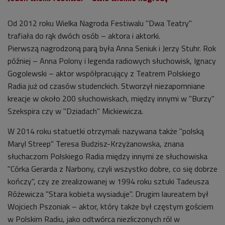
Od 2012 roku Wielka Nagroda Festiwalu "Dwa Teatry"
trafiała do rąk dwóch osób – aktora i aktorki.
Pierwszą nagrodzoną parą była Anna Seniuk i Jerzy Stuhr. Rok
później
–
Anna Polony i legenda radiowych słuchowisk, Ignacy
Gogolewski
–
aktor współpracujący z Teatrem Polskiego
Radia już od czasów studenckich. Stworzył niezapomniane
kreacje w około 200 słuchowiskach, między innymi w "Burzy"
Szekspira czy w "Dziadach" Mickiewicza.
W 2014 roku statuetki otrzymali: nazywana także "polską
Maryl Streep" Teresa Budzisz-Krzyżanowska, znana
słuchaczom Polskiego Radia między innymi ze słuchowiska
"Córka Gerarda z Narbony, czyli wszystko dobre, co się dobrze
kończy", czy ze zrealizowanej w 1994 roku sztuki Tadeusza
Różewicza "Stara kobieta wysiaduje". Drugim laureatem był
Wojciech Pszoniak
–
aktor, który także był częstym gościem
w Polskim Radiu, jako odtwórca niezliczonych ról w