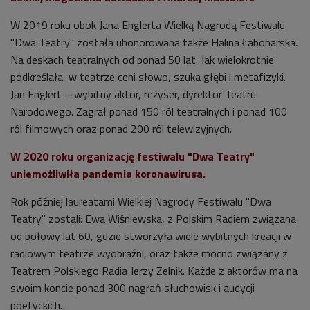
W 2019 roku obok Jana Englerta Wielką Nagrodą Festiwalu
"Dwa Teatry" została uhonorowana także Halina Łabonarska.
Na deskach teatralnych od ponad 50 lat. Jak wielokrotnie
podkreślała, w teatrze ceni słowo, szuka głębi i metafizyki.
Jan Englert – wybitny aktor, reżyser, dyrektor Teatru
Narodowego. Zagrał ponad 150 ról teatralnych i ponad 100
ról filmowych oraz ponad 200 ról telewizyjnych.
W 2020 roku organizację festiwalu "Dwa Teatry"
uniemożliwiła pandemia koronawirusa.
Rok później laureatami Wielkiej Nagrody Festiwalu "Dwa
Teatry" zostali: Ewa Wiśniewska, z Polskim Radiem związana
od połowy lat 60, gdzie stworzyła wiele wybitnych kreacji w
radiowym teatrze wyobraźni, oraz także mocno związany z
Teatrem Polskiego Radia Jerzy Zelnik. Każde z aktorów ma na
swoim koncie ponad 300 nagrań słuchowisk i audycji
poetyckich.