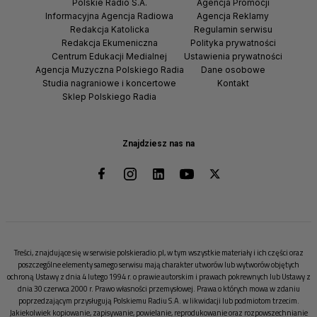
Polskie Radio S.A.
Agencja Promocji
Informacyjna Agencja Radiowa
Agencja Reklamy
Redakcja Katolicka
Regulamin serwisu
Redakcja Ekumeniczna
Polityka prywatności
Centrum Edukacji Medialnej
Ustawienia prywatności
Agencja Muzyczna Polskiego Radia
Dane osobowe
Studia nagraniowe i koncertowe
Kontakt
Sklep Polskiego Radia
Znajdziesz nas na
Treści, znajdujące się w serwisie polskieradio.pl, w tym wszystkie materiały i ich części oraz
poszczególne elementy samego serwisu mają charakter utworów lub wytworów objętych
ochroną Ustawy z dnia 4 lutego 1994 r. o prawie autorskim i prawach pokrewnych lub Ustawy z
dnia 30 czerwca 2000 r. Prawo własności przemysłowej. Prawa o których mowa w zdaniu
poprzedzającym przysługują Polskiemu Radiu S.A. w likwidacji lub podmiotom trzecim.
Jakiekolwiek kopiowanie, zapisywanie, powielanie, reprodukowanie oraz rozpowszechnianie