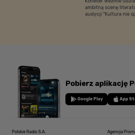
Koneser weźmie udzi
ambitną scenę literat
audycji "Kultura nie ś
Pobierz aplikację P
Google Play
App St
Polskie Radio S.A.
Agencja Promo