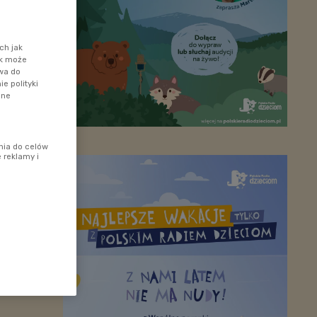
ch jak
ik może
awa do
e polityki
ane
nia do celów
 reklamy i