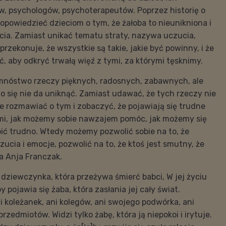
, psychologów, psychoterapeutów. Poprzez historię o
 opowiedzieć dzieciom o tym, że żałoba to nieunikniona i
cia. Zamiast unikać tematu straty, nazywa uczucia,
 przekonuje, że wszystkie są takie, jakie być powinny, i że
, aby odkryć trwałą więź z tymi, za którymi tęsknimy.
mnóstwo rzeczy pięknych, radosnych, zabawnych, ale
 się nie da uniknąć. Zamiast udawać, że tych rzeczy nie
ie rozmawiać o tym i zobaczyć, że pojawiają się trudne
zmi, jak możemy sobie nawzajem pomóc, jak możemy się
obić trudno. Wtedy możemy pozwolić sobie na to, że
zucia i emocje, pozwolić na to, że ktoś jest smutny, że
ła Anja Franczak.
t dziewczynka, która przeżywa śmierć babci, W jej życiu
by pojawia się żaba, która zasłania jej cały świat.
 koleżanek, ani kolegów, ani swojego podwórka, ani
przedmiotów. Widzi tylko żabę, która ją niepokoi i irytuje.