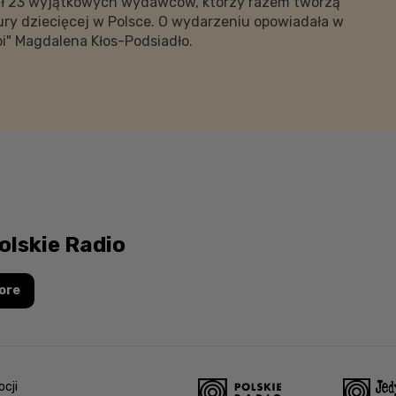
ał 23 wyjątkowych wydawców, którzy razem tworzą
ury dziecięcej w Polsce. O wydarzeniu opowiadała w
pi" Magdalena Kłos-Podsiadło.
olskie Radio
ore
cji