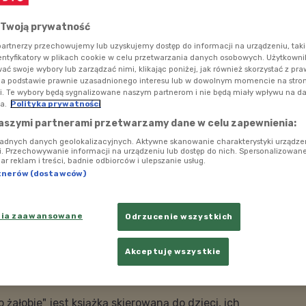
h otwarcie rozmawiać - mówiła w Polskim Radiu Dzieciom
 książki "Żaba. Mała opowieść o żałobie".
 Twoją prywatność
artnerzy przechowujemy lub uzyskujemy dostęp do informacji na urządzeniu, taki
entyfikatory w plikach cookie w celu przetwarzania danych osobowych. Użytkown
ć swoje wybory lub zarządzać nimi, klikając poniżej, jak również skorzystać z pr
na podstawie prawnie uzasadnionego interesu lub w dowolnym momencie na stroni
i. Te wybory będą sygnalizowane naszym partnerom i nie będą miały wpływu na d
a.
Polityka prywatności
aszymi partnerami przetwarzamy dane w celu zapewnienia:
ładnych danych geolokalizacyjnych. Aktywne skanowanie charakterystyki urządze
ji. Przechowywanie informacji na urządzeniu lub dostęp do nich. Spersonalizowane
iar reklam i treści, badnie odbiorców i ulepszanie usług.
tnerów (dostawców)
nia zaawansowane
Odrzucenie wszystkich
Akceptuję wszystkie
 o żałobie" zilustrowała Marianna Sztyma
Foto: albus.poznan.pl
 żałobie" jest książką skierowaną do dzieci, ich