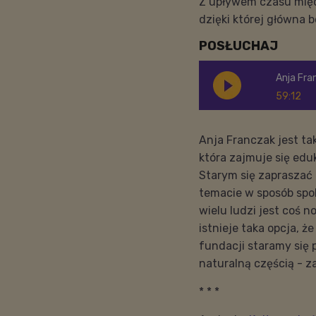
Z upływem czasu międz
dzięki której główna 
POSŁUCHAJ
Anja Fran
59:12
Anja Franczak jest ta
która zajmuje się ed
Starym się zapraszać
temacie w sposób spok
wielu ludzi jest coś 
istnieje taka opcja, 
fundacji staramy się p
naturalną częścią - z
* * *