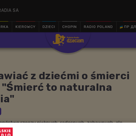
RADIA SA
ÓRKA
KIEROWCY
DZIECI
CHOPIN
RADIO POLAND
ПР ДЛ

wiać z dziećmi o śmierci
? "Śmierć to naturalna
ia"
mnóstwo rzeczy pięknych, radosnych, zabawnych, ale
 się nie da uniknąć. Zamiast udawać, że tych rzeczy nie