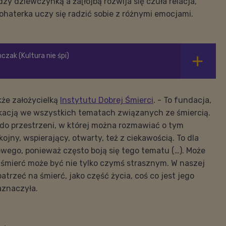
y dziewczynką a ża[ło]bą rozwija się czuła relacja,
bohaterka uczy się radzić sobie z różnymi emocjami.
czak (Kultura nie śpi)
kże założycielką
Instytutu Dobrej Śmierci
. - To fundacja,
ukacją we wszystkich tematach związanych ze śmiercią.
 do przestrzeni, w której można rozmawiać o tym
ojny, wspierający, otwarty, też z ciekawością. To dla
nowego, ponieważ często boją się tego tematu (…). Może
że śmierć może być nie tylko czymś strasznym. W naszej
atrzeć na śmierć, jako część życia, coś co jest jego
aznaczyła.