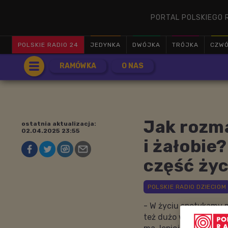
PORTAL POLSKIEGO 
POLSKIE RADIO 24
JEDYNKA
DWÓJKA
TRÓJKA
CZW
RAMÓWKA
O NAS
Jak rozma
ostatnia aktualizacja:
02.04.2025 23:55
i żałobie
część życ
- W życiu spotykamy 
też dużo wyzwań. Tego