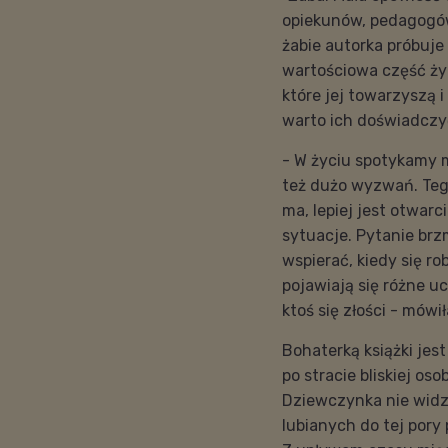
opiekunów, pedagogów
żabie autorka próbuje
wartościowa część ży
które jej towarzyszą i
warto ich doświadczyć
- W życiu spotykamy 
też dużo wyzwań. Tego
ma, lepiej jest otwarc
sytuacje. Pytanie br
wspierać, kiedy się r
pojawiają się różne uc
ktoś się złości - mówi
Bohaterką książki jes
po stracie bliskiej oso
Dziewczynka nie widzi
lubianych do tej pory 