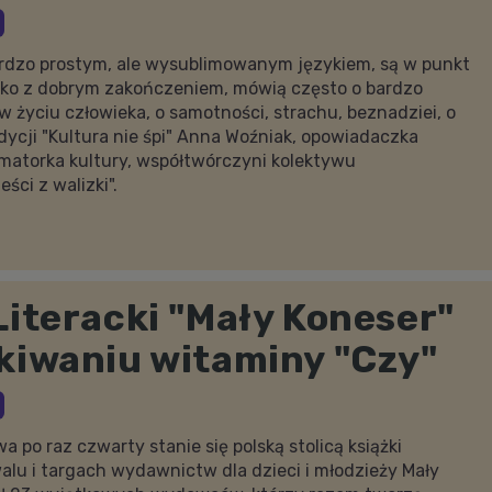
bardzo prostym, ale wysublimowanym językiem, są w punkt
tylko z dobrym zakończeniem, mówią często o bardzo
 życiu człowieka, o samotności, strachu, beznadziei, o
dycji "Kultura nie śpi" Anna Woźniak, opowiadaczka
nimatorka kultury, współtwórczyni kolektywu
ści z walizki".
Literacki "Mały Koneser"
kiwaniu witaminy "Czy"
 po raz czwarty stanie się polską stolicą książki
walu i targach wydawnictw dla dzieci i młodzieży Mały