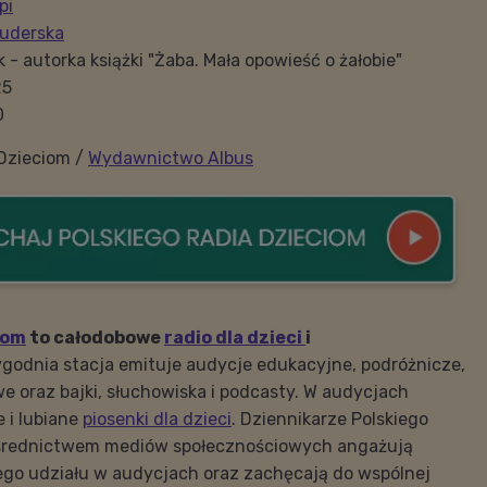
pi
uderska
 - autorka książki "Żaba. Mała opowieść o żałobie"
25
0
 Dzieciom /
Wydawnictwo Albus
iom
to całodobowe
radio dla dzieci
i
godnia stacja emituje audycje edukacyjne, podróżnicze,
we oraz bajki, słuchowiska i podcasty. W audycjach
 i lubiane
piosenki dla dzieci
. Dziennikarze Polskiego
ośrednictwem mediów społecznościowych angażują
go udziału w audycjach oraz zachęcają do wspólnej