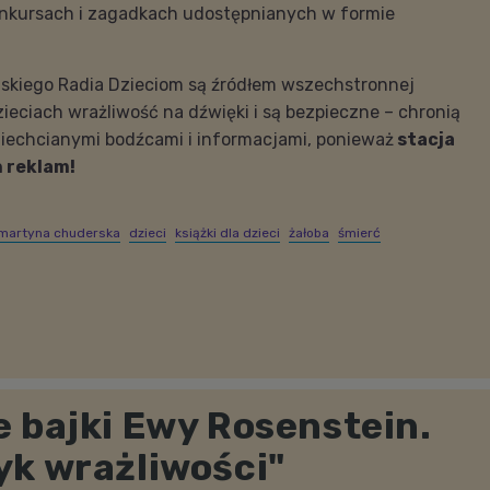
nkursach i zagadkach udostępnianych w formie
lskiego Radia Dzieciom są źródłem wszechstronnej
zieciach wrażliwość na dźwięki i są bezpieczne – chronią
iechcianymi bodźcami i informacjami, ponieważ
stacja
h reklam!
martyna chuderska
dzieci
książki dla dzieci
żałoba
śmierć
 bajki Ewy Rosenstein.
yk wrażliwości"