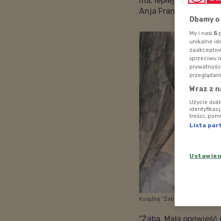
ma, lepiej jest o nic
Anja Franczak, autorka
Dbamy o
My i nasi
5
p
unikalne id
zaakceptowa
sprzeciwu 
prywatnośc
przeglądani
Wraz z n
Użycie dok
identyfikac
treści, pom
Lista par
Ustawie
Książkę "Żaba. Mała opowieść
"Żaba. Mała opowieść o