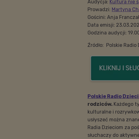
Audycja:
Kultura nie ś
Prowadzi:
Martyna Ch
Gościni: Anja Franczak
Data emisji: 23.03.20
Godzina audycji: 19.0
Źródło: Polskie Radio
Polskie Radio Dziec
rodziców.
Każdego ty
kulturalne i rozrywko
usłyszeć można znane
Radia Dzieciom za p
słuchaczy do aktywne