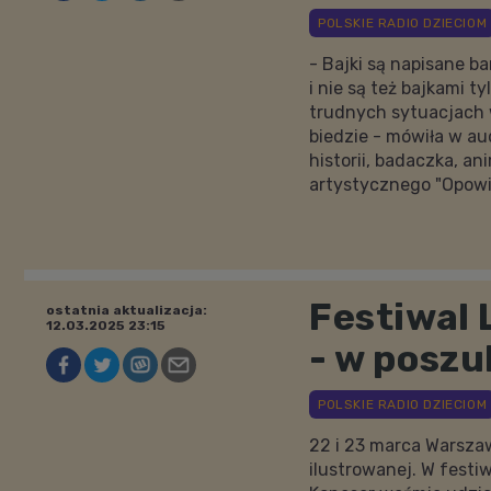
- Bajki są napisane 
i nie są też bajkami 
trudnych sytuacjach w
biedzie - mówiła w au
historii, badaczka, a
artystycznego "Opowie
Festiwal 
ostatnia aktualizacja:
12.03.2025 23:15
- w poszu
22 i 23 marca Warszawa
ilustrowanej. W festi