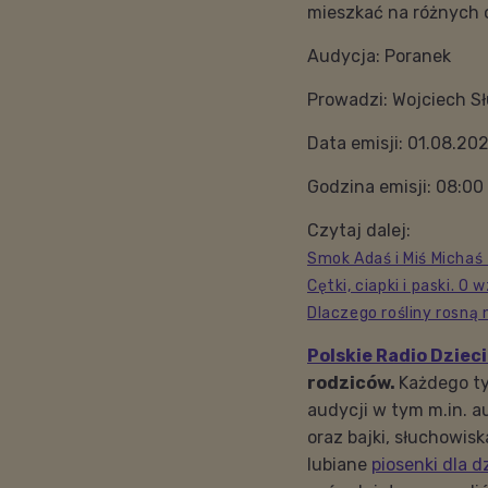
mieszkać na różnych 
Audycja: Poranek
Prowadzi: Wojciech Sł
Data emisji: 01.08.20
Godzina emisji: 08:00
Czytaj dalej:
Smok Adaś i Miś Michaś
Cętki, ciapki i paski. 
Dlaczego rośliny rosną
Polskie Radio Dziec
rodziców.
Każdego ty
audycji w tym m.in. a
oraz bajki, słuchowis
lubiane
piosenki dla d