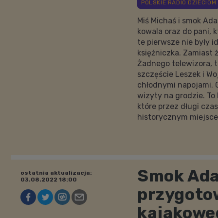
Miś Michaś i smok Adaś
kowala oraz do pani, k
te pierwsze nie były i
księżniczka. Zamiast ż
Żadnego telewizora, t
szczęście Leszek i W
chłodnymi napojami. G
wizyty na grodzie. To
które przez długi cza
historycznym miejsc
Smok Adaś
ostatnia aktualizacja:
03.08.2022 18:00
przygoto
kajakowe