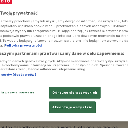
 Twoją prywatność
artnerzy przechowujemy lub uzyskujemy dostęp do informacji na urządzeniu, taki
entyfikatory w plikach cookie w celu przetwarzania danych osobowych. Użytkown
ć swoje wybory lub zarządzać nimi, klikając poniżej, jak również skorzystać z pr
na podstawie prawnie uzasadnionego interesu lub w dowolnym momencie na stroni
i. Te wybory będą sygnalizowane naszym partnerom i nie będą miały wpływu na d
a.
Polityka prywatności
aszymi partnerami przetwarzamy dane w celu zapewnienia:
ładnych danych geolokalizacyjnych. Aktywne skanowanie charakterystyki urządze
ji. Przechowywanie informacji na urządzeniu lub dostęp do nich. Spersonalizowane
iar reklam i treści, badnie odbiorców i ulepszanie usług.
tnerów (dostawców)
nia zaawansowane
Odrzucenie wszystkich
Akceptuję wszystkie
grupą organizmów na Ziemi, a jednocześnie najbardziej
rstock
ł też zagadkę dotyczącą zwierząt, oto ona: Gdzieś na