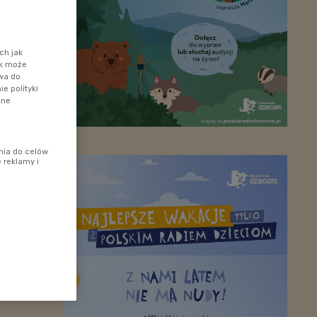
ch jak
ik może
awa do
e polityki
ane
nia do celów
 reklamy i