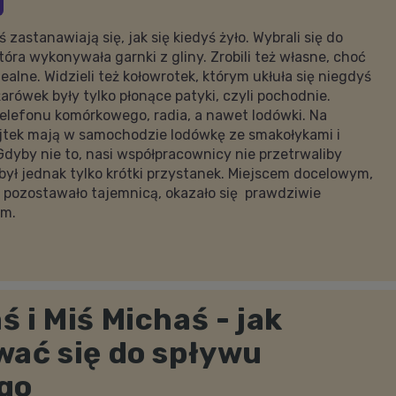
 zastanawiają się, jak się kiedyś żyło. Wybrali się do
tóra wykonywała garnki z gliny. Zrobili też własne, choć
dealne. Widzieli też kołowrotek, którym ukłuła się niegdyś
arówek były tylko płonące patyki, czyli pochodnie.
elefonu komórkowego, radia, a nawet lodówki. Na
ojtek mają w samochodzie lodówkę ze smakołykami i
dyby nie to, nasi współpracownicy nie przetrwaliby
 był jednak tylko krótki przystanek. Miejscem docelowym,
s pozostawało tajemnicą, okazało się prawdziwie
em.
 i Miś Michaś - jak
wać się do spływu
go