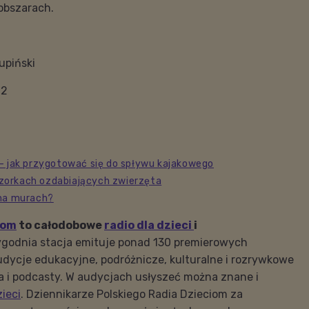
obszarach.
upiński
22
 - jak przygotować się do spływu kajakowego
O wzorkach ozdabiających zwierzęta
 na murach?
iom
to całodobowe
radio dla dzieci
i
godnia stacja emituje ponad 130 premierowych
udycje edukacyjne, podróżnicze, kulturalne i rozrywkowe
ka i podcasty. W audycjach usłyszeć można znane i
zieci
. Dziennikarze Polskiego Radia Dzieciom za