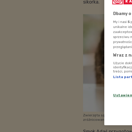
sikorka.
Dbamy o
My i nasi
5
p
unikalne id
zaakceptowa
sprzeciwu 
prywatnośc
przeglądani
Wraz z n
Użycie dok
identyfikac
treści, pom
Lista par
Ustawie
Zwierzęta są najliczniejszą 
zróżnicowaną.
Foto: Shutte
Smok Adaś przygotowa