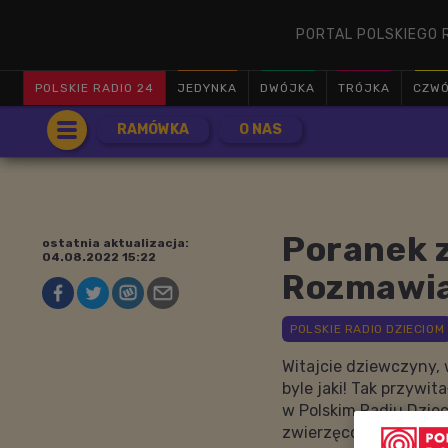
PORTAL POLSKIEGO 
POLSKIE RADIO 24
JEDYNKA
DWÓJKA
TRÓJKA
CZW
RAMÓWKA
O NAS
Poranek 
ostatnia aktualizacja:
04.08.2022 15:22
Rozmawia
Witajcie dziewczyny, 
byle jaki! Tak przywi
w Polskim Radiu Dziec
zwierzęco-smoczo-lud