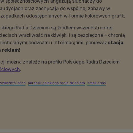
w społecznościowych angażują słuchaczy do
audycjach oraz zachęcają do wspólnej zabawy w
i zagadkach udostępnianych w formie kolorowych grafik.
lskiego Radia Dzieciom są źródłem wszechstronnej
zieciach wrażliwość na dźwięki i są bezpieczne – chronią
iechcianymi bodźcami i informacjami, ponieważ
stacja
h reklam!
cji można znaleźć na profilu Polskiego Radia Dzieciom
ściowych
.
zwierzęta leśne
poranek polskiego radia dzieciom
smok adaś