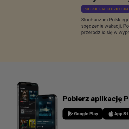
Słuchaczom Polskiego
spędzenie wakacji. Po
przerodziło się w wy
Pobierz aplikację P
Google Play
App St