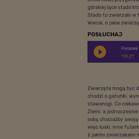
górskiej łące stado k
Stado to zwierzaki w f
Wiecie, o jakie zwier
POSŁUCHAJ
Poranek 
119:21
Zwierzęta mogą być do
chodzi o gatunki, wyró
stawonogi. Co ciekawe
Ziemi, a jednocześnie
sobą chociażby swoją 
więc łuski, inne futer
z jakimi zwierzakami 