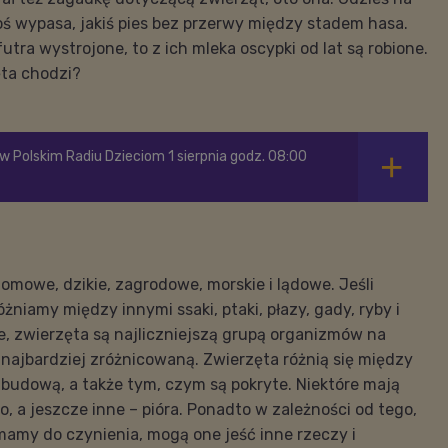
toś wypasa, jakiś pies bez przerwy między stadem hasa.
utra wystrojone, to z ich mleka oscypki od lat są robione.
zęta chodzi?
w Polskim Radiu Dzieciom 1 sierpnia godz. 08:00
mowe, dzikie, zagrodowe, morskie i lądowe. Jeśli
żniamy między innymi ssaki, ptaki, płazy, gady, ryby i
, zwierzęta są najliczniejszą grupą organizmów na
 najbardziej zróżnicowaną. Zwierzęta różnią się między
budową, a także tym, czym są pokryte. Niektóre mają
ko, a jeszcze inne – pióra. Ponadto w zależności od tego,
mamy do czynienia, mogą one jeść inne rzeczy i