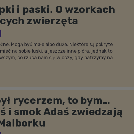
apki i paski. O wzorkach
ących zwierzęta
óżne. Mogą być małe albo duże. Niektóre są pokryte
ieć na sobie łuski, a jeszcze inne pióra, jednak to
rwszym, co rzuca nam się w oczy, gdy patrzymy na
ył rycerzem, to bym…
ś i smok Adaś zwiedzają
Malborku