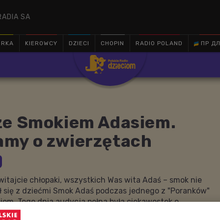
RADIA SA
ÓRKA
KIEROWCY
DZIECI
CHOPIN
RADIO POLAND
ПР ДЛ

ze Smokiem Adasiem.
my o zwierzętach
witajcie chłopaki, wszystkich Was wita Adaś – smok nie
tał się z dziećmi Smok Adaś podczas jednego z "Poranków"
iom. Tego dnia audycja pełna była ciekawostek o
zkiej przyjaźni, do czego zainspirowała Adasia pewna