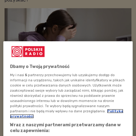
Dbamy o Twoją prywatność
My i nasi
5
partnerzy przechowujemy lub uzyskujemy dostęp do
informacji na urządzeniu, takich jak unikalne identyfikatory w plikach
Jak skutecznie uczyć matematyki?
cookie w celu przetwarzania danych osobowych. Użytkownik może
zaakceptować swoje wybory lub zarządzać nimi, klikając poniżej, jak
również skorzystać z prawa do sprzeciwu na podstawie prawnie
uzasadnionego interesu lub w dowolnym momencie na stronie
Z gośćmi audycji:
Magdaleną Jurewicz
-
polityki prywatności. Te wybory będą sygnalizowane naszym
koordynatorką projektu
"Myśląca klasa"
i tutorką
partnerom i nie będą miały wpływu na dane przeglądania.
Polityka
prywatności
ze
Szkoły Edukacji
oraz
Marzeną Żylińską
z fundacji
Wraz z naszymi partnerami przetwarzamy dane w
Budząca się szkoła
, metodyczką i specjalistką od
celu zapewnienia:
neurodydaktyki rozmawiamy o tym, co powinno być