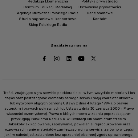
Redakcja Ekumeniczna
Polityka prywatności
Centrum Edukacji Medialnej
Ustawienia prywatności
Agencja Muzyczna Polskiego Radia
Dane osobowe
Studia nagraniowe i koncertowe
Kontakt
Sklep Polskiego Radia
Znajdziesz nas na
Treści, znajdujące się w serwisie polskieradio.pl, w tym wszystkie materiały i ich
części oraz poszczególne elementy samego serwisu mają charakter utworów
lub wytworów objętych ochroną Ustawy z dnia 4 lutego 1994 r. o prawie
autorskim i prawach pokrewnych lub Ustawy z dnia 30 czerwca 2000 r. Prawo
własności przemysłowej. Prawa o których mowa w zdaniu poprzedzającym
przysługują Polskiemu Radiu S.A. w likwidacji lub podmiotom trzecim.
Jakiekolwiek kopiowanie, zapisywanie, powielanie, reprodukowanie oraz
rozpowszechnianie materiałów zamieszczonych w serwisie, zarówno w części,
jak i w całości jest zabronione bez uprzedniej pisemnej zgody uprawnionego.