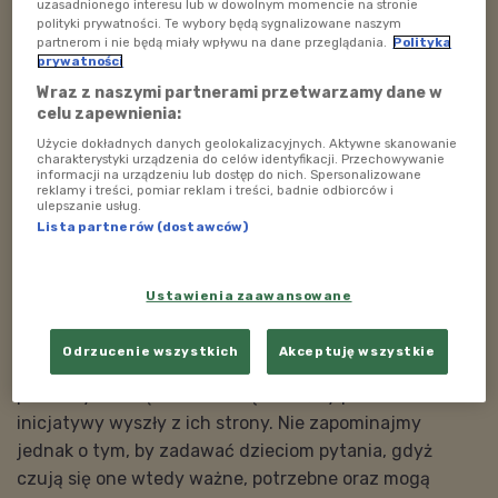
uzasadnionego interesu lub w dowolnym momencie na stronie
polityki prywatności. Te wybory będą sygnalizowane naszym
partnerom i nie będą miały wpływu na dane przeglądania.
Polityka
prywatności
Wraz z naszymi partnerami przetwarzamy dane w
celu zapewnienia:
Użycie dokładnych danych geolokalizacyjnych. Aktywne skanowanie
charakterystyki urządzenia do celów identyfikacji. Przechowywanie
informacji na urządzeniu lub dostęp do nich. Spersonalizowane
reklamy i treści, pomiar reklam i treści, badnie odbiorców i
ulepszanie usług.
Lista partnerów (dostawców)
Jak słuchać, by dobrze zrozumieć dziecko?
Ustawienia zaawansowane
Dodatkowo dzieci same zabiegają o kontakt. W związku
Odrzucenie wszystkich
Akceptuję wszystkie
z tym bycie samodzielnym oznacza również, że czasem
pociechy muszą mieć szansę na to, by pewne
inicjatywy wyszły z ich strony. Nie zapominajmy
jednak o tym, by zadawać dzieciom pytania, gdyż
czują się one wtedy ważne, potrzebne oraz mogą