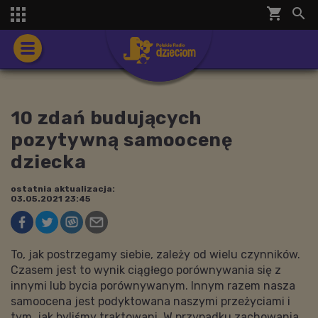
shopping_cart


10 zdań budujących
pozytywną samoocenę
dziecka
ostatnia aktualizacja:
03.05.2021 23:45
To, jak postrzegamy siebie, zależy od wielu czynników.
Czasem jest to wynik ciągłego porównywania się z
innymi lub bycia porównywanym. Innym razem nasza
samoocena jest podyktowana naszymi przeżyciami i
tym, jak byliśmy traktowani. W przypadku zachowania