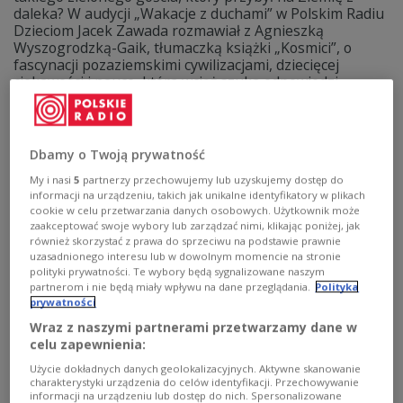
daleka? W audycji „Wakacje z duchami” w Polskim Radiu
Dzieciom Jacek Zawada rozmawiał z Agnieszką
Wyszogrodzką-Gaik, tłumaczką książki „Kosmici”, o
fascynacji pozaziemskimi cywilizacjami, dziecięcej
ciekawości i nauce, która wciąż szuka odpowiedzi.
Zobacz więcej na temat:
kosmos
radio dla dzieci
wakacje
Dbamy o Twoją prywatność
My i nasi
5
partnerzy przechowujemy lub uzyskujemy dostęp do
informacji na urządzeniu, takich jak unikalne identyfikatory w plikach
cookie w celu przetwarzania danych osobowych. Użytkownik może
zaakceptować swoje wybory lub zarządzać nimi, klikając poniżej, jak
również skorzystać z prawa do sprzeciwu na podstawie prawnie
uzasadnionego interesu lub w dowolnym momencie na stronie
polityki prywatności. Te wybory będą sygnalizowane naszym
partnerom i nie będą miały wpływu na dane przeglądania.
Polityka
prywatności
Wraz z naszymi partnerami przetwarzamy dane w
Jechać z dzieckiem na wakacje i przetrwać.
celu zapewnienia:
Nowy odcinek podcastu "Nie dajemy rady"
Użycie dokładnych danych geolokalizacyjnych. Aktywne skanowanie
charakterystyki urządzenia do celów identyfikacji. Przechowywanie
Na platformie podcastowej Polskiego Radia jest już
informacji na urządzeniu lub dostęp do nich. Spersonalizowane