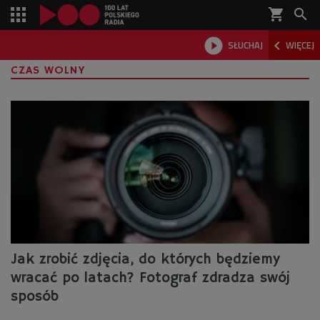
shopping_cart



SŁUCHAJ
WIĘCEJ

CZAS WOLNY
Jak zrobić zdjęcia, do których będziemy
wracać po latach? Fotograf zdradza swój
sposób