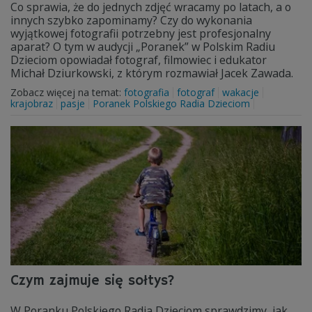
Co sprawia, że do jednych zdjęć wracamy po latach, a o
innych szybko zapominamy? Czy do wykonania
wyjątkowej fotografii potrzebny jest profesjonalny
aparat? O tym w audycji „Poranek” w Polskim Radiu
Dzieciom opowiadał fotograf, filmowiec i edukator
Michał Dziurkowski, z którym rozmawiał Jacek Zawada.
Zobacz więcej na temat:
fotografia
fotograf
wakacje
krajobraz
pasje
Poranek Polskiego Radia Dzieciom
Czym zajmuje się sołtys?
W Poranku Polskiego Radia Dzieciom sprawdzimy, jak