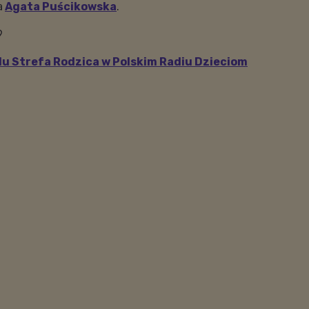
a
Agata Puścikowska
.
9
klu Strefa Rodzica w Polskim Radiu Dzieciom