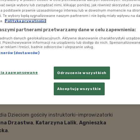
ć swoje wybory lub zarządzać nimi, klikając poniżej, jak również skorzystać z pr
na podstawie prawnie uzasadnionego interesu lub w dowolnym momencie na stroni
i. Te wybory będą sygnalizowane naszym partnerom i nie będą miały wpływu na d
a.
Polityka prywatności
aszymi partnerami przetwarzamy dane w celu zapewnienia:
ładnych danych geolokalizacyjnych. Aktywne skanowanie charakterystyki urządze
ji. Przechowywanie informacji na urządzeniu lub dostęp do nich. Spersonalizowane
iar reklam i treści, badnie odbiorców i ulepszanie usług.
tnerów (dostawców)
nia zaawansowane
Odrzucenie wszystkich
Akceptuję wszystkie
eptów szkoły improwizacji
Foto: facebook.com/improwizacjadladzieci/
dia Dzieciom gościły instruktorki-improwizatorki
ina Drzastwa
,
Katarzyna Lalik
,
Agnieszka
cka
.