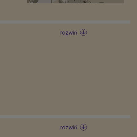
rozwiń

rozwiń
