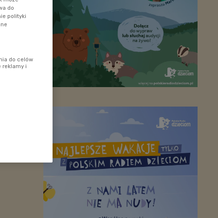
awa do
e polityki
ane
nia do celów
 reklamy i