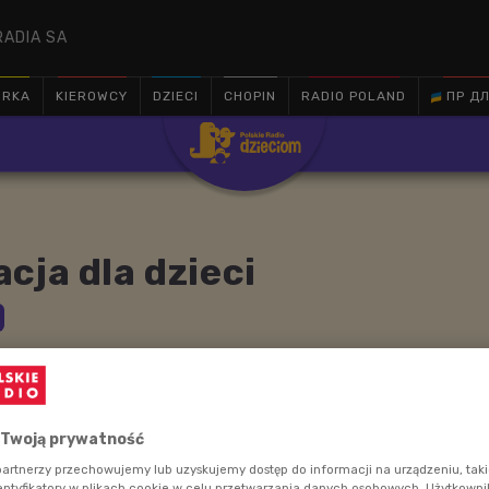
RADIA SA
ÓRKA
KIEROWCY
DZIECI
CHOPIN
RADIO POLAND
ПР ДЛ

cja dla dzieci
omaga w aktywnym słuchaniu, komunikacji, uczy, jak być
 szybko reagować, używać wyobraźni, współpracować,
ch emocji, angażować się. Wszystkie te umiejętności są
ego komunikowania się z innymi. I z samym sobą.
 Twoją prywatność
artnerzy przechowujemy lub uzyskujemy dostęp do informacji na urządzeniu, taki
entyfikatory w plikach cookie w celu przetwarzania danych osobowych. Użytkown