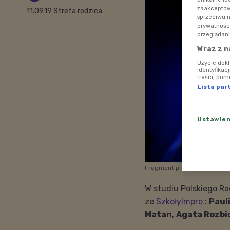
zaakceptowa
11.09.19 Strefa rodzica
sprzeciwu 
prywatnośc
przeglądani
Wraz z n
Użycie dok
identyfikac
treści, pom
Lista par
Ustawie
Fragment przedstawienia ad
W studiu Polskiego Ra
ze
SzkołyImpro
:
Paul
Matan
,
Agata Rozbi