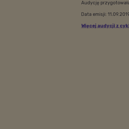
Audycję przygotował
Data emisji: 11.09.201
Więcej audycji z cy