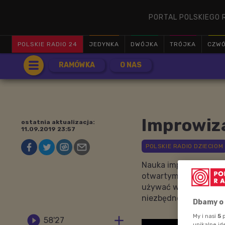
PORTAL POLSKIEGO 
POLSKIE RADIO 24
JEDYNKA
DWÓJKA
TRÓJKA
CZW
RAMÓWKA
O NAS
Improwiza
ostatnia aktualizacja:
11.09.2019 23:57
Nauka improwizacji p
otwartym na pomysły,
używać właściwie swoi
niezbędne do właściw
Dbamy o
My i nasi
5
p


58'27
unikalne id