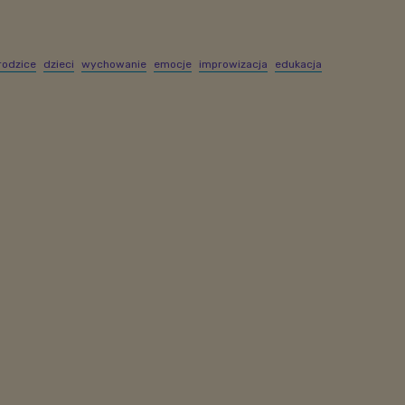
rodzice
dzieci
wychowanie
emocje
improwizacja
edukacja