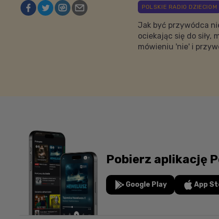
Jak być przywódca nie
ociekając się do siły
mówieniu 'nie' i przy
Pobierz aplikację P
Google Play
App St