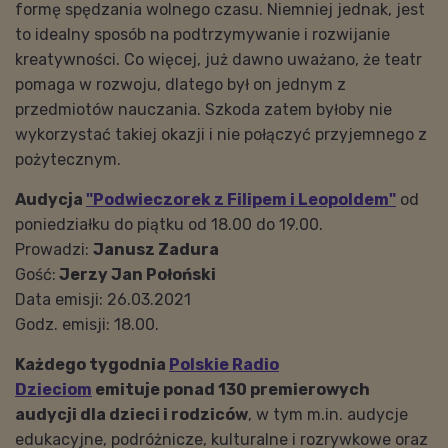
formę spędzania wolnego czasu. Niemniej jednak, jest
to idealny sposób na podtrzymywanie i rozwijanie
kreatywności. Co więcej, już dawno uważano, że teatr
pomaga w rozwoju, dlatego był on jednym z
przedmiotów nauczania. Szkoda zatem byłoby nie
wykorzystać takiej okazji i nie połączyć przyjemnego z
pożytecznym.
Audycja
"Podwieczorek z Filipem i Leopoldem"
od
poniedziałku do piątku od 18.00 do 19.00.
Prowadzi:
Janusz Zadura
Gość:
Jerzy Jan Połoński
Data emisji: 26.03.2021
Godz. emisji: 18.00.
Każdego tygodnia
Polskie Radio
Dzieciom
emituje ponad 130 premierowych
audycji dla dzieci i rodziców
, w tym m.in. audycje
edukacyjne, podróżnicze, kulturalne i rozrywkowe oraz