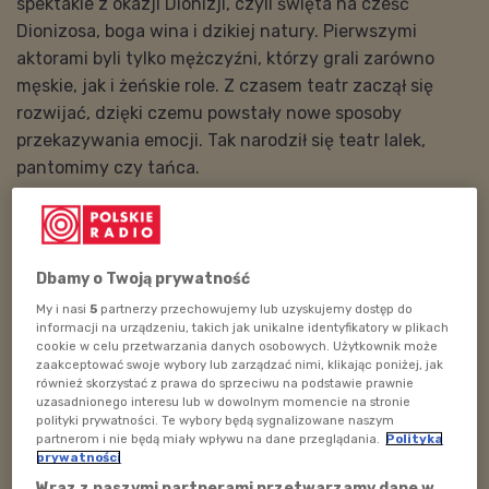
spektakle z okazji Dionizji, czyli święta na cześć
Dionizosa, boga wina i dzikiej natury. Pierwszymi
aktorami byli tylko mężczyźni, którzy grali zarówno
męskie, jak i żeńskie role. Z czasem teatr zaczął się
rozwijać, dzięki czemu powstały nowe sposoby
przekazywania emocji. Tak narodził się teatr lalek,
pantomimy czy tańca.
- Aktor to jest zawód z taką, nazwijmy to misją
publiczną – powiedział gość audycji,
Jerzy Jan
Połoński
. Celem tej profesji jest wprowadzenie widza
Dbamy o Twoją prywatność
w zupełnie inny świat. Aby to się udało, aktorzy muszą
My i nasi
5
partnerzy przechowujemy lub uzyskujemy dostęp do
umiejętnie wyrażać swoje emocje oraz wiedzieć jak
informacji na urządzeniu, takich jak unikalne identyfikatory w plikach
odpowiednio zagrać daną rolę. Im aktor ma większe
cookie w celu przetwarzania danych osobowych. Użytkownik może
zaakceptować swoje wybory lub zarządzać nimi, klikając poniżej, jak
zdolności i doświadczenie w swoim zawodzie, tym
również skorzystać z prawa do sprzeciwu na podstawie prawnie
łatwiej jest publiczności uwierzyć w to, co widzi na
uzasadnionego interesu lub w dowolnym momencie na stronie
polityki prywatności. Te wybory będą sygnalizowane naszym
scenie bądź ekranie telewizora.
partnerom i nie będą miały wpływu na dane przeglądania.
Polityka
prywatności
POSŁUCHAJ
Wraz z naszymi partnerami przetwarzamy dane w