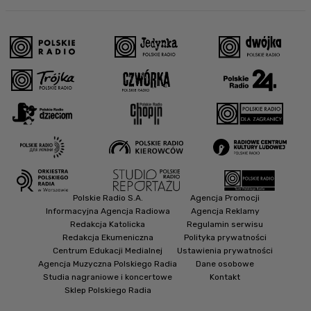
Polskie Radio S.A.
Agencja Promocji
Informacyjna Agencja Radiowa
Agencja Reklamy
Redakcja Katolicka
Regulamin serwisu
Redakcja Ekumeniczna
Polityka prywatności
Centrum Edukacji Medialnej
Ustawienia prywatności
Agencja Muzyczna Polskiego Radia
Dane osobowe
Studia nagraniowe i koncertowe
Kontakt
Sklep Polskiego Radia