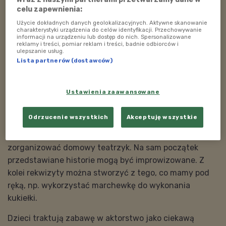
celu zapewnienia:
Poznajemy zawody. Reżyser teatralny
(Podwieczorek z Filipem i
Użycie dokładnych danych geolokalizacyjnych. Aktywne skanowanie
Leopoldem/PRD)_26.04.2021.
charakterystyki urządzenia do celów identyfikacji. Przechowywanie
58:27
informacji na urządzeniu lub dostęp do nich. Spersonalizowane
reklamy i treści, pomiar reklam i treści, badnie odbiorców i
ulepszanie usług.
Lista partnerów (dostawców)
Tak naprawdę aktorem może zostać każdy. Dzieci mają
Ustawienia zaawansowane
ogromną wyobraźnie i są bardzo kreatywne, więc
wymyślanie różnych historii i odgrywanie scen
Odrzucenie wszystkich
Akceptuję wszystkie
przychodzi im z łatwością. Aby pielęgnować u nich
zainteresowanie sztuką i aktorstwem, można
zorganizować domowy teatrzyk. Na sam początek
przedstawiane historie mogą być improwizowane. Z
kolei rekwizyty można stworzyć z tego, co mamy pod
ręką, np. wykorzystać marchewkę do wykonania
kukiełki.
Dzieci traktują zabawę w aktorstwo jako ciekawą