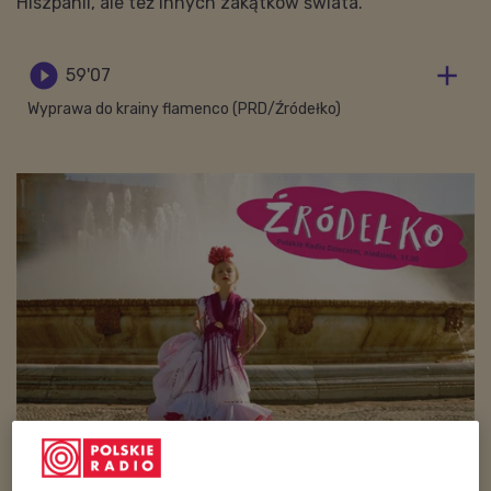
Hiszpanii, ale też innych zakątków świata.


59'07
Wyprawa do krainy flamenco (PRD/Źródełko)