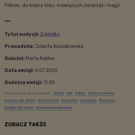
Północ, do krainy lodu, mówiących zwierząt i magii.
***
Tytuł audycji:
Źródełko
Prowadziła:
Jolanta Kossakowska
Gościni:
Marta Robles
Data emisji:
6.07.2025
Godzina emisji:
11.00
Zobacz więcej na temat:
dzieci
folk
folklor
kultura ludowa
muzyka dla dzieci
instrumenty
hiszpania
andaluzja
flamenco
książki dla dzieci
jolanta kossakowska
ZOBACZ TAKŻE