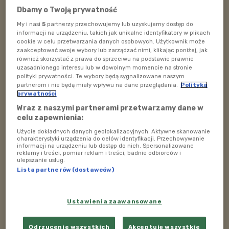
Dziewczynka tańcząca flamenco w Sevilli
Foto: shutterstock
Dbamy o Twoją prywatność
Kraina flamenco
My i nasi
5
partnerzy przechowujemy lub uzyskujemy dostęp do
informacji na urządzeniu, takich jak unikalne identyfikatory w plikach
Naszą przewodniczką po Andaluzji była wybitna
cookie w celu przetwarzania danych osobowych. Użytkownik może
zaakceptować swoje wybory lub zarządzać nimi, klikając poniżej, jak
tancerka flamenco, Marta Robles. Rozmawialiśmy z nią
również skorzystać z prawa do sprzeciwu na podstawie prawnie
o rozmaitych stylach tańca, o instrumentach i innych
uzasadnionego interesu lub w dowolnym momencie na stronie
polityki prywatności. Te wybory będą sygnalizowane naszym
ciekawych przedmiotach, które towarzyszą tancerzom
partnerom i nie będą miały wpływu na dane przeglądania.
Polityka
podczas występów. Marta opowiadała nam o rytmie
prywatności
flamenco i o tym wszystkim, co powinniśmy wiedzieć,
Wraz z naszymi partnerami przetwarzamy dane w
jadąc na wyprawę do Andaluzji.
celu zapewnienia:
Użycie dokładnych danych geolokalizacyjnych. Aktywne skanowanie
Poznaliśmy kilka miejsc, które słyną z wielkich fiest,
charakterystyki urządzenia do celów identyfikacji. Przechowywanie
informacji na urządzeniu lub dostęp do nich. Spersonalizowane
czyli folklorystycznych imprez, podczas których
reklamy i treści, pomiar reklam i treści, badnie odbiorców i
ulepszanie usług.
tańczy całe miasto. Wyruszymy do Sewilli, tam skąd
Lista partnerów (dostawców)
pochodziła Carmen, bohaterka słynnej opery George’a
Bizeta. Odwiedziliśmy Kadyks, skąd Kolumb i inni wielcy
odkrywcy wyruszali w dalekie morskie podróże.
Ustawienia zaawansowane
Zawitaliśmy też do Grenady, nad którą góruje dostojna
twierdza Alhambra.
Odrzucenie wszystkich
Akceptuję wszystkie