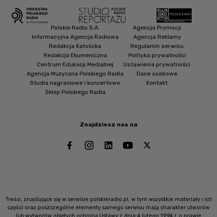
Polskie Radio S.A.
Agencja Promocji
Informacyjna Agencja Radiowa
Agencja Reklamy
Redakcja Katolicka
Regulamin serwisu
Redakcja Ekumeniczna
Polityka prywatności
Centrum Edukacji Medialnej
Ustawienia prywatności
Agencja Muzyczna Polskiego Radia
Dane osobowe
Studia nagraniowe i koncertowe
Kontakt
Sklep Polskiego Radia
Znajdziesz nas na
Treści, znajdujące się w serwisie polskieradio.pl, w tym wszystkie materiały i ich
części oraz poszczególne elementy samego serwisu mają charakter utworów
lub wytworów objętych ochroną Ustawy z dnia 4 lutego 1994 r. o prawie