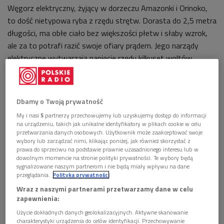
Węgorz elektryczny, żyjący w dorzeczu Amazonki i Orinoko,
to dość nietypowa ryba z rzędu strętw. Dorasta do 2,5 metra
długości, ma obłe ciało bez większości płetw i słaby wzrok,
ale za to potrafi razić swoje ofiary prądem. Jego narządy
elektryczne wytwarzają napięcie rzędu kilkuset woltów.
Chociaż niezbyt urodziwy, węgorz elektryczny stał się
atrakcją wielu dużych akwariów publicznych na całym świecie.
Dbamy o Twoją prywatność
Osobniki tego gatunku posiada też Enoshima Aquarium w
prefekturze Kanagawa w Japonii. Kazuhiko Minawa, pracownik
My i nasi
5
partnerzy przechowujemy lub uzyskujemy dostęp do informacji
na urządzeniu, takich jak unikalne identyfikatory w plikach cookie w celu
tej instytucji, wpadł na pomysł wykorzystania elektryczności,
przetwarzania danych osobowych. Użytkownik może zaakceptować swoje
wytwarzanej przez osobliwą rybkę.
wybory lub zarządzać nimi, klikając poniżej, jak również skorzystać z
prawa do sprzeciwu na podstawie prawnie uzasadnionego interesu lub w
dowolnym momencie na stronie polityki prywatności. Te wybory będą
W zbiorniku z wodą, w którym pływa pokaźny węgorz
sygnalizowane naszym partnerom i nie będą miały wpływu na dane
elektryczny, umieszczono dwie płytki z aluminium, pełniące
przeglądania.
Polityka prywatności
funkcję elektrod, podłączone do kabli lampek choinkowych.
Wraz z naszymi partnerami przetwarzamy dane w celu
Kiedy ryba wykonuje jakiś ruch, produkuje prąd, który zbierają
zapewnienia:
elektrody, a stojąca obok choinka rozświetla się na moment.
Użycie dokładnych danych geolokalizacyjnych. Aktywne skanowanie
charakterystyki urządzenia do celów identyfikacji. Przechowywanie