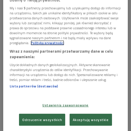
na komórki pochodzące z organizmu chorego, które nie
zostaną przez niego odrzucone, ale koszt ich uzyskania jest
My i nasi
5
partnerzy przechowujemy lub uzyskujemy dostęp do informacji
na urządzeniu, takich jak unikalne identyfikatory w plikach cookie w celu
ogromny.
przetwarzania danych osobowych. Użytkownik może zaakceptować swoje
wybory lub zarządzać nimi, klikając poniżej, jak również skorzystać z
Ludzkie embrionalne komórki macierzyste (hESC) to zwykle
prawa do sprzeciwu na podstawie prawnie uzasadnionego interesu lub w
dowolnym momencie na stronie polityki prywatności. Te wybory będą
komórki pięciodniowego zarodka, które mogą dać początek
sygnalizowane naszym partnerom i nie będą miały wpływu na dane
wszystkim możliwym tkankom. Niektórzy naukowcy uważają,
przeglądania.
Polityka prywatności
że to najlepszy sposób na wytworzenie zamiennika
Wraz z naszymi partnerami przetwarzamy dane w celu
zapewnienia:
uszkodzonej tkanki pacjenta. Oczywiście, pobieranie komórek
od embrionów budzi olbrzymie spory, stąd ciągłe
Użycie dokładnych danych geolokalizacyjnych. Aktywne skanowanie
charakterystyki urządzenia do celów identyfikacji. Przechowywanie
poszukiwanie innych metod uzyskania hESC.
informacji na urządzeniu lub dostęp do nich. Spersonalizowane reklamy i
treści, pomiar reklam i treści, badnie odbiorców i ulepszanie usług.
Nowy sposób polega na pobraniu komórek z ciała pacjenta -
Lista partnerów (dostawców)
na przykład ze skóry - i połączenia ich z komórką jajową
człowieka (badacze podkreślają, że jest ona niezapłodniona),
opróżnioną wcześniej z chromosomów. Taka hybryda
Ustawienia zaawansowane
zachowuje się jak embrion, chociaż nim nie jest, i może
przekształcić się w dowolną tkankę.
Odrzucenie wszystkich
Akceptuję wszystkie