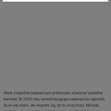
Wiele zespołów badawczych próbowało stworzyć podobne
komórki. W 2005 roku koreańska grupa naukowców ogłosiła,
że im się udało, ale okazało się, że to oszustwo. Metoda