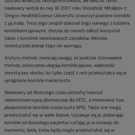
została wówczas skompromitowana, ale kilka lat temu
naukowcy wrócili do niej. W 2007 roku Shoukhrat Mitalipov z
Oregon Health&Science University stworzył podobne komórki
z jaj małp. Teraz jego zespół dokonał tego samego z ludzkimi
komórkami jajowymi, chociaż do swoich odkryć korzystał
także z komórek sklonowanych zarodków. Metoda
teoretycznie jednak tego nie wymaga.
Krytycy metody zwracają uwagę, że podczas stosowania
metody zniszczeniu ulegają komórki jajowe, większość
zresztą bez skutku, bo tylko część z nich przekształca się w
upragnione komórki macierzyste.
Naukowcy od dłuższego czasu potrafią tworzyć
niekontrowersyjną alternatywę dla hESC, a mianowicie tzw.
pluripotentne komórki macierzyste (iPS). Także one mogą
przekształcić się w wiele tkanek. Uzyskuje się je, pobierając
komórki od dorosłego pacjenta i cofając je w rozwoju do
momentu, kiedy znów będą mogły przekształcić się w