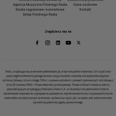
Agencja Muzyczna Polskiego Radia
Dane osobowe
Studia nagraniowe i koncertowe
Kontakt
Sklep Polskiego Radia
Znajdziesz nas na
Treści, znajdujące się w serwisie polskieradio.pl, w tym wszystkie materiały i ich części oraz
poszczególne elementy samego serwisu mają charakter utworów lub wytworów objętych
ochroną Ustawy z dnia 4 lutego 1994 r. o prawie autorskim i prawach pokrewnych lub Ustawy z
dnia 30 czerwca 2000 r. Prawo własności przemysłowej. Prawa o których mowa w zdaniu
poprzedzającym przysługują Polskiemu Radiu S.A. w likwidacji lub podmiotom trzecim.
Jakiekolwiek kopiowanie, zapisywanie, powielanie, reprodukowanie oraz rozpowszechnianie
materiałów zamieszczonych w serwisie, zarówno w części, jak i w całości jest zabronione bez
uprzedniej pisemnej zgody uprawnionego.