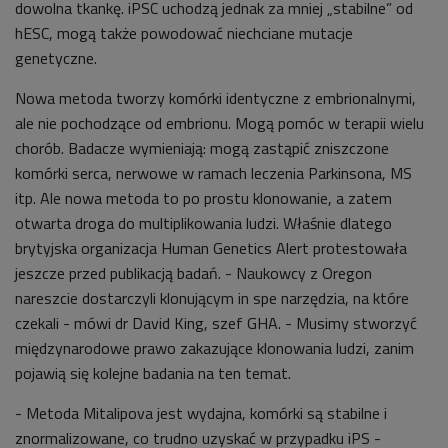
dowolna tkankę. iPSC uchodzą jednak za mniej „stabilne” od
hESC, mogą także powodować niechciane mutacje
genetyczne.
Nowa metoda tworzy komórki identyczne z embrionalnymi,
ale nie pochodzące od embrionu. Mogą pomóc w terapii wielu
chorób. Badacze wymieniają: mogą zastąpić zniszczone
komórki serca, nerwowe w ramach leczenia Parkinsona, MS
itp. Ale nowa metoda to po prostu klonowanie, a zatem
otwarta droga do multiplikowania ludzi. Właśnie dlatego
brytyjska organizacja Human Genetics Alert protestowała
jeszcze przed publikacją badań. - Naukowcy z Oregon
nareszcie dostarczyli klonującym in spe narzędzia, na które
czekali - mówi dr David King, szef GHA. - Musimy stworzyć
międzynarodowe prawo zakazujące klonowania ludzi, zanim
pojawią się kolejne badania na ten temat.
- Metoda Mitalipova jest wydajna, komórki są stabilne i
znormalizowane, co trudno uzyskać w przypadku iPS -