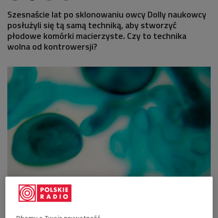
Szesnaście lat po sklonowaniu owcy Dolly naukowcy
posłużyli się tą samą techniką, aby stworzyć
płodowe komórki macierzyste. Czy to technika
wolna od kontrowersji?
Foto: sxc.hu/cc.
Dlaczego naukowcy upierają się przy klonowaniu? To szansa
Dbamy o Twoją prywatność