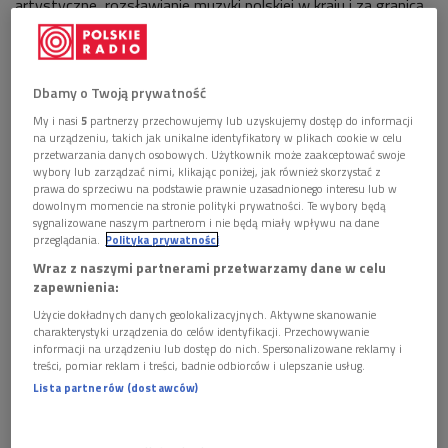
artystyczne, rozsławianie muzyki polskiej w kraju i za granicą
oraz przybliżanie jej milionom słuchaczy Polskiego Radia”.
Dotychczas laureatami Diamentowej Batuty zostali:
Dbamy o Twoją prywatność
Jan Krenz i Stefan Rachoń (1995 r.), Stanisław Wisłocki (1997
r.), Antoni Wit (1998 r.), Krzysztof Penderecki (2003 r.),
My i nasi
5
partnerzy przechowujemy lub uzyskujemy dostęp do informacji
na urządzeniu, takich jak unikalne identyfikatory w plikach cookie w celu
Kazimierz Kord i Stefan Stuligrosz (2005 r.), Jerzy Maksymiuk
przetwarzania danych osobowych. Użytkownik może zaakceptować swoje
(2006 r.).
wybory lub zarządzać nimi, klikając poniżej, jak również skorzystać z
prawa do sprzeciwu na podstawie prawnie uzasadnionego interesu lub w
dowolnym momencie na stronie polityki prywatności. Te wybory będą
sygnalizowane naszym partnerom i nie będą miały wpływu na dane
przeglądania.
Polityka prywatności
JERZY SEMKOW
Wraz z naszymi partnerami przetwarzamy dane w celu
zapewnienia:
Wybitna indywidualność międzynarodowej dyrygentury, należy
Użycie dokładnych danych geolokalizacyjnych. Aktywne skanowanie
dziś do grona czołowych dyrygentów świata. Krąg jego
charakterystyki urządzenia do celów identyfikacji. Przechowywanie
informacji na urządzeniu lub dostęp do nich. Spersonalizowane reklamy i
zainteresowań obejmuje zarówno wielką symfonikę, głównie
treści, pomiar reklam i treści, badnie odbiorców i ulepszanie usług.
klasyczną i romantyczną, jak i muzykę teatru operowego.
Lista partnerów (dostawców)
Jerzy Semkow był dyrektorem artystycznym Opery
Warszawskiej i pierwszym dyrygentem Królewskiej Opery w