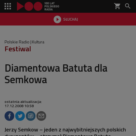
shopping_cart


SŁUCHAJ

Polskie Radio
Kultura
Festiwal
Diamentowa Batuta dla
Semkowa
ostatnia aktualizacja:
17.12.2008 10:58
Jerzy Semkow – jeden z najwybitniejszych polskich