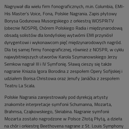
Nagrywał dla wielu firm fonograficznych, m.in. Columbia, EMI-
His Master’s Voice, Fona, Polskie Nagrania. Zapis płytowy
Borysa Godunowa Musorgskiego z orkiestrą WOSPRiTV
(obecnie NOSPR), Chórem Polskiego Radia i międzynarodową
obsadą solistów dla londyńskiej wytwórni EMI przyniósł
dyrygentowi i wykonawcom pięć międzynarodowych nagród.
Dla tej samej firmy fonograficznej, również z NOSPR, w cyklu
najwybitniejszych utworów Karola Szymanowskiego Jerzy
Semkow nagrał III i IV Symfonię. Sławą cieszy się także
nagranie Kniazia Igora Borodina z zespołem Opery Sofijskiej i
udziałem Borisa Christowa oraz Jenufy Janáčka z zespołem
Teatru La Scala.
Polskie Nagrania zarejestrowały pod dyrekcją artysty
znakomite interpretacje symfonii Schumanna, Mozarta,
Brahmsa, Czajkowskiego, Skriabina. Nagranie symfonii
Mozarta zostało nagrodzone w Polsce Złotą Płytą, a dzieła
na chór i orkiestrę Beethovena nagrane z St. Louis Symphony