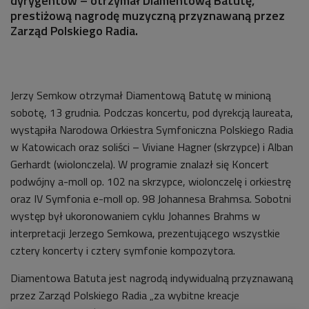
dyrygentów – otrzymał Diamentową Batutę,
prestiżową nagrodę muzyczną przyznawaną przez
Zarząd Polskiego Radia.
Jerzy Semkow otrzymał Diamentową Batutę w minioną
sobotę, 13 grudnia. Podczas koncertu, pod dyrekcją laureata,
wystąpiła Narodowa Orkiestra Symfoniczna Polskiego Radia
w Katowicach oraz soliści – Viviane Hagner (skrzypce) i Alban
Gerhardt (wiolonczela). W programie znalazł się Koncert
podwójny a-moll op. 102 na skrzypce, wiolonczelę i orkiestrę
oraz IV Symfonia e-moll op. 98 Johannesa Brahmsa. Sobotni
występ był ukoronowaniem cyklu Johannes Brahms w
interpretacji Jerzego Semkowa, prezentującego wszystkie
cztery koncerty i cztery symfonie kompozytora.
Diamentowa Batuta jest nagrodą indywidualną przyznawaną
przez Zarząd Polskiego Radia „za wybitne kreacje