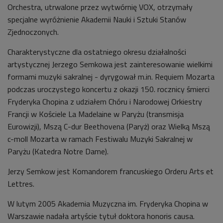
Orchestra, utrwalone przez wytwórnię VOX, otrzymały
specjalne wyróżnienie Akademii Nauki i Sztuki Stanów
Zjednoczonych.
Charakterystyczne dla ostatniego okresu działalności
artystycznej Jerzego Semkowa jest zainteresowanie wielkimi
formami muzyki sakralnej - dyrygował m.in. Requiem Mozarta
podczas uroczystego koncertu z okazji 150. rocznicy śmierci
Fryderyka Chopina z udziałem Chóru i Narodowej Orkiestry
Francji w Kościele La Madelaine w Paryżu (transmisja
Eurowizji), Mszą C-dur Beethovena (Paryż) oraz Wielką Mszą
c-moll Mozarta w ramach Festiwalu Muzyki Sakralnej w
Paryżu (Katedra Notre Dame).
Jerzy Semkow jest Komandorem francuskiego Orderu Arts et
Lettres.
W lutym 2005 Akademia Muzyczna im. Fryderyka Chopina w
Warszawie nadała artyście tytuł doktora honoris causa.