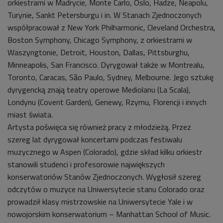
orkiestrami w Madrycie, Monte Carlo, Oslo, Hadze, Neapolu,
Turynie, Sankt Petersburgu i in. W Stanach Zjednoczonych
współpracował z New York Philharmonic, Cleveland Orchestra,
Boston Symphony, Chicago Symphony, z orkiestrami w
Waszyngtonie, Detroit, Houston, Dallas, Pittsburghu,
Minneapolis, San Francisco. Dyrygował także w Montrealu,
Toronto, Caracas, Săo Paulo, Sydney, Melbourne. Jego sztukę
dyrygencką znają teatry operowe Mediolanu (La Scala),
Londynu (Covent Garden), Genewy, Rzymu, Florencji i innych
miast świata.
Artysta poświęca się również pracy z młodzieżą. Przez
szereg lat dyrygował koncertami podczas festiwalu
muzycznego w Aspen (Colorado), gdzie skład kilku orkiestr
stanowili studenci i profesorowie największych
konserwatoriów Stanów Zjednoczonych. Wygłosił szereg
odczytów o muzyce na Uniwersytecie stanu Colorado oraz
prowadził klasy mistrzowskie na Uniwersytecie Yale i w
nowojorskim konserwatorium – Manhattan School of Music.