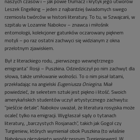
naszych czasów i – jak powie tłumacz i krytyk jego utworów
Leszek Engelking – jeden z najbardziej świadomych swego
rzemiosła twórców w historii literatury. To tu, w Szwajcarii, w
szpitalu w Lozannie Nabokov – znawca i miłośnik
entomologii, kolekcjoner gatunków oczarowany pięknem
motyli – po raz ostatni zachwyci się widzianym z okna
przelotnym zjawiskiem.
Był z literackiego rodu, „pierwszego wewnętrznego
emigranta” Rosji – Puszkina. Odziedziczył po nim zachwyt dla
słowa, także umiłowanie wolności. To o nim pisał latami,
przekładając na angielski
Eugeniusza Oniegina
. Miał
powiedzieć, że sekretem sztuki jest piękno i litość. Swoich
amerykańskich studentów uczył artystycznego zachwytu:
"pieśćcie detale". Nabokov uważał, że literatura rosyjska może
ocaleć tylko na emigracji. Wygłaszał sądy o tytanach
literatury, „barczystych Rosjanach”, takich jak Gogol czy
Turgieniew, których wymieniał obok Puszkina (to właśnie
Nabokova okrzyknięto współczesnym Turgieniewem). W