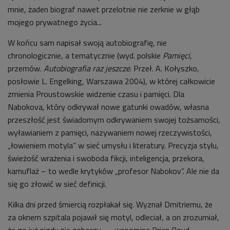
mnie, żaden biograf nawet przelotnie nie zerknie w głąb
mojego prywatnego życia...
W końcu sam napisał swoją autobiografię, nie
chronologicznie, a tematycznie (wyd. polskie
Pamięci
,
przemów.
Autobiografia raz jeszcze
. Przeł. A. Kołyszko,
posłowie L. Engelking, Warszawa 2004), w której całkowicie
zmienia Proustowskie widzenie czasu i pamięci. Dla
Nabokova, który odkrywał nowe gatunki owadów, własna
przeszłość jest świadomym odkrywaniem swojej tożsamości,
wyławianiem z pamięci, nazywaniem nowej rzeczywistości,
„łowieniem motyla” w sieć umysłu i literatury. Precyzja stylu,
świeżość wrażenia i swoboda fikcji, inteligencja, przekora,
kamuflaż – to wedle krytyków „profesor Nabokov”. Ale nie da
się go złowić w sieć definicji.
Kilka dni przed śmiercią rozpłakał się. Wyznał Dmitriemu, że
za oknem szpitala pojawił się motyl, odleciał, a on zrozumiał,