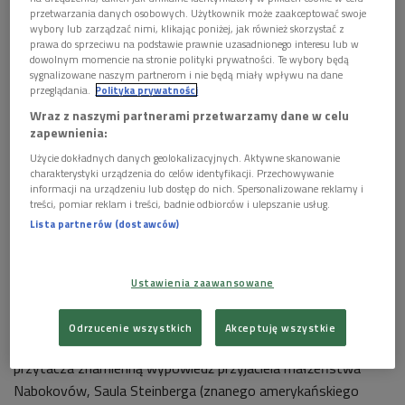
bawiła się, wygłaszając pogardliwe sądy o Goethem,
przetwarzania danych osobowych. Użytkownik może zaakceptować swoje
wybory lub zarządzać nimi, klikając poniżej, jak również skorzystać z
wtórując jego krytyce Dostojewskiego, towarzyszka dzieląca
prawa do sprzeciwu na podstawie prawnie uzasadnionego interesu lub w
pasję w polowaniach na ukochane motyle, woziła go
dowolnym momencie na stronie polityki prywatności. Te wybory będą
sygnalizowane naszym partnerom i nie będą miały wpływu na dane
wszędzie samochodem, grała z nim w szachy i radziła sobie
przeglądania.
Polityka prywatności
lepiej niż on z supłami jego sznurowadeł... Obdarzona podobno
Wraz z naszymi partnerami przetwarzamy dane w celu
lepszym gustem literackim niż mąż, podpisywała się w
zapewnienia:
korespondencji z wydawcami jako „Mrs. Vladimir Nabokov”. A
Użycie dokładnych danych geolokalizacyjnych. Aktywne skanowanie
więc owa słynna „Pani Vladimir Nabokov” utyskiwała, że
charakterystyki urządzenia do celów identyfikacji. Przechowywanie
informacji na urządzeniu lub dostęp do nich. Spersonalizowane reklamy i
spektakularny sukces literacki jej męża przyszedł przynajmniej
treści, pomiar reklam i treści, badnie odbiorców i ulepszanie usług.
trzydzieści lat za późno!
Lista partnerów (dostawców)
Jeden z krytyków opisujących dwie słynne biografie Véry i
Vladimira Nabokov – J. Strzałka (w artykule
Klucze do Rosji
,
Ustawienia zaawansowane
rec. Stacy Schiff,
Véra Nabokov. Portret małżeństwa
, przeł. W.
M. Próchniewicz, Warszawa 2005 i Brian Boyd,
Nabokov. Dwa
Odrzucenie wszystkich
Akceptuję wszystkie
oblicza
, oprac. i przeł. W. Sadkowski, Warszawa 2006) –
przytacza znamienną wypowiedź przyjaciela małżeństwa
Nabokovów, Saula Steinberga (znanego amerykańskiego