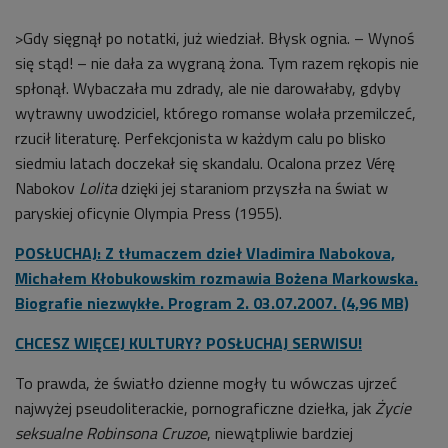
>Gdy sięgnął po notatki, już wiedział. Błysk ognia. – Wynoś
się stąd! – nie dała za wygraną żona. Tym razem rękopis nie
spłonął. Wybaczała mu zdrady, ale nie darowałaby, gdyby
wytrawny uwodziciel, którego romanse wolała przemilczeć,
rzucił literaturę. Perfekcjonista w każdym calu po blisko
siedmiu latach doczekał się skandalu. Ocalona przez Vérę
Nabokov
Lolita
dzięki jej staraniom przyszła na świat w
paryskiej oficynie Olympia Press (1955).
POSŁUCHAJ: Z tłumaczem dzieł Vladimira Nabokova,
Michałem Kłobukowskim rozmawia Bożena Markowska.
Biografie niezwykłe. Program 2. 03.07.2007. (4,96 MB)
CHCESZ WIĘCEJ KULTURY? POSŁUCHAJ SERWISU!
To prawda, że światło dzienne mogły tu wówczas ujrzeć
najwyżej pseudoliterackie, pornograficzne dziełka, jak
Życie
seksualne Robinsona Cruzoe
, niewątpliwie bardziej