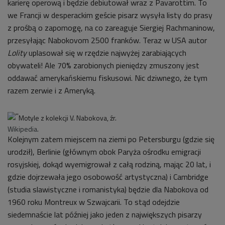
karierę operową i będzie debiutował wraz z Pavarottim. To
we Francji w desperackim geście pisarz wysyła listy do prasy
z prośbą o zapomogę, na co zareaguje Siergiej Rachmaninow,
przesyłając Nabokovom 2500 franków. Teraz w USA autor
Lolity
uplasował się w rzędzie najwyżej zarabiających
obywateli! Ale 70% zarobionych pieniędzy zmuszony jest
oddawać amerykańskiemu fiskusowi. Nic dziwnego, że tym
razem zerwie i z Ameryką.
Motyle z kolekcji V. Nabokova, źr.
Wikipedia
.
Kolejnym zatem miejscem na ziemi po Petersburgu (gdzie się
urodził), Berlinie (głównym obok Paryża ośrodku emigracji
rosyjskiej, dokąd wyemigrował z całą rodziną, mając 20 lat, i
gdzie dojrzewała jego osobowość artystyczna) i Cambridge
(studia slawistyczne i romanistyka) będzie dla Nabokova od
1960 roku Montreux w Szwajcarii. To stąd odejdzie
siedemnaście lat później jako jeden z największych pisarzy