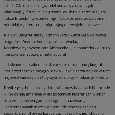
latach 70. pisali do niego, telefonowali, a nawet, jak
relacjonuje J. Strzałka, pielgrzymowali liczni pisarze rosyjscy.
Także Brodski. To wtedy mógł Nabokov przeczuwać, że mur
oddzielający literaturę emigracyjną od rosyjskiej, kruszeje.
Nie lubił „biograficiarzy” i dziennikarzy. Autor jego pierwszej
biografii – Andrew Field – powielał rewelacje, że dziadek
Nabokova był synem cara Aleksandra II, a bohaterka
Lolity
to
literacka transpozycja matki autora!
– Jedynym sposobem na stworzenie mojej dobrej biografii
jest prześledzenie mojego rozwoju jako pisarza od pierwszych
mętnych wierszy po
Przejrzystość rzeczy
– odparuje Fieldowi.
Drwił z psychoananalizy i biografizmu w badaniach literackich:
– Nie cierpię gmerania w drogocennych biografiach wielkich
pisarzy – całej wulgarności tego, co nazywamy
„zainteresowaniem człowiekiem”. Nie znoszę szelestu
spódnic, chichotów na korytarzach czasu – i, jeśli chodzi o