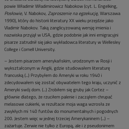
powie Władimir Władimirowicz Nabokow (cyt. L. Engelking,
Posłowie
, V. Nabokov,
Zaproszenie na egzekucję
, Warszawa
1990), który do historii literatury XX wieku przejdzie jako
Vladimir Nabokov. Taką zanglicyzowaną wersję imienia i
nazwiska przyjął w USA, gdzie podobnie jak inni emigracyjni
pisarze zatrudnił się jako wykładowca literatury w Wellesley
College i Cornell University.
– Jestem pisarzem amerykańskim, urodzonym w Rosji i
wykształconym w Anglii, gdzie studiowałem literaturę
francuską (...) Przybyłem do Ameryki w roku 1940 i
zdecydowałem się zostać obywatelem tego kraju, uczynić z
Ameryki swój dom. (...) Zrobiłem się gruby jak Cortez –
głównie dlatego, że rzuciłem palenie i zacząłem chrupać
melasowe cukierki, w rezultacie moja waga wzrosła ze
zwykłych mi 140 funtów do monumentalnych i pogodnych
200. Jestem więc w jednej trzeciej Amerykaninem (...) –
zażartuje. Zerwie nie tylko z Europą, ale i z pseudonimem