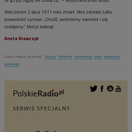
że go już nigdy nie zobaczy... – wspomina Brian Boyd.
Wieczorem 2 lipca 1977 roku zmarł. Véra zdołała tylko
powiedzieć synowi: „Chodź, weźmiemy samolot i się
rozbijemy”. Motyl zniknął.
Aneta Krawczyk
Zobacz więcej na temat:
francja
literatura
petersburg
rosja
szwajcaria
warszawa