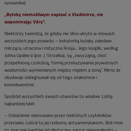
rysownika):
„Byłoby niemożliwym napisać o Vladimirze, nie
wspominając Véry”.
Niektórzy twierdzą, że gdyby nie Véra ukryta w słowach
wszystkich jego powieści – bohaterką byłaby zaledwie
milcząca, utracona i mityczna Rosja... Jego książki, według
Johna Updike’a (por. J. Strzałka), są „zwyczajną, choć
przepełnioną czułością, formą przekazywania prywatnych
wiadomości wymienianych między mężem a żoną”. Mimo że
obydwoje odżegnywali się od tego znakomicie i
konsekwentnie.
Spośród wszystkich swoich utworów to właśnie
Lolitę
najbardziej lubił:
– Oskarżenie skierowane przez niektórych czytelników
przeciwko
Lolicie
to jej rzekomy antyamerykanizm. Boli mnie
to znacznie bardziej niż idiotyczny zarzut niemoralności –