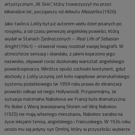
artystycznym „W. Sirin”, który towarzyszył mu przez
kilkanaście lat, począwszy od debiutu
Maszeńka
(1926).
Jako twórca
Lolity
był już autorem wielu dzieł pisanych po
rosyjsku, a od czasu pierwszej angielskiej powieści, którą
wydał w Stanach Zjednoczonych –
Real Life of Sebasian
Knight
(1941) – otwierał nowy rozdział swojej biografii. W
atmosferze sensacji i skandalu, z jakimi kojarzono jego
nazwisko, objawiał coraz doskonalej warsztat angielskiego
powieściopisarza. Wkrótce opuści zachodni kontynent, gdyż
dochody z
Lolity
uczynią zeń koło napędowe amerykańskiego
systemu podatkowego (w 1959 roku prawa do ekranizacji
powieści odkupi od niego Hollywood). Przypomnijmy, że
sytuacja materialna Nabokova we Francji była dramatyczna.
Po ślubie z Wierą Jewsiejewną Słonim vel Vérą Nabokov
(1925) nie mają własnego mieszkania, Nabokov zarabia na
życie lekcjami tenisa, angielskiego i francuskiego. W 1934 roku
urodzi mu się jedyny syn Dmitrij, który w przyszłości wybierze