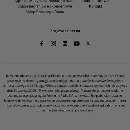
Agencja Muzyczna Polskiego Radia
Dane osobowe
Studia nagraniowe i koncertowe
Kontakt
Sklep Polskiego Radia
Znajdziesz nas na
Treści, znajdujące się w serwisie polskieradio.pl, w tym wszystkie materiały i ich części oraz
poszczególne elementy samego serwisu mają charakter utworów lub wytworów objętych
ochroną Ustawy z dnia 4 lutego 1994 r. o prawie autorskim i prawach pokrewnych lub Ustawy z
dnia 30 czerwca 2000 r. Prawo własności przemysłowej. Prawa o których mowa w zdaniu
poprzedzającym przysługują Polskiemu Radiu S.A. w likwidacji lub podmiotom trzecim.
Jakiekolwiek kopiowanie, zapisywanie, powielanie, reprodukowanie oraz rozpowszechnianie
materiałów zamieszczonych w serwisie, zarówno w części, jak i w całości jest zabronione bez
uprzedniej pisemnej zgody uprawnionego.