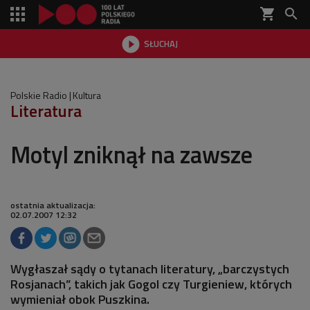
shopping_cart


SŁUCHAJ

Polskie Radio
Kultura
Literatura
Motyl zniknął na zawsze
ostatnia aktualizacja:
02.07.2007 12:32
Wygłaszał sądy o tytanach literatury, „barczystych
Rosjanach”, takich jak Gogol czy Turgieniew, których
wymieniał obok Puszkina.