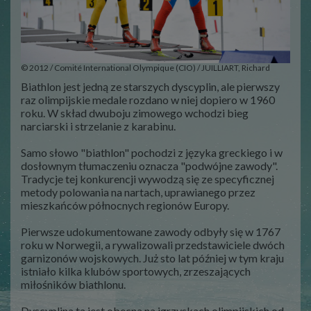
© 2012 / Comité International Olympique (CIO) / JUILLIART, Richard
Biathlon jest jedną ze starszych dyscyplin, ale pierwszy
raz olimpijskie medale rozdano w niej dopiero w 1960
roku. W skład dwuboju zimowego wchodzi bieg
narciarski i strzelanie z karabinu.
Samo słowo "biathlon" pochodzi z języka greckiego i w
dosłownym tłumaczeniu oznacza "podwójne zawody".
Tradycje tej konkurencji wywodzą się ze specyficznej
metody polowania na nartach, uprawianego przez
mieszkańców północnych regionów Europy.
Pierwsze udokumentowane zawody odbyły się w 1767
roku w Norwegii, a rywalizowali przedstawiciele dwóch
garnizonów wojskowych. Już sto lat później w tym kraju
istniało kilka klubów sportowych, zrzeszających
miłośników biathlonu.
Dyscyplina ta jest obecna na igrzyskach olimpijskich od