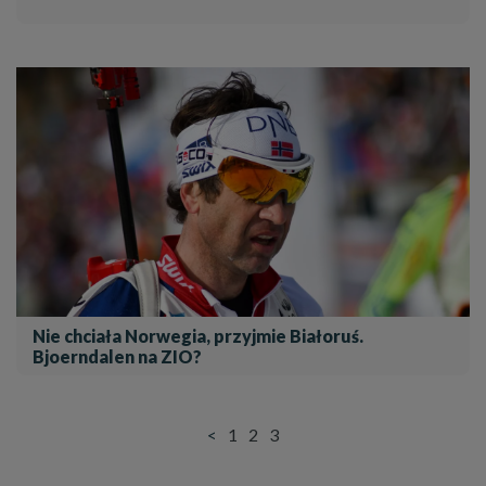
Nie chciała Norwegia, przyjmie Białoruś.
Bjoerndalen na ZIO?
<
1
2
3