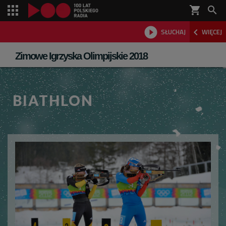
shopping_cart



SŁUCHAJ
WIĘCEJ

Zimowe Igrzyska Olimpijskie 2018
BIATHLON