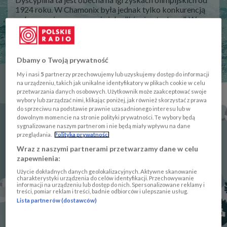
1924 roku. W Chamonix była jednak tylko konkurencją
pokazową i rozgrywano ją jako "biegi patrolowe". W
podobnej roli wystąpiła w 1928 roku w St. Moritz, w
1936 roku w Garmisch-Partenkirchen oraz w 1948 roku
ponownie w St. Moritz.
Dbamy o Twoją prywatność
W 1948 roku powołano do życia Międzynarodową Unię
My i nasi
5
partnerzy przechowujemy lub uzyskujemy dostęp do informacji
Pięcioboju Nowoczesnego i Biathlonu. Działacze tej
na urządzeniu, takich jak unikalne identyfikatory w plikach cookie w celu
organizacji usilnie starali się, by wprowadzić dyscyplinę
przetwarzania danych osobowych. Użytkownik może zaakceptować swoje
do grona sportów olimpijskich. Jednak ze względu na
wybory lub zarządzać nimi, klikając poniżej, jak również skorzystać z prawa
doświadczenia wojenne, na jakiś czas postanowiono
do sprzeciwu na podstawie prawnie uzasadnionego interesu lub w
zrezygnować z rozgrywania zawodów z użyciem broni.
dowolnym momencie na stronie polityki prywatności. Te wybory będą
sygnalizowane naszym partnerom i nie będą miały wpływu na dane
W 1958 roku w austriackim Saalfelden odbyły się
przeglądania.
Polityka prywatności
pierwsze w historii mistrzostwa świata, a od 1984 roku o
Wraz z naszymi partnerami przetwarzamy dane w celu
medale MŚ rywalizują także kobiety. W 1960 roku w
zapewnienia:
Squaw Valley biathloniści mogli już oficjalnie
rywalizować o olimpijskie trofea. Rozdano wówczas
Użycie dokładnych danych geolokalizacyjnych. Aktywne skanowanie
charakterystyki urządzenia do celów identyfikacji. Przechowywanie
medale w biegu na 20 km mężczyzn.
informacji na urządzeniu lub dostęp do nich. Spersonalizowane reklamy i
treści, pomiar reklam i treści, badnie odbiorców i ulepszanie usług.
Stopniowo rozbudowywano program zawodów: w 1968
Lista partnerów (dostawców)
roku dodano bieg sztafetowy 4x7,5 km, w 1980 r. - 10
km. W 1992 roku pierwsze konkurencje rozegrały