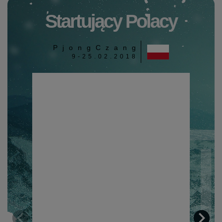
Startujący Polacy
PjongCzang
9-25.02.2018

