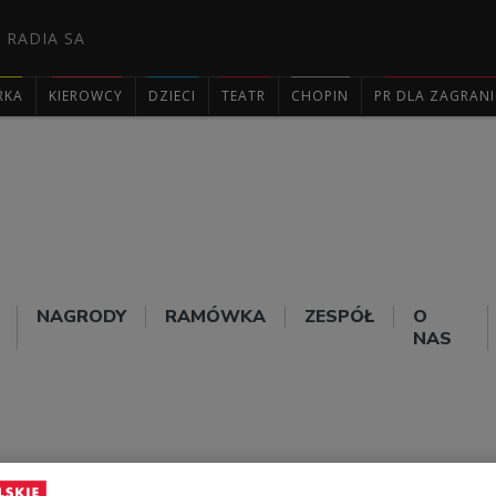
 RADIA SA
RKA
KIEROWCY
DZIECI
TEATR
CHOPIN
PR DLA ZAGRAN

NAGRODY
RAMÓWKA
ZESPÓŁ
O
NAS