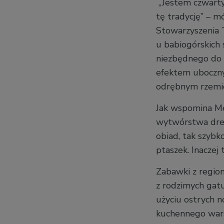
„Jestem czwarty
tę tradycję” – m
Stowarzyszenia 
u babiogórskich 
niezbędnego do p
efektem ubocznym
odrębnym rzemi
Jak wspomina Men
wytwórstwa drew
obiad, tak szybk
ptaszek. Inaczej 
Zabawki z region
z rodzimych gatu
użyciu ostrych n
kuchennego warsz