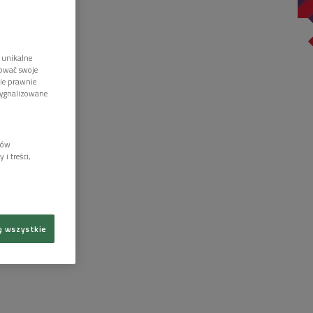
 unikalne
tować swoje
wie prawnie
sygnalizowane
lów
i treści,
ę wszystkie