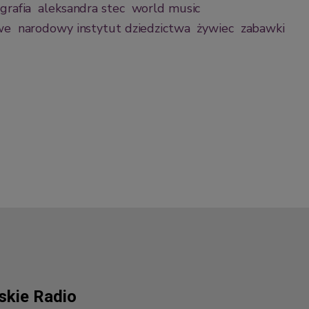
grafia
aleksandra stec
world music
we
narodowy instytut dziedzictwa
żywiec
zabawki
lskie Radio