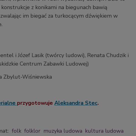
i konstrukcje z konikami na biegunach bawią
ozwalając im biegać za turkocącym dźwiękiem w
.
entel i Józef Lasik (twórcy ludowi), Renata Chudzik i
eskidzkie Centrum Zabawki Ludowej)
a Zbylut-Wiśniewska
rialne
przygotowuje
Aleksandra Stec
.
mat:
folk
folklor
muzyka ludowa
kultura ludowa