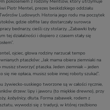
m pokoleniem z rodziny Mentlów, który utrzymuje
ówi Piotr Mentel, prezes beskidzkiego oddziału
Twórców Ludowych. Historia jego rodu ma początek
stoków, gdzie obfite lasy dostarczały surowca
racy bednarzy, cieśli czy stolarzy. „Zabawki były
 tej działalności i dopiero z czasem stały się
osłem”.
tel, ojciec, głowa rodziny narzucał tempo
nianych ptaszków: „Jak mama obiera ziemniaki na
o musisz stworzyć ptaszka. Jeden ziemniak – jeden
to się nie opłaca, musisz sobie innej roboty szukać”.
u żywiecko-suskiego tworzone są w całości ręcznie,
nków drzew: lipy i jaworu (to miękkie drewno), przy
oży,
kobylnicy
, dłuta. Forma zabawek, rodem z
tatu, wywodzi się z tradycji, w której rzeźbiono