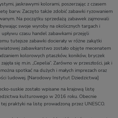
ystymi, jaskrawymi kolorami, poszerzając z czasem
etę barw. Zaczęto także zdobić zabawki ryzowaniem
anym. Na początku sprzedażą zabawek zajmowali
zbywając swoje wyroby na okolicznych targach i
 upływu czasu handel zabawkami przejęli
zemu tutejsze zabawki docierały w różne zakątki
e światowej zabawkarstwo zostało objęte mecenatem
adzaniem kolorowych ptaszków, koników, bryczek
ajęła się m.in. „Cepelia”. Zarówno w przeszłości, jak i
można spotkać na dużych i małych imprezach oraz
ści ludowej.
[Narodowy Instytut Dziedzictwa]
ko-suskie zostało wpisane na krajową listę
iedzictwa kulturowego w 2016 roku. Obecnie
s tej praktyki na listę prowadzoną przez UNESCO.