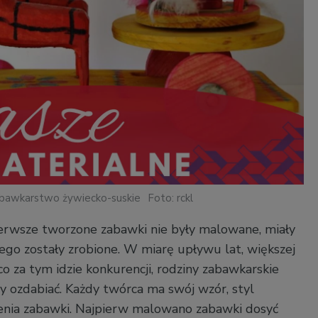
abawkarstwo żywiecko-suskie
Foto: rckl
rwsze tworzone zabawki nie były malowane, miały
rego zostały zrobione. W miarę upływu lat, większej
o za tym idzie konkurencji, rodziny zabawkarskie
y ozdabiać. Każdy twórca ma swój wzór, styl
enia zabawki. Najpierw malowano zabawki dosyć