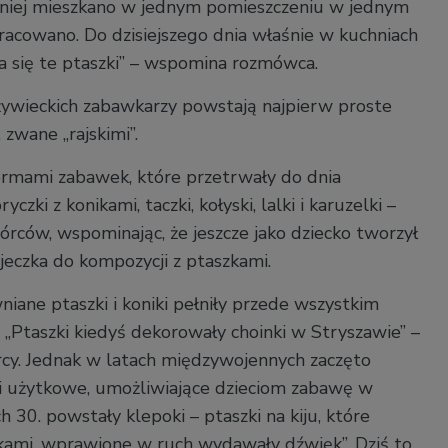
wniej mieszkano w jednym pomieszczeniu w jednym
racowano. Do dzisiejszego dnia właśnie w kuchniach
a się te ptaszki” – wspomina rozmówca.
ywieckich zabawkarzy powstają najpierw proste
, zwane „rajskimi”.
formami zabawek, które przetrwały do dnia
ryczki z konikami, taczki, kołyski, lalki i karuzelki –
rców, wspominając, że jeszcze jako dziecko tworzył
ajeczka do kompozycji z ptaszkami.
iane ptaszki i koniki pełniły przede wszystkim
 „Ptaszki kiedyś dekorowały choinki w Stryszawie” –
cy. Jednak w latach międzywojennych zaczęto
 użytkowe, umożliwiające dzieciom zabawę w
h 30. powstały klepoki – ptaszki na kiju, które
łkami, wprawione w ruch wydawały dźwięk”. Dziś to