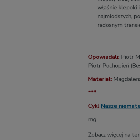
właśnie klepoki 
najmłodszych, p
radosnym transie
Opowiadali:
Piotr M
Piotr Pochopień (B
Materiał:
Magdalen
***
Cykl
Nasze niemate
mg
Zobacz więcej na te