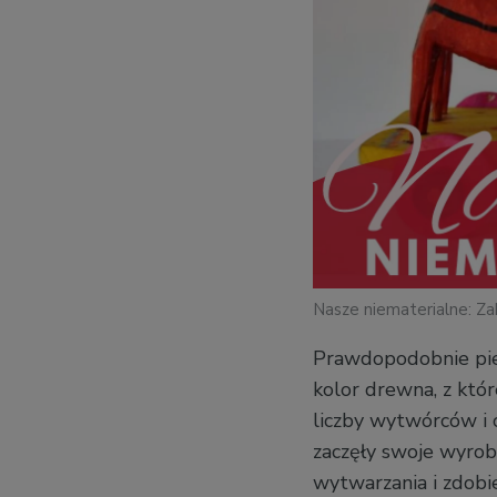
Nasze niematerialne: Z
Prawdopodobnie pie
kolor drewna, z któ
liczby wytwórców i c
zaczęły swoje wyrob
wytwarzania i zdobi