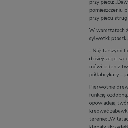
przy piecu: „Da
pomieszczeniu p
przy piecu strug
W warsztatach ż
sylwetki: ptaszki
- Najstarszymi 
dzisiejszego, są b
mówi jeden z twó
półfabrykaty – j
Pierwotnie drewn
funkcję ozdobną.
opowiadają twór
kreować zabawki
terenie: „W latac
klepały skrzyde