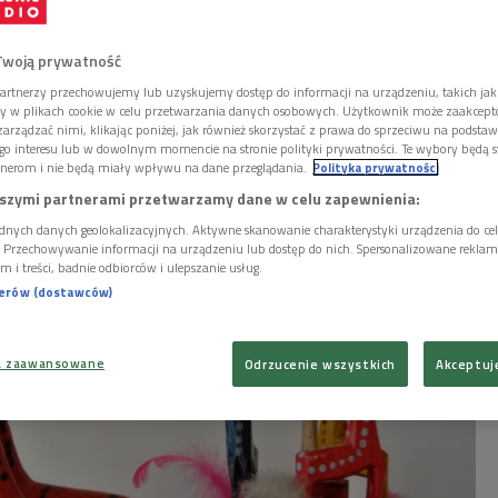
materialne: Zabawkarstwo
suskie
Twoją prywatność
artnerzy przechowujemy lub uzyskujemy dostęp do informacji na urządzeniu, takich jak
ory w plikach cookie w celu przetwarzania danych osobowych. Użytkownik może zaakcep
arządzać nimi, klikając poniżej, jak również skorzystać z prawa do sprzeciwu na podsta
go interesu lub w dowolnym momencie na stronie polityki prywatności. Te wybory będą 
i dotyczące zabawkarstwa na terenie leżącym
nerom i nie będą miały wpływu na dane przeglądania.
Polityka prywatności
uchą Beskidzką wpisują się w XVIII w. Jednak
szymi partnerami przetwarzamy dane w celu zapewnienia:
 XIX w. zabawkarstwo zaczęło intensywnie się
 zabawki były produktem ubocznym przy
dnych danych geolokalizacyjnych. Aktywne skanowanie charakterystyki urządzenia do ce
i. Przechowywanie informacji na urządzeniu lub dostęp do nich. Spersonalizowane reklamy 
rzedmiotów z drewna, ich sprzedaż przynosiła
m i treści, badnie odbiorców i ulepszanie usług.
m czasie zabawkarstwo stało się samodzielną
nerów (dostawców)
ieślniczą.
a zaawansowane
Odrzucenie wszystkich
Akceptuj