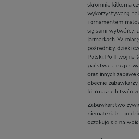
skromnie kilkoma cz
wykorzystywaną pal
i ornamentem malow
się sami wytwórcy, 
jarmarkach. W miarę
pośrednicy, dzięki c
Polski. Po II wojni
państwa, a rozprow
oraz innych zabawek z
obecnie zabawkarzy 
kiermaszach twórczo
Zabawkarstwo żywiec
niematerialnego dz
oczekuje się na wpi