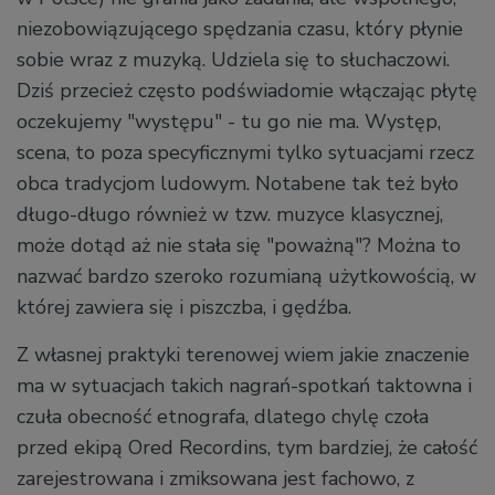
niezobowiązującego spędzania czasu, który płynie
sobie wraz z muzyką. Udziela się to słuchaczowi.
Dziś przecież często podświadomie włączając płytę
oczekujemy "występu" - tu go nie ma. Występ,
scena, to poza specyficznymi tylko sytuacjami rzecz
obca tradycjom ludowym. Notabene tak też było
długo-długo również w tzw. muzyce klasycznej,
może dotąd aż nie stała się "poważną"? Można to
nazwać bardzo szeroko rozumianą użytkowością, w
której zawiera się i piszczba, i gędźba.
Z własnej praktyki terenowej wiem jakie znaczenie
ma w sytuacjach takich nagrań-spotkań taktowna i
czuła obecność etnografa, dlatego chylę czoła
przed ekipą Ored Recordins, tym bardziej, że całość
zarejestrowana i zmiksowana jest fachowo, z