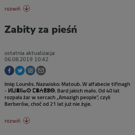
rozwiń

Zabity za pieśń
ostatnia aktualizacja:
06.08.2019 10:42
Imię: Lounès. Nazwisko: Matoub. W alfabecie tifinagh
- ⵍⵡⴻⵏⵏⴰⵙ ⵎⴻⵄⵟⵓⴱ. Bard jakich mało. Od 40 lat
rozpala żar w sercach „Amazigh people”, czyli
Berberów, choć od 21 lat już nie żyje.
rozwiń
