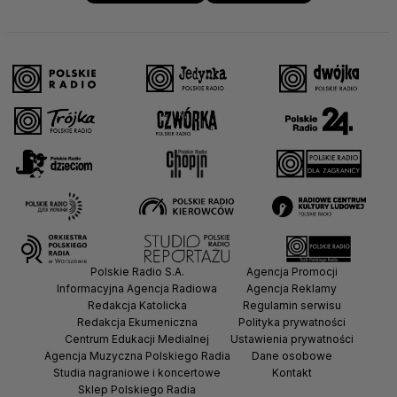
Polskie Radio S.A.
Agencja Promocji
Informacyjna Agencja Radiowa
Agencja Reklamy
Redakcja Katolicka
Regulamin serwisu
Redakcja Ekumeniczna
Polityka prywatności
Centrum Edukacji Medialnej
Ustawienia prywatności
Agencja Muzyczna Polskiego Radia
Dane osobowe
Studia nagraniowe i koncertowe
Kontakt
Sklep Polskiego Radia