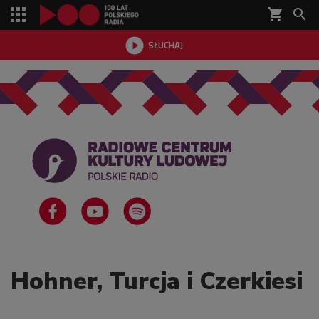
shopping_cart


SŁUCHAJ

Hohner, Turcja i Czerkiesi