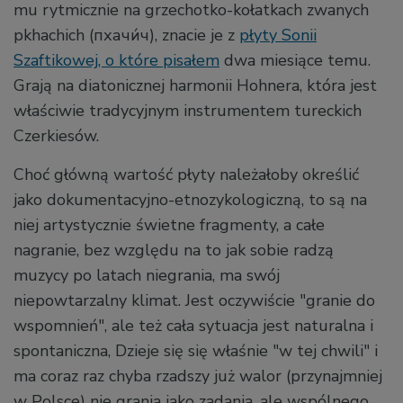
mu rytmicznie na grzechotko-kołatkach zwanych
pkhachich (пхачи́ч), znacie je z
płyty Sonii
Szaftikowej, o które pisałem
dwa miesiące temu.
Grają na diatonicznej harmonii Hohnera, która jest
właściwie tradycyjnym instrumentem tureckich
Czerkiesów.
Choć główną wartość płyty należałoby określić
jako dokumentacyjno-etnozykologiczną, to są na
niej artystycznie świetne fragmenty, a całe
nagranie, bez względu na to jak sobie radzą
muzycy po latach niegrania, ma swój
niepowtarzalny klimat. Jest oczywiście "granie do
wspomnień", ale też cała sytuacja jest naturalna i
spontaniczna, Dzieje się się właśnie "w tej chwili" i
ma coraz raz chyba rzadszy już walor (przynajmniej
w Polsce) nie grania jako zadania, ale wspólnego,