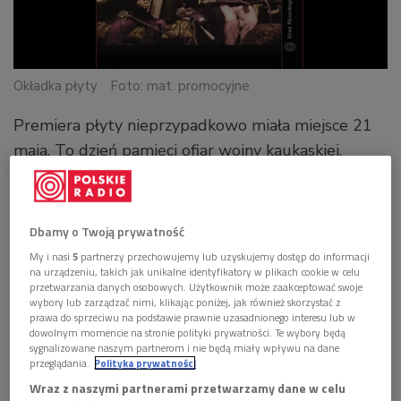
Okładka płyty
Foto: mat. promocyjne
Premiera płyty nieprzypadkowo miała miejsce 21
maja. To dzień pamięci ofiar wojny kaukaskiej,
trwającej na całym północnym Kaukazie od 1817
do 1864 r. Po podbiciu Czeczenii i Dagestanu jej
ostatnim akordem było wyparcie górali
Dbamy o Twoją prywatność
czerkieskich z rodowych siedzib i przesiedlenie ich
My i nasi
5
partnerzy przechowujemy lub uzyskujemy dostęp do informacji
na urządzeniu, takich jak unikalne identyfikatory w plikach cookie w celu
na równiny kubańskie lub do Turcji. W tym czasie
przetwarzania danych osobowych. Użytkownik może zaakceptować swoje
u nas dogorywało powstanie styczniowe.
wybory lub zarządzać nimi, klikając poniżej, jak również skorzystać z
prawa do sprzeciwu na podstawie prawnie uzasadnionego interesu lub w
Opuszczone pogórza Kaukazu kolonizowali rosyjscy
dowolnym momencie na stronie polityki prywatności. Te wybory będą
kozacy.
sygnalizowane naszym partnerom i nie będą miały wpływu na dane
przeglądania.
Polityka prywatności
Jak pisze Khalilov "postanowiliśmy nie tylko
Wraz z naszymi partnerami przetwarzamy dane w celu