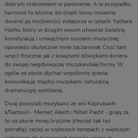
dobrym rozłożeniem w panoramie. A w przypadku
harmonii to istotne, bo dzięki temu możemy
docenić jej możliwości, zwłaszcza w rękach. Yashara
Hatho, który w drugim swoim utworze świetną
koordynacją i umiejętnym snuciem muzycznej
opowieści skutecznie mnie zaczarował. Czuć tam
wręcz fizycznie jak z kolejnymi dźwiękami dociera
do swojej niegdysiejszej muzykanckiej formy. W
ogóle na płycie słychać wspólnotę grania,
komunikację między muzykami, naturalną
dramaturgię spotkania.
Dwaj pozostali muzykanci ze wsi Koprubashi
k/Samsun - Memet Akezh i Nihat Pasht - grają za
to na płycie mniej lirycznie (chociaż tak też
potrafią), raczej w szybszych tempach, z większym
zadziorem do tanecznych transów, mimo że