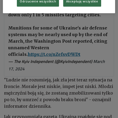
Odrzucenie wszystkich
Akceptuję wszystkie
⚡️WP: Ukraine may be soon forced to aim to
down only 1 in 5 missiles targeting cities.
Munitions for some of Ukraine's air defense
systems may be nearly used up by the end of
March, the Washington Post reported, citing
unnamed Western
officials.
https://t.co/nZefsvDWDt
— The Kyiv Independent (@KyivIndependent)
March
17, 2024
"Ludzie nie rozumieją, jak zła jest teraz sytuacja na
froncie. Morale jest niskie, impet jest niski. Młodzi
mężczyźni boją się, że zostaną zmobilizowani tylko
po to, by umrzeć z powodu braku broni" - oznajmił
informator dziennika.
Jak przypomniała gazeta, Ukraina znajduje się pod