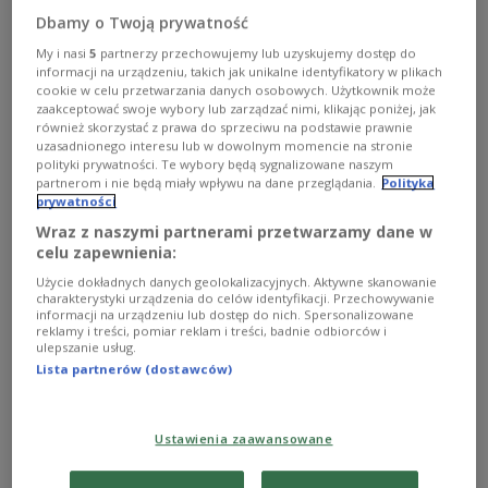
Dbamy o Twoją prywatność
Oznacza to, że zamiast próbować zestrzelić cztery
My i nasi
5
partnerzy przechowujemy lub uzyskujemy dostęp do
na pięć rosyjskich pocisków, jak dzieje się obecnie,
informacji na urządzeniu, takich jak unikalne identyfikatory w plikach
cookie w celu przetwarzania danych osobowych. Użytkownik może
Ukraina wkrótce będzie musiała ograniczyć
zaakceptować swoje wybory lub zarządzać nimi, klikając poniżej, jak
aktywność systemów obrony powietrznej do
również skorzystać z prawa do sprzeciwu na podstawie prawnie
uzasadnionego interesu lub w dowolnym momencie na stronie
zestrzeliwania tylko jednego na pięć - a to będzie
polityki prywatności. Te wybory będą sygnalizowane naszym
miało "znaczący wpływ na ukraińskie ośrodki
partnerom i nie będą miały wpływu na dane przeglądania.
Polityka
prywatności
miejskie". Urzędnicy przekazali to ostrzeżenie
amerykańskiej gazecie w lutym, podczas
Wraz z naszymi partnerami przetwarzamy dane w
celu zapewnienia:
Monachijskiej Konferencji Bezpieczeństwa.
Użycie dokładnych danych geolokalizacyjnych. Aktywne skanowanie
charakterystyki urządzenia do celów identyfikacji. Przechowywanie
informacji na urządzeniu lub dostęp do nich. Spersonalizowane
"Washington Post" przytoczył również opinię
reklamy i treści, pomiar reklam i treści, badnie odbiorców i
ulepszanie usług.
wysokiego rangą doradcy prezydenta Ukrainy
Lista partnerów (dostawców)
Wołodymyra Zełenskiego, który ostrzegł, że - w
przypadku braku nowej pomocy ze strony USA -
istnieje duże prawdopodobieństwo znacznych
Ustawienia zaawansowane
rosyjskich zdobyczy terytorialnych do lata br.