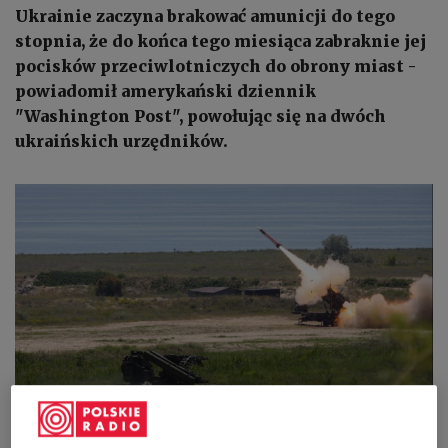
Ukrainie zaczyna brakować amunicji do tego
stopnia, że do końca tego miesiąca zabraknie jej
pocisków przeciwlotniczych do obrony miast -
powiadomił amerykański dziennik
"Washington Post", powołując się na dwóch
ukraińskich urzędników.
"Młodzi mężczyźni boją się, że zostaną zmobilizowani tylko po to, by
umrzeć z powodu braku broni"
Mircea Moira/ Shutterstock