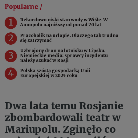
Popularne /
1
Rekordowo niski stan wody w Wiśle. W
Annopolu najniższy od ponad 70 lat
2
Pracoholik na urlopie. Dlaczego tak trudno
się zatrzymać
Uzbrojony dron na lotnisku w Lipsku.
3
Niemieckie media: sprawcy incydentu
należy szukać w Rosji
4
Polska szóstą gospodarką Unii
Europejskiej w 2025 roku
Dwa lata temu Rosjanie
zbombardowali teatr w
Mariupolu. Zginęło co