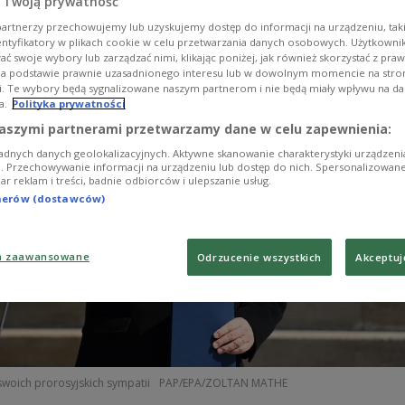
 Twoją prywatność
 Unii Europejskiej.
artnerzy przechowujemy lub uzyskujemy dostęp do informacji na urządzeniu, taki
entyfikatory w plikach cookie w celu przetwarzania danych osobowych. Użytkown
ć swoje wybory lub zarządzać nimi, klikając poniżej, jak również skorzystać z pra
na podstawie prawnie uzasadnionego interesu lub w dowolnym momencie na stroni
i. Te wybory będą sygnalizowane naszym partnerom i nie będą miały wpływu na d
a.
Polityka prywatności
aszymi partnerami przetwarzamy dane w celu zapewnienia:
adnych danych geolokalizacyjnych. Aktywne skanowanie charakterystyki urządzen
ji. Przechowywanie informacji na urządzeniu lub dostęp do nich. Spersonalizowane
iar reklam i treści, badnie odbiorców i ulepszanie usług.
tnerów (dostawców)
a zaawansowane
Odrzucenie wszystkich
Akceptuj
 swoich prorosyjskich sympatii
PAP/EPA/ZOLTAN MATHE