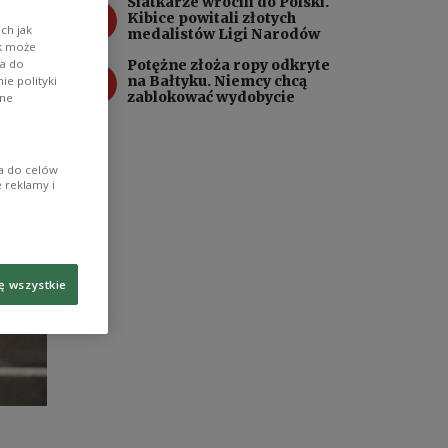
Siatkarze wrócili do Polski.
3
Kibice powitali złotych
ch jak
medalistów Ligi Narodów
ik może
Potężne złoża ropy odkryte
wa do
4
na Bałtyku. Niemcy chcą
e polityki
zablokować wydobycie
ane
ia do celów
 reklamy i
ę wszystkie