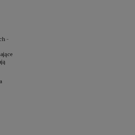
ch -
ające
ają
a