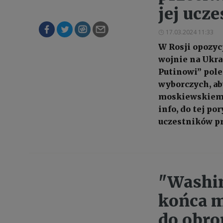
jej ucze
17.03.2024 11:33
W Rosji opozyc
wojnie na Ukra
Putinowi” pole
wyborczych, ab
moskiewskiemu
info, do tej po
uczestników pr
"Washin
końca m
do obro