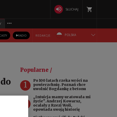
SŁUCHAJ
Y
POLSKA
CASTY
RADIO
REDAKCJE:
ENGLISH
БЕЛАРУСКАЯ
Popularne /
DEUTSCH
 do
Po 100 latach rzeka wróci na
1
powierzchnię. Poznań chce
РУССКИЙ
uwolnić Bogdankę z betonu
„Intuicja mamy uratowała mi
2
УКРАЇНСЬКА
życie”. Andrzej Kowarsz,
ocalały z Rzezi Woli,
opowiada swoją historię