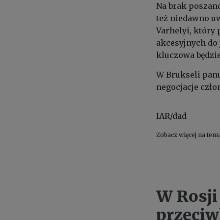
Na brak poszan
też niedawno uw
Varhelyi, który
akcesyjnych do j
kluczowa będzie
W Brukseli pan
negocjacje czło
IAR/dad
Zobacz więcej na tem
W Rosji
przeciw