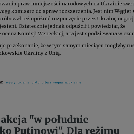
owania praw mniejszości narodowych na Ukrainie zwr
agę komisarz do spraw rozszerzenia. Jest nim Węgier 
 próbował też opóźnić rozpoczęcie przez Ukrainę negocj
esieni. Ostatecznie jednak odpuścił i powiedział, że
 ocena Komisji Weneckiej, a ta jest spodziewana w cze
uje przekonanie, że w tym samym miesiącu mogłyby ru
nkowskie Ukrainy z Unią.
węgry
ukraina
viktor orban
wojna na ukrainie
at:
 akcja "w południe
ko Putinowi". Dla reżimu