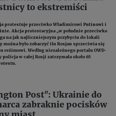
stnicy to ekstremiści
ja protestuje przeciwko Władimirowi Putinowi i
inie. Akcja protestacyjna „w południe przeciwko
ga na jak najliczniejszym przybyciu do lokali
y można było zobaczyć ilu Rosjan sprzeciwia się
 reżimowi. Według niezależnego portalu OWD-
ry policja w całej Rosji zatrzymała około 65
otestu.
gton Post": Ukrainie do
arca zabraknie pocisków
ny miast