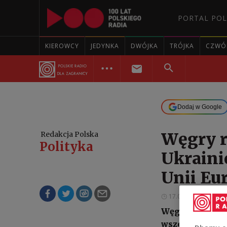
PORTAL POL
KIEROWCY
JEDYNKA
DWÓJKA
TRÓJKA
CZWÓ
Dodaj w Google
Węgry r
Redakcja Polska
Polityka
Ukrainie
Unii Eu
17.03.2024 17:58
Węgry rzucają 
wszelkimi spos