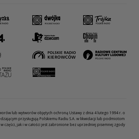
utworów lub wytworów objętych ochroną Ustawy z dnia 4 lutego 1994 r. o
dzającym przysługują Polskiemu Radiu S.A. w likwidacji lub podmiotom
części, jak i w całości jest zabronione bez uprzedniej pisemnej zgody