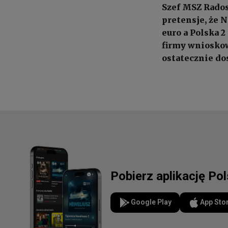
Szef MSZ Rados
pretensje, że 
euro a Polska 2
firmy wnioskow
ostatecznie dos
Pobierz aplikację Po
Google Play
App Sto