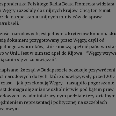
espondentka Polskiego Radia Beata Płomecka widziała
 Węgry rozesłały do unijnych krajów. Chcą ten temat
orek, na spotkaniu unijnych ministrów do spraw
Brukseli.
zości narodowych jest jednym z kryteriów kopenhaski
się dokument przygotowany przez Węgry, czyli od
jednego z warunków, które muszą spełnić państwa star
wo w Unii. Jest w nim też apel do Kijowa - "Węgry wzyw
ązania się ze zobowiązań".
apisano, że rząd w Budapeszcie oczekuje przywróceni
ci narodowych do tych, które obowiązywały przed 2015
 czasu - jak przekonują Węgry - nastąpiło pogorszenie
eszt domaga się zmian w szkolnictwie pod kątem praw
rodowych i w administracyjnym podziale terytorialnym
ędnieniem reprezentacji politycznej na szczeblach
krajowym.