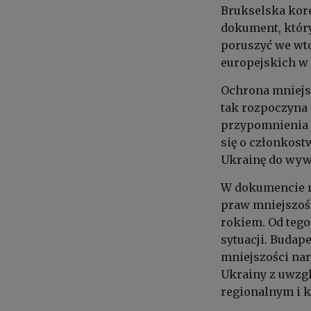
Brukselska kor
dokument, który
poruszyć we wt
europejskich w 
Ochrona mniejs
tak rozpoczyna 
przypomnienia 
się o członkost
Ukrainę do wywi
W dokumencie n
praw mniejszoś
rokiem. Od tego
sytuacji. Budap
mniejszości na
Ukrainy z uwzgl
regionalnym i 