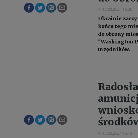
17.03.2024 13:20
Ukrainie zaczy
końca tego mie
do obrony mia
"Washington Po
urzędników.
Radosła
amunicj
wniosko
środków
17.03.2024 15:13