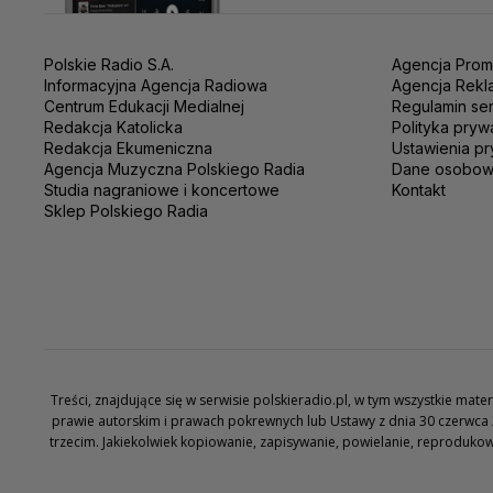
Polskie Radio S.A.
Agencja Prom
Informacyjna Agencja Radiowa
Agencja Rekl
Centrum Edukacji Medialnej
Regulamin se
Redakcja Katolicka
Polityka pryw
Redakcja Ekumeniczna
Ustawienia pr
Agencja Muzyczna Polskiego Radia
Dane osobo
Studia nagraniowe i koncertowe
Kontakt
Sklep Polskiego Radia
Treści, znajdujące się w serwisie polskieradio.pl, w tym wszystkie ma
prawie autorskim i prawach pokrewnych lub Ustawy z dnia 30 czerwca 
trzecim. Jakiekolwiek kopiowanie, zapisywanie, powielanie, reproduko