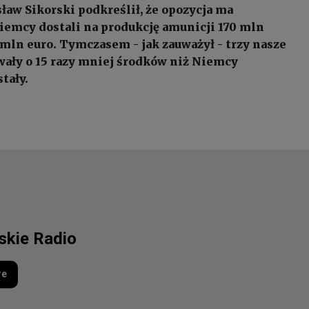
ław Sikorski podkreślił, że opozycja ma
Niemcy dostali na produkcję amunicji 170 mln
 mln euro. Tymczasem - jak zauważył - trzy nasze
ały o 15 razy mniej środków niż Niemcy
tały.
lskie Radio
re