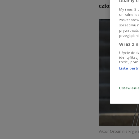
Dbamy o
członkostwie w
My i nasi
5
p
unikalne id
zaakceptowa
sprzeciwu 
prywatnośc
przeglądani
Wraz z n
Użycie dokł
identyfikac
treści, pom
Lista par
Ustawieni
Viktor Orban nie kryje