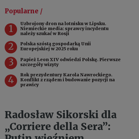
Popularne /
Uzbrojony dron na lotnisku w Lipsku.
1
Niemieckie media: sprawcy incydentu
należy szukać w Rosji
2
Polska szóstą gospodarką Unii
Europejskiej w 2025 roku
3
Papież Leon XIV odwiedzi Polskę. Pierwsze
szczegóły wizyty
Rok prezydentury Karola Nawrockiego.
4
Konflikt z rządem i budowanie pozycji na
prawicy
Radosław Sikorski dla
„Corriere della Sera”:
Putin więźniem