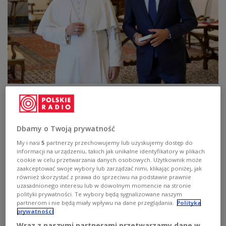
Premier Donald Tusk i papież Leon XIV
EPA/VATICAN MEDIA HANDOUT
HANDOUT EDITORIAL USE ONLY/NO SALES Dostawca: PAP/EPA.
Polska i Włochy mają wspólne poglądy we
Dbamy o Twoją prywatność
wszystkich istotnych sprawach, które wpływają na
My i nasi
5
partnerzy przechowujemy lub uzyskujemy dostęp do
Europę, m.in. na temat wojny w Ukrainie, ETS,
informacji na urządzeniu, takich jak unikalne identyfikatory w plikach
funduszy europejskich i polityki spójności -
cookie w celu przetwarzania danych osobowych. Użytkownik może
zaakceptować swoje wybory lub zarządzać nimi, klikając poniżej, jak
podkreślił w czwartek
premier
Donald Tusk
w
również skorzystać z prawa do sprzeciwu na podstawie prawnie
Rzymie po spotkaniu z
premier Włoch
Giorgią
uzasadnionego interesu lub w dowolnym momencie na stronie
polityki prywatności. Te wybory będą sygnalizowane naszym
Meloni
.
Po ponad godzinnej rozmowie w jej
partnerom i nie będą miały wpływu na dane przeglądania.
Polityka
kancelarii - Palazzo Chigi - Tusk ocenił, że oba
prywatności
kraje „dobrze się rozumieją”.
Wraz z naszymi partnerami przetwarzamy dane w