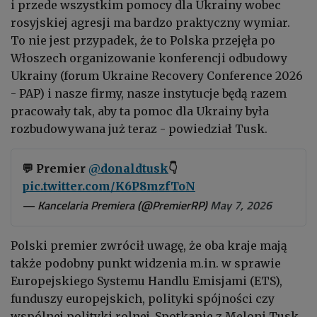
i przede wszystkim pomocy dla Ukrainy wobec
rosyjskiej agresji ma bardzo praktyczny wymiar.
To nie jest przypadek, że to Polska przejęła po
Włoszech organizowanie konferencji odbudowy
Ukrainy (forum Ukraine Recovery Conference 2026
- PAP) i nasze firmy, nasze instytucje będą razem
pracowały tak, aby ta pomoc dla Ukrainy była
rozbudowywana już teraz - powiedział Tusk.
💬 Premier
@donaldtusk
👇
pic.twitter.com/K6P8mzfToN
— Kancelaria Premiera (@PremierRP)
May 7, 2026
Polski premier zwrócił uwagę, że oba kraje mają
także podobny punkt widzenia m.in. w sprawie
Europejskiego Systemu Handlu Emisjami (ETS),
funduszy europejskich, polityki spójności czy
wspólnej polityki rolnej. Spotkanie z Meloni Tusk