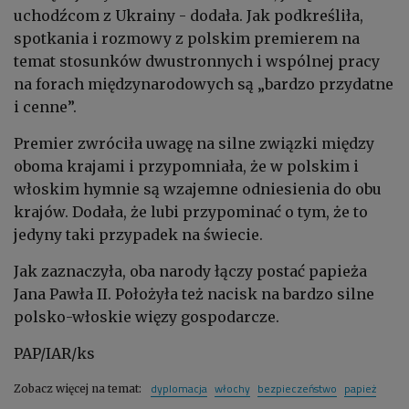
uchodźcom z Ukrainy - dodała.
Jak podkreśliła,
spotkania i rozmowy z polskim premierem na
temat stosunków dwustronnych i wspólnej pracy
na forach międzynarodowych są „bardzo przydatne
i cenne”.
Premier zwróciła uwagę na silne związki między
oboma krajami i przypomniała, że w polskim i
włoskim hymnie są wzajemne odniesienia do obu
krajów. Dodała, że lubi przypominać o tym, że to
jedyny taki przypadek na świecie.
Jak zaznaczyła, oba narody łączy postać papieża
Jana Pawła II. Położyła też nacisk na bardzo silne
polsko-włoskie więzy gospodarcze.
PAP/IAR/ks
dyplomacja
włochy
bezpieczeństwo
papież
Zobacz więcej na temat: