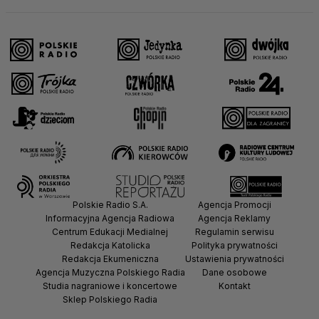
Polskie Radio S.A.
Agencja Promocji
Informacyjna Agencja Radiowa
Agencja Reklamy
Centrum Edukacji Medialnej
Regulamin serwisu
Redakcja Katolicka
Polityka prywatności
Redakcja Ekumeniczna
Ustawienia prywatności
Agencja Muzyczna Polskiego Radia
Dane osobowe
Studia nagraniowe i koncertowe
Kontakt
Sklep Polskiego Radia