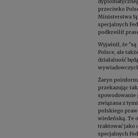
dyplomatyczneg
przeciwko Polsc
Ministerstwa Sp
specjalnych Fede
podkreślił pras
Wyjaśnił, że "s
Polsce, ale tak
działalność będ
wywiadowczych 
Żaryn poinform
przekazując tak
spowodowanie pi
związana z tymi
polskiego prawa
wiedeńską. Te o
traktować jako
specjalnych Fede