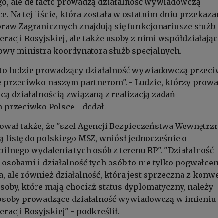
o, ale de facto prowadzą działalność wywiadowczą
e. Na tej liście, która została w ostatnim dniu przekaza
raw Zagranicznych znajdują się funkcjonariusze służb
racji Rosyjskiej, ale także osoby z nimi współdziałając
owy ministra koordynatora służb specjalnych.
ą to ludzie prowadzący działalność wywiadowczą przec
że przeciwko naszym partnerom". - Ludzie, którzy prowa
ącą działalnością związaną z realizacją zadań
przeciwko Polsce - dodał.
ował także, że "szef Agencji Bezpieczeństwa Wewnętrz
ą listę do polskiego MSZ, wniósł jednocześnie o
lnego wydalenia tych osób z terenu RP". "Działalność
 osobami i działalność tych osób to nie tylko pogwałcen
, ale również działalność, która jest sprzeczna z konw
soby, które mają chociaż status dyplomatyczny, należy
 osoby prowadzące działalność wywiadowczą w imieniu 
racji Rosyjskiej" - podkreślił.