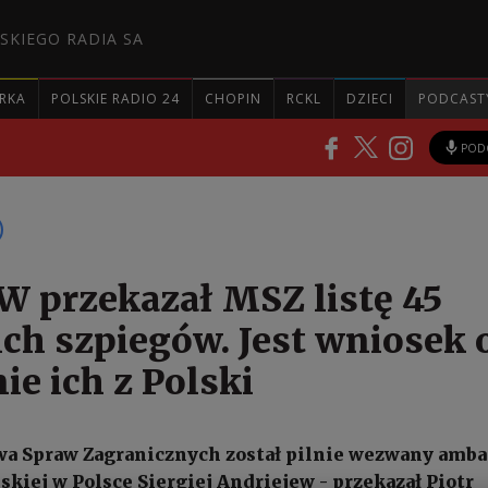
SKIEGO RADIA SA
RKA
POLSKIE RADIO 24
CHOPIN
RCKL
DZIECI
PODCAST
POD
W przekazał MSZ listę 45
ich szpiegów. Jest wniosek 
ie ich z Polski
wa Spraw Zagranicznych został pilnie wezwany amba
skiej w Polsce Siergiej Andriejew - przekazał Piotr