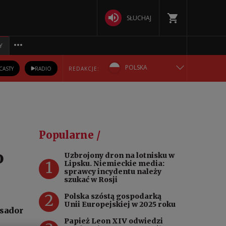
SŁUCHAJ
Y
POLSKA
CASTY
RADIO
REDAKCJE:
ENGLISH
БЕЛАРУСКАЯ
Popularne /
DEUTSCH
o
Uzbrojony dron na lotnisku w
1
Lipsku. Niemieckie media:
РУССКИЙ
sprawcy incydentu należy
szukać w Rosji
УКРАЇНСЬКА
2
Polska szóstą gospodarką
Unii Europejskiej w 2025 roku
sador
Papież Leon XIV odwiedzi