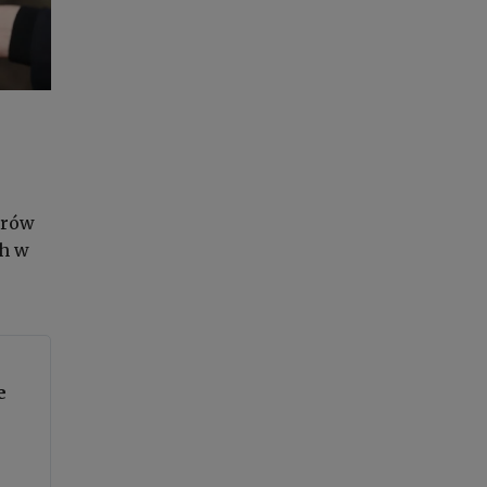
erów
ch w
e