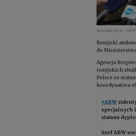
Stanisław Żaryn
PAP/P
Rosyjski ambasa
do Ministerstw
Agencja Bezpie
rosyjskich służ
Polsce ze statu
koordynatora sł
#ABW
zidenty
specjalnych i
statusu dypl
Szef ABW wni