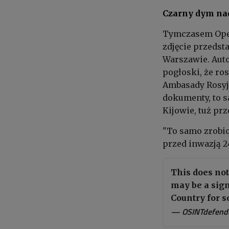
Czarny dym na
Tymczasem Open
zdjęcie przedst
Warszawie. Auto
pogłoski, że ro
Ambasady Rosyjs
dokumenty, to s
Kijowie, tuż prz
"To samo zrobio
przed inwazją 2
This does not
may be a sig
Country for 
— OSINTdefend