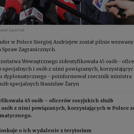
aweł Supernak
dor w Polsce Siergiej Andriejew został pilnie wezwany
a Spraw Zagranicznych.
czeństwa Wewnętrznego zidentyfikowała 45 osób - ofic
b specjalnych i osób z nimi powiązanych, korzystający
su dyplomatycznego - poinformował rzecznik ministra
użb specjalnych Stanisław Żaryn
fikowała 45 osób – oficerów rosyjskich służb
 osób z nimi powiązanych, korzystających w Polsce z
omatycznego.
oskuje o ich wydalenie z terytorium