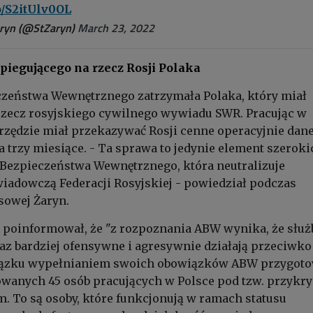
co/S2itUlv0OL
ryn (@StZaryn)
March 23, 2022
piegującego na rzecz Rosji Polaka
czeństwa Wewnętrznego zatrzymała Polaka, który miał
rzecz rosyjskiego cywilnego wywiadu SWR. Pracując w
zędzie miał przekazywać Rosji cenne operacyjnie dane
a trzy miesiące. - Ta sprawa to jedynie element szeroki
 Bezpieczeństwa Wewnętrznego, która neutralizuje
iadowczą Federacji Rosyjskiej - powiedział podczas
sowej Żaryn.
 poinformował, że "z rozpoznania ABW wynika, że służ
raz bardziej ofensywne i agresywnie działają przeciwko
wiązku wypełnianiem swoich obowiązków ABW przygoto
kowanych 45 osób pracujących w Polsce pod tzw. przykr
 To są osoby, które funkcjonują w ramach statusu