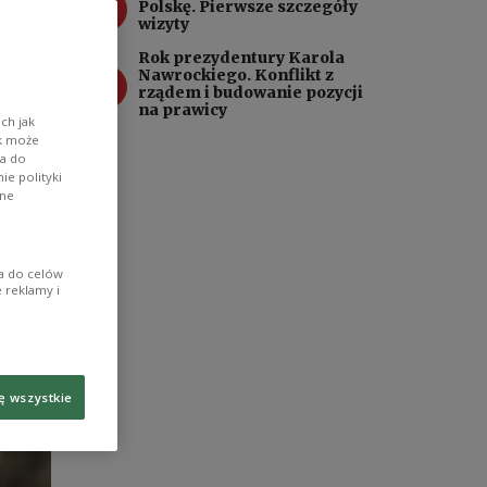
3
Polskę. Pierwsze szczegóły
wizyty
Rok prezydentury Karola
4
Nawrockiego. Konflikt z
rządem i budowanie pozycji
na prawicy
ch jak
ik może
wa do
e polityki
ane
ia do celów
 reklamy i
ę wszystkie