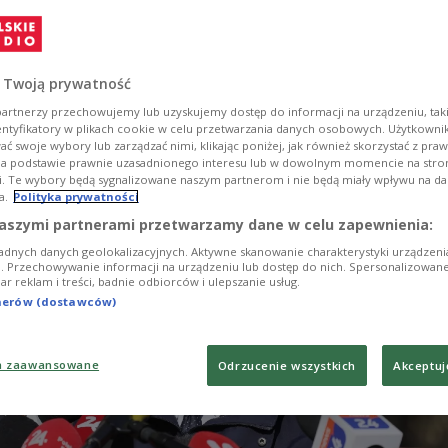
i rzecznik ministra koordynatora służb specjalnych
n poinformował, że Agencja Bezpieczeństwa
identyfikowała 45 osób - oficerów rosyjskich służb
 Twoją prywatność
osób z nimi powiązanych, korzystających w Polsce ze
artnerzy przechowujemy lub uzyskujemy dostęp do informacji na urządzeniu, taki
atycznego. Szef ABW wnioskuje o ich wydalenie z
entyfikatory w plikach cookie w celu przetwarzania danych osobowych. Użytkown
ski.
ć swoje wybory lub zarządzać nimi, klikając poniżej, jak również skorzystać z pra
na podstawie prawnie uzasadnionego interesu lub w dowolnym momencie na stroni
i. Te wybory będą sygnalizowane naszym partnerom i nie będą miały wpływu na d
a.
Polityka prywatności
aszymi partnerami przetwarzamy dane w celu zapewnienia:
adnych danych geolokalizacyjnych. Aktywne skanowanie charakterystyki urządzen
ji. Przechowywanie informacji na urządzeniu lub dostęp do nich. Spersonalizowane
iar reklam i treści, badnie odbiorców i ulepszanie usług.
tnerów (dostawców)
a zaawansowane
Odrzucenie wszystkich
Akceptuj