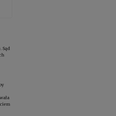
. Sąd
ch
by
wała
yciem