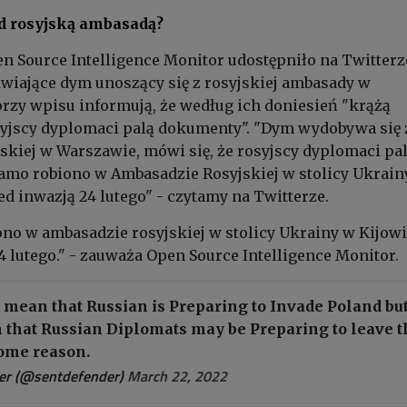
d rosyjską ambasadą?
 Source Intelligence Monitor udostępniło na Twitterz
awiające dym unoszący się z rosyjskiej ambasady w
rzy wpisu informują, że według ich doniesień "krążą
syjscy dyplomaci palą dokumenty". "Dym wydobywa się 
kiej w Warszawie, mówi się, że rosyjscy dyplomaci pa
amo robiono w Ambasadzie Rosyjskiej w stolicy Ukrainy
ed inwazją 24 lutego" - czytamy na Twitterze.
no w ambasadzie rosyjskiej w stolicy Ukrainy w Kijowi
4 lutego." - zauważa Open Source Intelligence Monitor.
 mean that Russian is Preparing to Invade Poland but
n that Russian Diplomats may be Preparing to leave t
some reason.
er (@sentdefender)
March 22, 2022