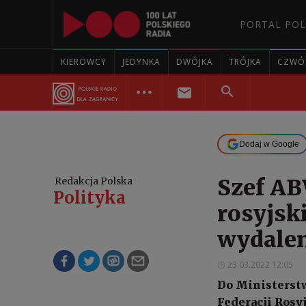
PORTAL POL
KIEROWCY
JEDYNKA
DWÓJKA
TRÓJKA
CZWÓ
Dodaj w Google
Szef AB
Redakcja Polska
Polityka
rosyjsk
wydalen
23.03.2022 12:05
Do Ministerst
Federacji Rosyj