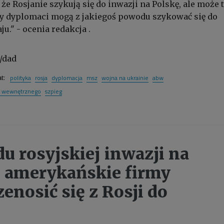
 że Rosjanie szykują się do inwazji na Polskę, ale może 
cy dyplomaci mogą z jakiegoś powodu szykować się do
u." - ocenia redakcja .
/dad
polityka
rosja
dyplomacja
msz
wojna na ukrainie
abw
at:
a wewnętrznego
szpieg
u rosyjskiej inwazji na
 amerykańskie firmy
enosić się z Rosji do