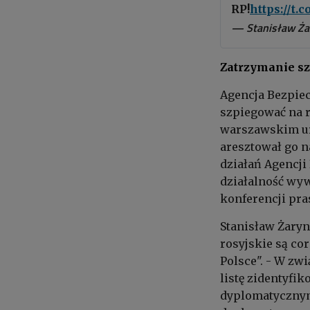
RP!
https://t.
— Stanisław Ża
Zatrzymanie sz
Agencja Bezpie
szpiegować na 
warszawskim ur
aresztował go n
działań Agencji
działalność wyw
konferencji pra
Stanisław Żaryn
rosyjskie są co
Polsce". - W z
listę zidentyfi
dyplomatycznym.