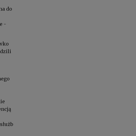
na do
e -
iwko
dzili
nego
ie
encją
służb