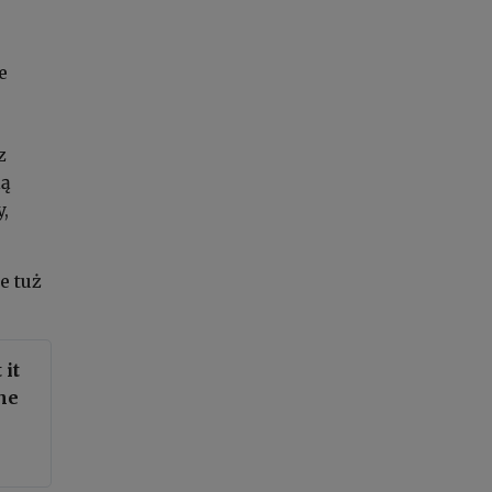
e
z
lą
,
e tuż
 it
he