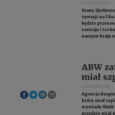
23.03.2022 10:01
Stany Zjednocz
inwazji na Ukr
będzie przenosi
rozwoju i techn
naszym kraju m
ABW zat
miał sz
23.03.2022 10:05
Agencja Bezpi
który miał szp
wywiadu Służb
urzędzie miał 