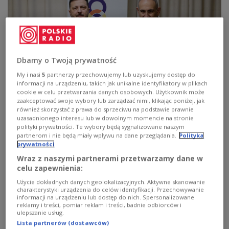
Dbamy o Twoją prywatność
My i nasi
5
partnerzy przechowujemy lub uzyskujemy dostęp do
informacji na urządzeniu, takich jak unikalne identyfikatory w plikach
cookie w celu przetwarzania danych osobowych. Użytkownik może
zaakceptować swoje wybory lub zarządzać nimi, klikając poniżej, jak
również skorzystać z prawa do sprzeciwu na podstawie prawnie
uzasadnionego interesu lub w dowolnym momencie na stronie
Premier Armenii Nikol Paszynian uczestniczy w spotkaniu z prezydentem
polityki prywatności. Te wybory będą sygnalizowane naszym
Ukrainy Wołodymyrem Zełenskim podczas szczytu Europejskiej
partnerom i nie będą miały wpływu na dane przeglądania.
Polityka
Wspólnoty Politycznej w Erywaniu.
fot. Reuters
prywatności
Wraz z naszymi partnerami przetwarzamy dane w
Gdy 8 lat temu znany już z prozachodnich
celu zapewnienia:
poglądów Nikol Paszynian w wyniku bezkrwawej
Użycie dokładnych danych geolokalizacyjnych. Aktywne skanowanie
rewolucji sięgnął po władzę, nie brakowało głosów,
charakterystyki urządzenia do celów identyfikacji. Przechowywanie
informacji na urządzeniu lub dostęp do nich. Spersonalizowane
że było to uzgodnione z Moskwą. Narracja ta
reklamy i treści, pomiar reklam i treści, badnie odbiorców i
powtarza jest do dziś. W obecnej wersji głosi, że
ulepszanie usług.
Lista partnerów (dostawców)
obserwowany zwrot Armenii na Zachód jest w