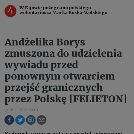
4
W Kijowie pożegnano polskiego
wolontariusza Marka Ruska-Wolskiego
Andżelika Borys
zmuszona do udzielenia
wywiadu przed
ponownym otwarciem
przejść granicznych
przez Polskę [FELIETON]
16.11.2025 09:19
Białoruska propaganda w czwartek wieczorem