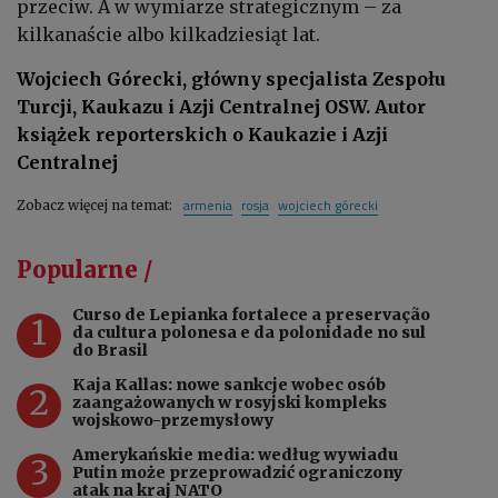
przeciw. A w wymiarze strategicznym – za
kilkanaście albo kilkadziesiąt lat.
Wojciech Górecki, główny specjalista Zespołu
Turcji, Kaukazu i Azji Centralnej OSW. Autor
książek reporterskich o Kaukazie i Azji
Centralnej
armenia
rosja
wojciech górecki
Zobacz więcej na temat:
Popularne /
Curso de Lepianka fortalece a preservação
1
da cultura polonesa e da polonidade no sul
do Brasil
Kaja Kallas: nowe sankcje wobec osób
2
zaangażowanych w rosyjski kompleks
wojskowo-przemysłowy
Amerykańskie media: według wywiadu
3
Putin może przeprowadzić ograniczony
atak na kraj NATO