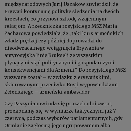
międzynarodowych Jurij Uszakow stwierdził, że
Erywań kontynuuję politykę siedzenia na dwóch
krzesłach, co przynosi szkodę wzajemnym
relacjom. A rzeczniczka rosyjskiego MSZ Maria
Zacharowa powiedziała, że „taki kurs armeńskich
władz prędzej czy później doprowadzi do
nieodwracalnego wciągnięcia Erywania w
antyrosyjską linię Brukseli ze wszystkim
płynącymi stąd politycznymi i gospodarczymi
konsekwencjami dla Armenii”. Do rosyjskiego MSZ
wezwany został – w związku z erywańskimi,
skierowanymi przeciwko Rosji wypowiedziami
Zełenskiego – armeński ambasador.
Czy Paszynianowi uda się prozachodni zwrot,
przekonamy się, w wymiarze taktycznym, już 7
czerwca, podczas wyborów parlamentarnych, gdy
Ormianie zagłosują jego ugrupowaniem albo