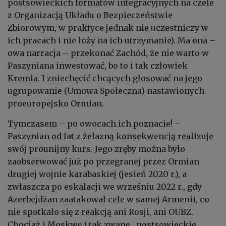
postsowieckich formatów integracyjnych na czele
z Organizacją Układu o Bezpieczeństwie
Zbiorowym, w praktyce jednak nie uczestniczy w
ich pracach i nie łoży na ich utrzymanie). Ma ona –
owa narracja – przekonać Zachód, że nie warto w
Paszyniana inwestować, bo to i tak człowiek
Kremla. I zniechęcić chcących głosować na jego
ugrupowanie (Umowa Społeczna) nastawionych
proeuropejsko Ormian.
Tymczasem – po owocach ich poznacie! –
Paszynian od lat z żelazną konsekwencją realizuje
swój prounijny kurs. Jego zręby można było
zaobserwować już po przegranej przez Ormian
drugiej wojnie karabaskiej (jesień 2020 r.), a
zwłaszcza po eskalacji we wrześniu 2022 r., gdy
Azerbejdżan zaatakował cele w samej Armenii, co
nie spotkało się z reakcją ani Rosji, ani OUBZ.
Chociaż i Moskwę i tak zwane „postsowieckie