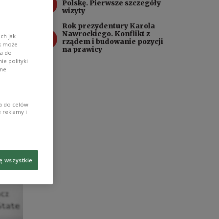
3
Polskę. Pierwsze szczegóły
wszym
wizyty
palni
Rok prezydentury Karola
4
Nawrockiego. Konflikt z
ch jak
rządem i budowanie pozycji
ik może
na prawicy
wa do
e polityki
ane
ia do celów
 reklamy i
ę wszystkie