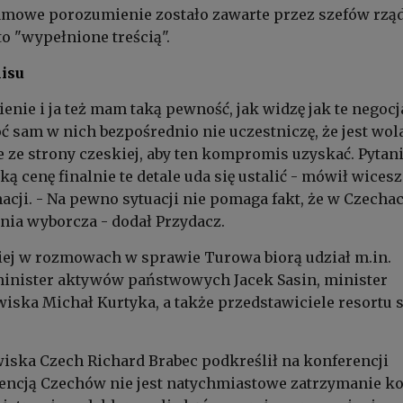
ramowe porozumienie zostało zawarte przez szefów rzą
to "wypełnione treścią".
isu
nie i ja też mam taką pewność, jak widzę jak te negocj
oć sam w nich bezpośrednio nie uczestniczę, że jest wol
że ze strony czeskiej, aby ten kompromis uzyskać. Pytan
ką cenę finalnie te detale uda się ustalić - mówił wicesz
acji. - Na pewno sytuacji nie pomaga fakt, że w Czecha
nia wyborcza - dodał Przydacz.
iej w rozmowach w sprawie Turowa biorą udział m.in.
minister aktywów państwowych Jacek Sasin, minister
wiska Michał Kurtyka, a także przedstawiciele resortu
iska Czech Richard Brabec podkreślił na konferencji
tencją Czechów nie jest natychmiastowe zatrzymanie k