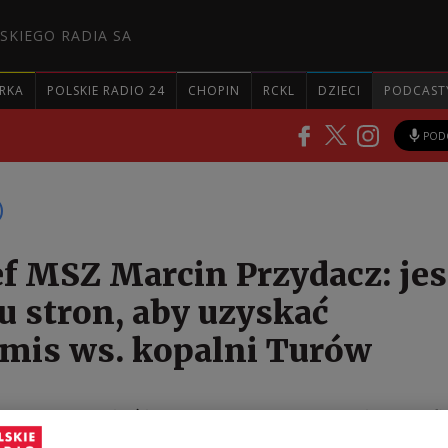
SKIEGO RADIA SA
RKA
POLSKIE RADIO 24
CHOPIN
RCKL
DZIECI
PODCAST
POD
f MSZ Marcin Przydacz: jes
u stron, aby uzyskać
mis ws. kopalni Turów
tron, aby uzyskać kompromis, pytanie, za jaką cenę f
 wszystkie detale - tak wiceszef resortu spraw