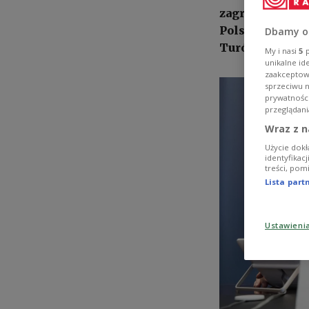
zagranicznych
Polskiego Radi
Dbamy o
Turów.
My i nasi
5
p
unikalne id
zaakceptowa
sprzeciwu 
prywatnośc
przeglądani
Wraz z n
Użycie dokł
identyfikac
treści, pom
Lista par
Ustawieni