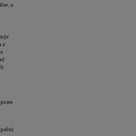
dów, a
acje
a z
ie
ef
ch
 spraw
opalni