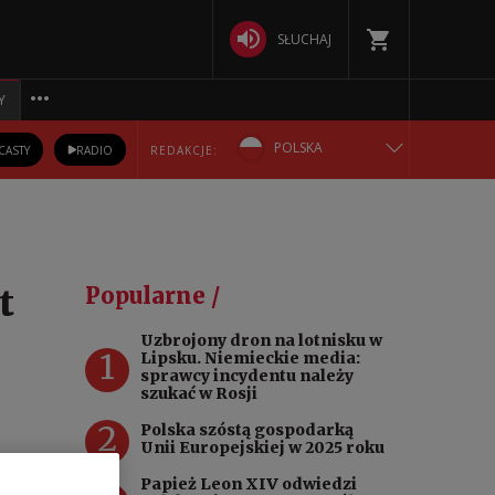
SŁUCHAJ
Y
POLSKA
CASTY
RADIO
REDAKCJE:
ENGLISH
БЕЛАРУСКАЯ
t
Popularne /
DEUTSCH
Uzbrojony dron na lotnisku w
1
Lipsku. Niemieckie media:
РУССКИЙ
sprawcy incydentu należy
szukać w Rosji
УКРАЇНСЬКА
2
Polska szóstą gospodarką
Unii Europejskiej w 2025 roku
inalne
Papież Leon XIV odwiedzi