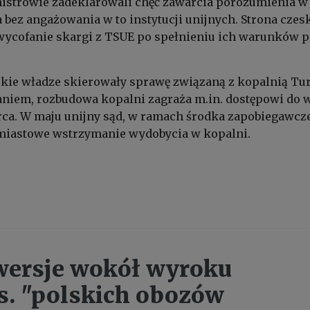
nistrowie zadeklarowali chęć zawarcia porozumienia w
bez angażowania w to instytucji unijnych. Strona czes
wycofanie skargi z TSUE po spełnieniu ich warunków p
skie władze skierowały sprawę związaną z kopalnią T
aniem, rozbudowa kopalni zagraża m.in. dostępowi do 
rca. W maju unijny sąd, w ramach środka zapobiegawcz
miastowe wstrzymanie wydobycia w kopalni.
wersje wokół wyroku
. "polskich obozów