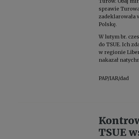
Turów. Obaj mi
sprawie Turowa 
zadeklarowała 
Polskę.
W lutym br. cze
do TSUE. Ich zd
w regionie Libe
nakazał natych
PAP/IAR/dad
Kontro
TSUE ws