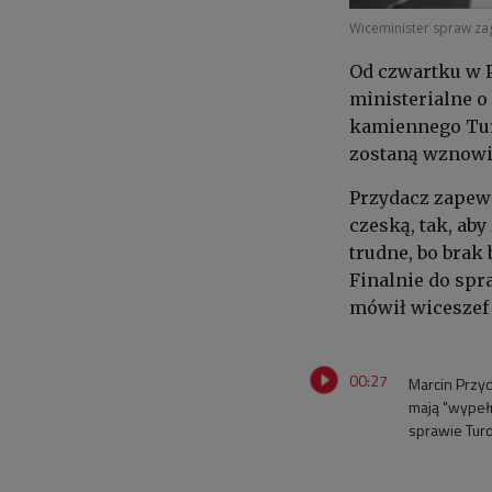
Wiceminister spraw za
Od czwartku w 
ministerialne 
kamiennego Tur
zostaną wznowi
Przydacz zapewn
czeską, tak, ab
trudne, bo brak 
Finalnie do spra
mówił wiceszef
00:27
Marcin Przy
mają "wypeł
sprawie Tur