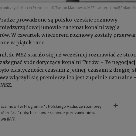
granicznych Marcin Przydacz
© Tymon Markowski/MSZ; twitter.com/@Poland
Pradze prowadzone są polsko-czeskie rozmowy
o międzyrządowej umowie na temat kopalni węgla
ów. W czwartek wieczorem rozmowy zostały przerwan
one w piątek rano.
ił, że MSZ starało się już wcześniej rozmawiać ze stro
y zażegnać spór dotyczący kopalni Turów. - Te negocjacj
było elastyczności czasami z jednej, czasami z drugiej s
wy włączyli się premierzy i to jest zupełnie naturalne -
 MSZ.
dacz mówił w Programie 1. Polskiego Radia, że rozmowy
nić treścią" dotychczasowe ramowe porozumienie w
owa (IAR)