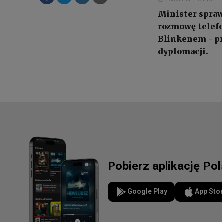
Minister spraw
rozmowę telef
Blinkenem - pr
dyplomacji.
Pobierz aplikację Po
Google Play
App Sto