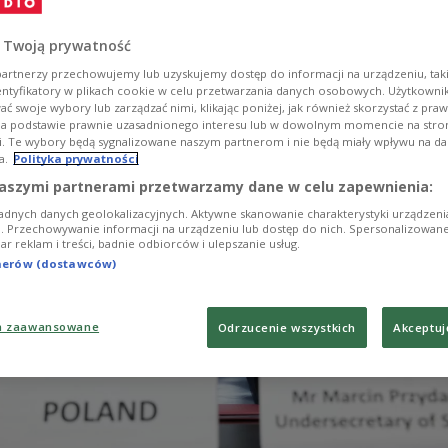
 Marcin Przydacz mówił w piątek w Programie Pier
a o toczących się polsko-czeskich rozmowach ws. ko
 Twoją prywatność
artnerzy przechowujemy lub uzyskujemy dostęp do informacji na urządzeniu, taki
entyfikatory w plikach cookie w celu przetwarzania danych osobowych. Użytkown
ć swoje wybory lub zarządzać nimi, klikając poniżej, jak również skorzystać z pra
na podstawie prawnie uzasadnionego interesu lub w dowolnym momencie na stroni
i. Te wybory będą sygnalizowane naszym partnerom i nie będą miały wpływu na d
a.
Polityka prywatności
aszymi partnerami przetwarzamy dane w celu zapewnienia:
adnych danych geolokalizacyjnych. Aktywne skanowanie charakterystyki urządzen
ji. Przechowywanie informacji na urządzeniu lub dostęp do nich. Spersonalizowane
iar reklam i treści, badnie odbiorców i ulepszanie usług.
tnerów (dostawców)
a zaawansowane
Odrzucenie wszystkich
Akceptuj