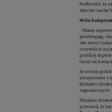
Podkreślił, że 
obecnie ma być 
Wola komprom
- Mamy zapewnie
przebiegają, ch
obu stron i tak
oczywiście za ja
polskiej dyplom
toczy się kampa
Ze strony polsk
wicepremier i 
klimatu i środo
zagranicznych.
Minister środow
prasowej, że in