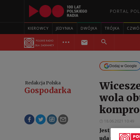
PORTAL POL
KIEROWCY
JEDYNKA
DWÓJKA
TRÓJKA
CZWÓ
Dodaj w Google
Wicesze
Redakcja Polska
Gospodarka
wola ob
kompro
18.06.2021 10:49
Jest wola obu s
uda się ustalić