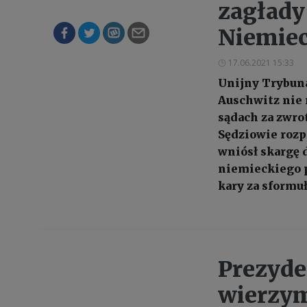
zagłady
Niemie
17.06.2021 15:33
Unijny Trybuna
Auschwitz nie 
sądach za zwro
Sędziowie rozp
wniósł skargę 
niemieckiego p
kary za sformu
Prezyde
wierzym