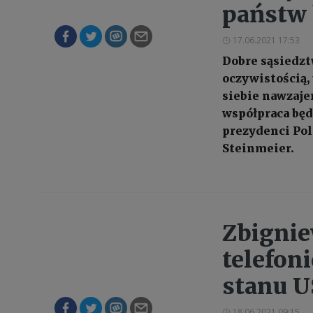
państw 
17.06.2021 17:53
Dobre sąsiedztw
oczywistością, 
siebie nawzaje
współpraca będ
prezydenci Pol
Steinmeier.
Zbignie
telefon
stanu 
18.06.2021 09:15