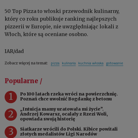
50 Top Pizza to włoski przewodnik kulinarny,
który co roku publikuje ranking najlepszych
pizzerii w Europie, nie uwzględniając lokali z
Włoch, które są oceniane osobno.
IAR/dad
pizza
kulinaria
kuchnia włoska
gotowanie
Zobacz więcej na temat:
Popularne /
1
Po 100 latach rzeka wróci na powierzchnię.
Poznań chce uwolnić Bogdankę z betonu
„Intuicja mamy uratowała mi życie”.
2
Andrzej Kowarsz, ocalały z Rzezi Woli,
opowiada swoją historię
3
Siatkarze wrócili do Polski. Kibice powitali
złotych medalistów Ligi Narodów