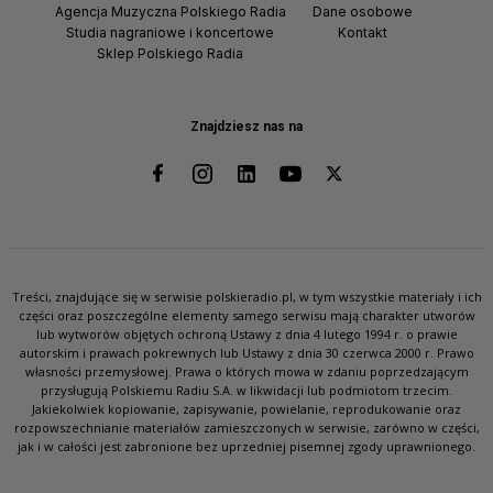
Agencja Muzyczna Polskiego Radia
Dane osobowe
Studia nagraniowe i koncertowe
Kontakt
Sklep Polskiego Radia
Znajdziesz nas na
Treści, znajdujące się w serwisie polskieradio.pl, w tym wszystkie materiały i ich
części oraz poszczególne elementy samego serwisu mają charakter utworów
lub wytworów objętych ochroną Ustawy z dnia 4 lutego 1994 r. o prawie
autorskim i prawach pokrewnych lub Ustawy z dnia 30 czerwca 2000 r. Prawo
własności przemysłowej. Prawa o których mowa w zdaniu poprzedzającym
przysługują Polskiemu Radiu S.A. w likwidacji lub podmiotom trzecim.
Jakiekolwiek kopiowanie, zapisywanie, powielanie, reprodukowanie oraz
rozpowszechnianie materiałów zamieszczonych w serwisie, zarówno w części,
jak i w całości jest zabronione bez uprzedniej pisemnej zgody uprawnionego.