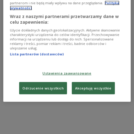
partnerom i nie będą miały wpływu na dane przeglądania.
Polityka
Pizzeria Zielona Górka znalazła się na 20. miejscu
prywatności
w rankingu 50 Top Pizza Europe na 2024 rok. To
Wraz z naszymi partnerami przetwarzamy dane w
awans o 26 miejsc w porównaniu do roku 2023,
celu zapewnienia:
kiedy to po raz pierwszy znalazła się w tym
Użycie dokładnych danych geolokalizacyjnych. Aktywne skanowanie
notowaniu. Zielona Górka otrzymała również tytuł
charakterystyki urządzenia do celów identyfikacji. Przechowywanie
informacji na urządzeniu lub dostęp do nich. Spersonalizowane
Best Fried Food 2024.
reklamy i treści, pomiar reklam i treści, badnie odbiorców i
ulepszanie usług.
Lista partnerów (dostawców)
W tym roku na liście znalazła się również
warszawska restauracja Ciao a Tutti, która zajęła
Ustawienia zaawansowane
28. miejsce. Na pierwszym miejscu znalazła się
pizzeria Napoli on the Road z Londynu.
Odrzucenie wszystkich
Akceptuję wszystkie