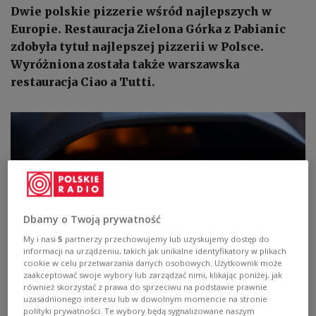
Dwie polskie pizzerie wśród najlepszych w
Europie. Restauracja Zielona Górka z Pabianic
zdobyła tytuł najlepszej pizzerii w Polsce.
Wyróżniona została także warszawska
restauracja Ciao a Tutti.
Dbamy o Twoją prywatność
My i nasi
5
partnerzy przechowujemy lub uzyskujemy dostęp do
informacji na urządzeniu, takich jak unikalne identyfikatory w plikach
cookie w celu przetwarzania danych osobowych. Użytkownik może
zaakceptować swoje wybory lub zarządzać nimi, klikając poniżej, jak
Światowy Dzień Pizzy przypada 17 stycznia
Mr. and mrs.
również skorzystać z prawa do sprzeciwu na podstawie prawnie
Black/Shutterstock
uzasadnionego interesu lub w dowolnym momencie na stronie
polityki prywatności. Te wybory będą sygnalizowane naszym