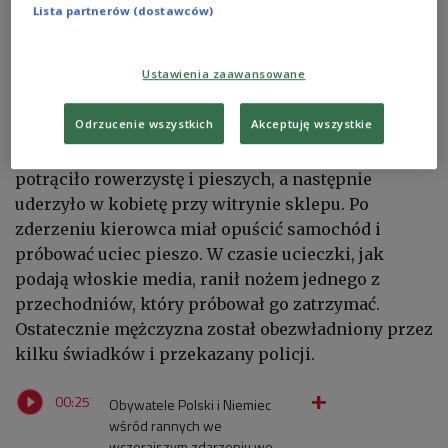
Lista partnerów (dostawców)
podała, że dwie osoby po uderzeniu samochodu
przeszły amputację kończyn dolnych, a jedna z
nich jest w stanie zagrożenia życia. Wśród najciężej
Ustawienia zaawansowane
rannych są także turystki z
Polski
i
Niemiec
, które
zostały przewiezione do szpitala w
Baggiovara
.
Odrzucenie wszystkich
Akceptuję wszystkie
Według rekonstrukcji zdarzenia auto najpierw
potrąciło rowerzystę i pieszych, a następnie
uderzyło w kobietę przy witrynie sklepu. Po
zderzeniu kierowca miał opuścić samochód i
próbować uciec pieszo. W czasie ucieczki, jak
podają włoskie media, ranił nożem jednego z
przechodniów, który próbował go zatrzymać.
Ostatecznie mężczyzna został obezwładniony przez
kilku świadków i przekazany policji.
00:25
Obywatele Polski i Niemiec
wśród rannych we
wczorajszym zdarzeniu we