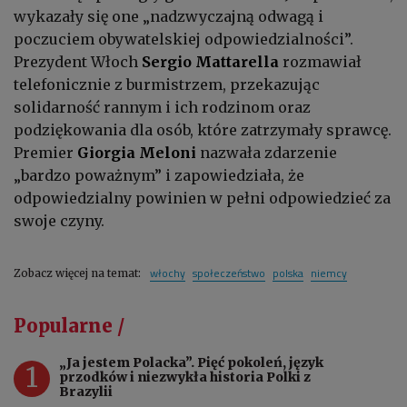
wykazały się one „nadzwyczajną odwagą i
poczuciem obywatelskiej odpowiedzialności”.
Prezydent Włoch
Sergio Mattarella
rozmawiał
telefonicznie z burmistrzem, przekazując
solidarność rannym i ich rodzinom oraz
podziękowania dla osób, które zatrzymały sprawcę.
Premier
Giorgia Meloni
nazwała zdarzenie
„bardzo poważnym” i zapowiedziała, że
odpowiedzialny powinien w pełni odpowiedzieć za
swoje czyny.
włochy
społeczeństwo
polska
niemcy
Zobacz więcej na temat:
Popularne /
„Ja jestem Polacka”. Pięć pokoleń, język
1
przodków i niezwykła historia Polki z
Brazylii