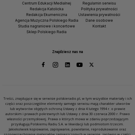
Centrum Edukacji Medialnej
Regulamin serwisu
Redakcja Katolicka
Polityka prywatności
Redakcja Ekumeniczna
Ustawienia prywatności
Agencja Muzyczna Polskiego Radia
Dane osobowe
Studia nagraniowe i koncertowe
Kontakt
Sklep Polskiego Radia
Znajdziesz nas na
Treści, znajdujące się w serwisie polskieradio.pl, w tym wszystkie materiały i ich
części oraz poszczególne elementy samego serwisu mają charakter utworów
lub wytworów objętych ochroną Ustawy z dnia 4 lutego 1994 r. o prawie
autorskim i prawach pokrewnych lub Ustawy z dnia 30 czerwca 2000 r. Prawo
własności przemysłowej. Prawa o których mowa w zdaniu poprzedzającym
przysługują Polskiemu Radiu S.A. w likwidacji lub podmiotom trzecim.
Jakiekolwiek kopiowanie, zapisywanie, powielanie, reprodukowanie oraz
rozpowszechnianie materiałów zamieszczonych w serwisie, zarówno w części,