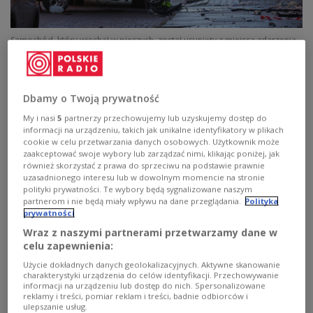
Samochód, który wjechał w pieszych, został usunięty z miejsca zdarzenia
po tym, jak kilka osób zostało rannych w centrum Modeny, na północy
Włoch, 16 maja 2026 r.
REUTERS/Stringer
Do zdarzenia doszło w sobotę po południu w
Dbamy o Twoją prywatność
samym centrum
Modeny
, przy via Emilia Centro, w
My i nasi
5
partnerzy przechowujemy lub uzyskujemy dostęp do
rejonie largo Porta Bologna. Według ustaleń
informacji na urządzeniu, takich jak unikalne identyfikatory w plikach
włoskich mediów samochód marki Citroen C3,
cookie w celu przetwarzania danych osobowych. Użytkownik może
zaakceptować swoje wybory lub zarządzać nimi, klikając poniżej, jak
prowadzony przez 31-letniego mężczyznę, wjechał z
również skorzystać z prawa do sprzeciwu na podstawie prawnie
dużą prędkością w pieszych, a następnie zakończył
uzasadnionego interesu lub w dowolnym momencie na stronie
polityki prywatności. Te wybory będą sygnalizowane naszym
jazdę na witrynie sklepu odzieżowego Dallari
partnerom i nie będą miały wpływu na dane przeglądania.
Polityka
Abbigliamento. Na miejscu interweniowały służby
prywatności
ratunkowe, policja, karabinierzy i śmigłowce
Wraz z naszymi partnerami przetwarzamy dane w
medyczne.
celu zapewnienia:
Użycie dokładnych danych geolokalizacyjnych. Aktywne skanowanie
charakterystyki urządzenia do celów identyfikacji. Przechowywanie
informacji na urządzeniu lub dostęp do nich. Spersonalizowane
Bilans jest bardzo ciężki. Rannych zostało osiem
reklamy i treści, pomiar reklam i treści, badnie odbiorców i
osób, w tym cztery poważnie. Włoska prokuratura
ulepszanie usług.