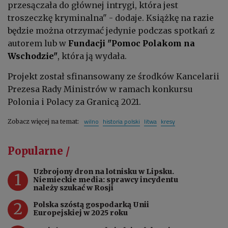
przesączała do głównej intrygi, która jest
troszeczkę kryminalna" - dodaje. Książkę na razie
będzie można otrzymać jedynie podczas spotkań z
autorem lub w
Fundacji "Pomoc Polakom na
Wschodzie"
, która ją wydała.
Projekt został sfinansowany ze środków Kancelarii
Prezesa Rady Ministrów w ramach konkursu
Polonia i Polacy za Granicą 2021.
wilno
historia polski
litwa
kresy
Zobacz więcej na temat:
Popularne /
Uzbrojony dron na lotnisku w Lipsku.
1
Niemieckie media: sprawcy incydentu
należy szukać w Rosji
2
Polska szóstą gospodarką Unii
Europejskiej w 2025 roku