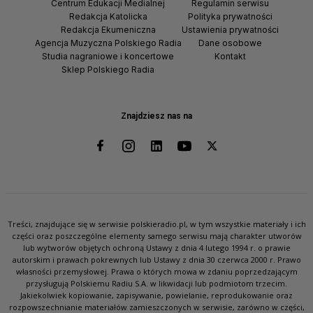
Centrum Edukacji Medialnej
Regulamin serwisu
Redakcja Katolicka
Polityka prywatności
Redakcja Ekumeniczna
Ustawienia prywatności
Agencja Muzyczna Polskiego Radia
Dane osobowe
Studia nagraniowe i koncertowe
Kontakt
Sklep Polskiego Radia
Znajdziesz nas na
Treści, znajdujące się w serwisie polskieradio.pl, w tym wszystkie materiały i ich
części oraz poszczególne elementy samego serwisu mają charakter utworów
lub wytworów objętych ochroną Ustawy z dnia 4 lutego 1994 r. o prawie
autorskim i prawach pokrewnych lub Ustawy z dnia 30 czerwca 2000 r. Prawo
własności przemysłowej. Prawa o których mowa w zdaniu poprzedzającym
przysługują Polskiemu Radiu S.A. w likwidacji lub podmiotom trzecim.
Jakiekolwiek kopiowanie, zapisywanie, powielanie, reprodukowanie oraz
rozpowszechnianie materiałów zamieszczonych w serwisie, zarówno w części,