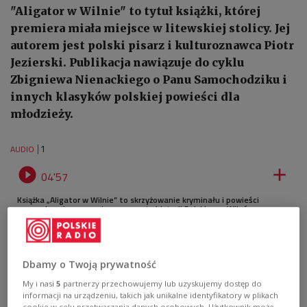
"Aligator w Wilnie" to tytuł książki, której
premiera miała miejsce w litewskiej stolicy. Jej
autorem jest polski pisarz i kulturoznawca Piotr
Jezierski. Publikacja nawiązuje do cyklu
Zbigniewa Nienackiego o Panu Samochodziku i
innych klasyków polskiej powieści dla
młodzieży.
1
AUDIO


04'57
Książka „Aligator w Wilnie” to skrzyżowanie kryminału i powieści
przygodowej przyprawione szczyptą historii Polski oraz Wileńszczyzny.
Z Piotrem Jezierskim, autorem książki, rozmawia Kamil Zalewski
[posłuchaj]
Dbamy o Twoją prywatność
My i nasi
5
partnerzy przechowujemy lub uzyskujemy dostęp do
informacji na urządzeniu, takich jak unikalne identyfikatory w plikach
cookie w celu przetwarzania danych osobowych. Użytkownik może