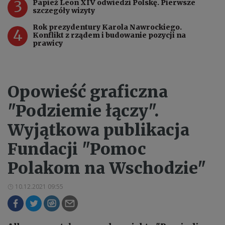
3
Papież Leon XIV odwiedzi Polskę. Pierwsze
szczegóły wizyty
Rok prezydentury Karola Nawrockiego.
4
Konflikt z rządem i budowanie pozycji na
prawicy
Opowieść graficzna
"Podziemie łączy".
Wyjątkowa publikacja
Fundacji "Pomoc
Polakom na Wschodzie"
10.12.2021 09:55