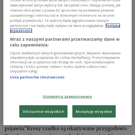
zaakceptować swoje wybory lub zarządzać nimi, klikając poniżej, jak
również skorzystać z prawa do sprzeciwu na podstawie prawnie
uzasadnionego interesu lub w dowolnym momencie na stronie
polityki prywatności. Te wybory będą sygnalizowane naszym
partnerom i nie będą miały wpływu na dane przeglądania.
Polityka
prywatności
Wraz z naszymi partnerami przetwarzamy dane w
celu zapewnienia:
Użycie dokładnych danych geolokalizacyjnych. Aktywne skanowanie
Uniwersytet Wileński na Starym Mieście w Wilnie
Shutterstock/Jonas
charakterystyki urządzenia do celów identyfikacji. Przechowywanie
Tufvesson
informacji na urządzeniu lub dostęp do nich. Spersonalizowane
reklamy i treści, pomiar reklam i treści, badnie odbiorców i
ulepszanie usług.
Książka „Aligator w Wilnie” to skrzyżowanie
Lista partnerów (dostawców)
kryminału i powieści przygodowej przyprawione
szczyptą historii Polski oraz Wileńszczyzny.
Ustawienia zaawansowane
Jak mówi Polskiemu Radiu dla Zagranicy
Piotr
Odrzucenie wszystkich
Akceptuję wszystkie
Jezierski
, we współczesnej polskiej literaturze
Wilno jako miejsce akcji, praktycznie się nie
pojawia."Kresy rzadko są ukazywane przygodowo.