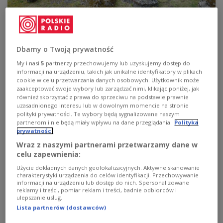
West Coast of Scotland, Barony Castle Map, Peebleshire
Wikipedia CC
Dbamy o Twoją prywatność
BY-SA 3.0
My i nasi
5
partnerzy przechowujemy lub uzyskujemy dostęp do
Mapę tę zbudował
Jan Tomasik
, były żołnierz 1
informacji na urządzeniu, takich jak unikalne identyfikatory w plikach
cookie w celu przetwarzania danych osobowych. Użytkownik może
Dywizji Pancernej – właściciel Barony Castle – w
zaakceptować swoje wybory lub zarządzać nimi, klikając poniżej, jak
latach 1974–1976. Jest to największa na świecie
również skorzystać z prawa do sprzeciwu na podstawie prawnie
uzasadnionego interesu lub w dowolnym momencie na stronie
mapa plastyczna; została ona wpisana na Szkocką
polityki prywatności. Te wybory będą sygnalizowane naszym
Listę Zabytków jako zabytek kategorii B[1].
partnerom i nie będą miały wpływu na dane przeglądania.
Polityka
prywatności
Wraz z naszymi partnerami przetwarzamy dane w
Choć mapa, którą dziś widzimy, została zbudowana
celu zapewnienia:
w 1975 roku, to jej historia sięga czasów II wojny
Użycie dokładnych danych geolokalizacyjnych. Aktywne skanowanie
światowej. W maju 1940 roku zamek Blackbarony
charakterystyki urządzenia do celów identyfikacji. Przechowywanie
informacji na urządzeniu lub dostęp do nich. Spersonalizowane
został przekazany jednostkom Polskich Sił
reklamy i treści, pomiar reklam i treści, badnie odbiorców i
ulepszanie usług.
Zbrojnych stacjonujących w Szkocji. Ulokował się
Lista partnerów (dostawców)
tu sztab brygady. W latach 1940–1946 miała tu