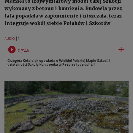
Maczka to trójwymiarowy model całej Szkocji
wykonany z betonu i kamienia. Budowla przez
lata popadała w zapomnienie i niszczała, teraz
integruje wokół siebie Polaków i Szkotów
1
AUDIO


07'46
Grzegorz Kościelak opowiada o Wielkiej Polskiej Mapie Szkocji i
działalności Szkoły Koniczynka w Peebles [posłuchaj]