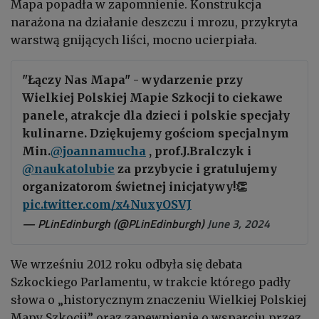
Mapa popadła w zapomnienie. Konstrukcja
narażona na działanie deszczu i mrozu, przykryta
warstwą gnijących liści, mocno ucierpiała.
"Łączy Nas Mapa" - wydarzenie przy
Wielkiej Polskiej Mapie Szkocji to ciekawe
panele, atrakcje dla dzieci i polskie specjały
kulinarne. Dziękujemy gościom specjalnym
Min.
@joannamucha
, prof.J.Bralczyk i
@naukatolubie
za przybycie i gratulujemy
organizatorom świetnej inicjatywy!👏
pic.twitter.com/x4NuxyOSVJ
— PLinEdinburgh (@PLinEdinburgh)
June 3, 2024
We wrześniu 2012 roku odbyła się debata
Szkockiego Parlamentu, w trakcie którego padły
słowa o „historycznym znaczeniu Wielkiej Polskiej
Mapy Szkocji” oraz zapewnienie o wsparciu przez