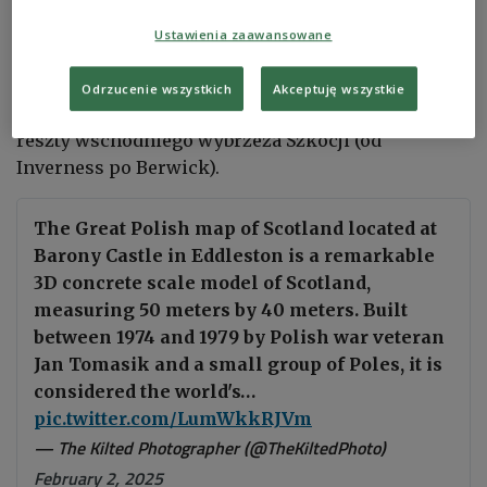
również swą siedzibę Wyższa Szkoła Wojenna.
Polskie wojsko samodzielnie zabezpieczało
Ustawienia zaawansowane
odcinek wschodniego brzegu Szkocji pomiędzy
miastami Montrose i Burntisland. Równocześnie
Odrzucenie wszystkich
Akceptuję wszystkie
wspomagało jednostki brytyjskie w ochronie
reszty wschodniego wybrzeża Szkocji (od
Inverness po Berwick).
The Great Polish map of Scotland located at
Barony Castle in Eddleston is a remarkable
3D concrete scale model of Scotland,
measuring 50 meters by 40 meters. Built
between 1974 and 1979 by Polish war veteran
Jan Tomasik and a small group of Poles, it is
considered the world's…
pic.twitter.com/LumWkkRJVm
— The Kilted Photographer (@TheKiltedPhoto)
February 2, 2025