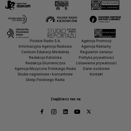
Polskie Radio S.A.
Agencja Promocji
Informacyjna Agencja Radiowa
Agencja Reklamy
Centrum Edukacji Medialnej
Regulamin serwisu
Redakcja Katolicka
Polityka prywatności
Redakcja Ekumeniczna
Ustawienia prywatności
Agencja Muzyczna Polskiego Radia
Dane osobowe
Studia nagraniowe i koncertowe
Kontakt
Sklep Polskiego Radia
Znajdziesz nas na