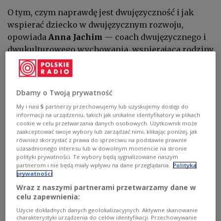
O tym, czym naprawdę jest dwujęzyczność i jak
wspierać dziecko w dwujęzycznym rozwoju,
opowiada
Anna Jachim
— coach dwujęzycznego i
dwukulturowego wychowania, wspierająca rodziny
mieszkające na emigracji.
Dbamy o Twoją prywatność
My i nasi
5
partnerzy przechowujemy lub uzyskujemy dostęp do
informacji na urządzeniu, takich jak unikalne identyfikatory w plikach
cookie w celu przetwarzania danych osobowych. Użytkownik może
zaakceptować swoje wybory lub zarządzać nimi, klikając poniżej, jak
również skorzystać z prawa do sprzeciwu na podstawie prawnie
uzasadnionego interesu lub w dowolnym momencie na stronie
polityki prywatności. Te wybory będą sygnalizowane naszym
partnerom i nie będą miały wpływu na dane przeglądania.
Polityka
prywatności
Wraz z naszymi partnerami przetwarzamy dane w
celu zapewnienia:
Użycie dokładnych danych geolokalizacyjnych. Aktywne skanowanie
charakterystyki urządzenia do celów identyfikacji. Przechowywanie