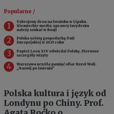
Popularne /
Uzbrojony dron na lotnisku w Lipsku.
1
Niemieckie media: sprawcy incydentu
należy szukać w Rosji
2
Polska szóstą gospodarką Unii
Europejskiej w 2025 roku
3
Papież Leon XIV odwiedzi Polskę. Pierwsze
szczegóły wizyty
4
Warszawa uczciła pamięć ofiar Rzezi Woli.
„Nazwij po imieniu”
Polska kultura i język od
Londynu po Chiny. Prof.
Agata Roćko o