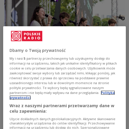
Dbamy o Twoją prywatność
My i nasi
5
partnerzy przechowujemy lub uzyskujemy dostęp do
informacji na urządzeniu, takich jak unikalne identyfikatory w plikach
zdjęcie ilustracyjne
fot. SI
cookie w celu przetwarzania danych osobowych. Użytkownik może
zaakceptować swoje wybory lub zarządzać nimi, klikając poniżej, jak
również skorzystać z prawa do sprzeciwu na podstawie prawnie
Projekt realizowany festiwalu jest przez
uzasadnionego interesu lub w dowolnym momencie na stronie
Stowarzyszenie Polskiej Młodzieży w Australii,
polityki prywatności. Te wybory będą sygnalizowane naszym
które działa od około roku i koncentruje się na
partnerom i nie będą miały wpływu na dane przeglądania.
Polityka
prywatności
wspieraniu młodzieży oraz budowaniu aktywnej
Wraz z naszymi partnerami przetwarzamy dane w
społeczności polonijnej. Jak podkreśla Dorota
celu zapewnienia:
Biliniewicz, inicjatywa ma przede wszystkim
Użycie dokładnych danych geolokalizacyjnych. Aktywne skanowanie
zachęcać młodych ludzi do aktywności i rozwijania
charakterystyki urządzenia do celów identyfikacji. Przechowywanie
informacji na urządzeniu lub dostęp do nich. Spersonalizowane