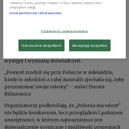
swoich pasji.
reklamy i treści, pomiar reklam i treści, badnie odbiorców i
ulepszanie usług.
Lista partnerów (dostawców)
Pomysł na festiwal narodził się podczas spotkań
młodzieży polonijnej w Adelajdzie, gdzie
Ustawienia zaawansowane
prezentowano talenty z różnych części Australii.
Organizatorzy zauważyli wtedy potrzebę
Odrzucenie wszystkich
Akceptuję wszystkie
stworzenia ogólnokrajowej platformy, która
pozwoliłaby młodym artystom na regularne
występy i wymianę doświadczeń.
„Pomysł zrodził się przy Polarcie w Adelaidzie,
kiedy to młodzież z całej Australii zjechała się, żeby
prezentować swoje talenty.” – mówi Dorota
Biliniewicz
Organizatorzy podkreślają, że „Polonia ma talent”
nie będzie konkursem, lecz przeglądem i pokazem
umiejętności, w którym najważniejsze jest
doświadczenie sceniczne i możliwość prezentacji