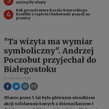
3
szczegóły wizyty
Rok prezydentury Karola Nawrockiego.
4
Konflikt z rządem i budowanie pozycji na
prawicy
"Ta wizyta ma wymiar
symboliczny". Andrzej
Poczobut przyjechał do
Białegostoku
10.06.2026 18:00
Miasto przez 5 lat było głównym ośrodkiem
akcji solidarnościowych z dziennikarzem i