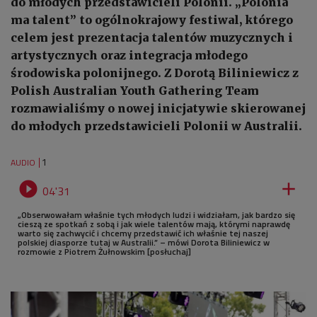
do młodych przedstawicieli Polonii. „Polonia
ma talent” to ogólnokrajowy festiwal, którego
celem jest prezentacja talentów muzycznych i
artystycznych oraz integracja młodego
środowiska polonijnego. Z Dorotą Biliniewicz z
Polish Australian Youth Gathering Team
rozmawialiśmy o nowej inicjatywie skierowanej
do młodych przedstawicieli Polonii w Australii.
1
AUDIO


04'31
„Obserwowałam właśnie tych młodych ludzi i widziałam, jak bardzo się
cieszą ze spotkań z sobą i jak wiele talentów mają, którymi naprawdę
warto się zachwycić i chcemy przedstawić ich właśnie tej naszej
polskiej diasporze tutaj w Australii.” – mówi Dorota Biliniewicz w
rozmowie z Piotrem Żułnowskim [posłuchaj]