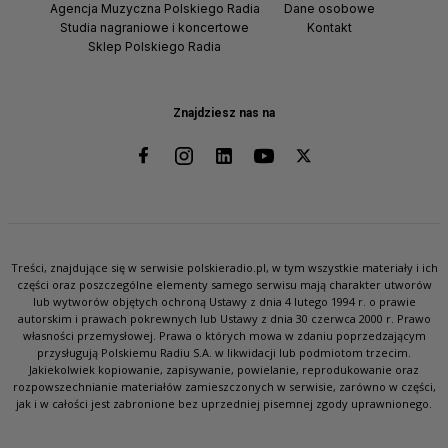
Agencja Muzyczna Polskiego Radia
Dane osobowe
Studia nagraniowe i koncertowe
Kontakt
Sklep Polskiego Radia
Znajdziesz nas na
Treści, znajdujące się w serwisie polskieradio.pl, w tym wszystkie materiały i ich
części oraz poszczególne elementy samego serwisu mają charakter utworów
lub wytworów objętych ochroną Ustawy z dnia 4 lutego 1994 r. o prawie
autorskim i prawach pokrewnych lub Ustawy z dnia 30 czerwca 2000 r. Prawo
własności przemysłowej. Prawa o których mowa w zdaniu poprzedzającym
przysługują Polskiemu Radiu S.A. w likwidacji lub podmiotom trzecim.
Jakiekolwiek kopiowanie, zapisywanie, powielanie, reprodukowanie oraz
rozpowszechnianie materiałów zamieszczonych w serwisie, zarówno w części,
jak i w całości jest zabronione bez uprzedniej pisemnej zgody uprawnionego.