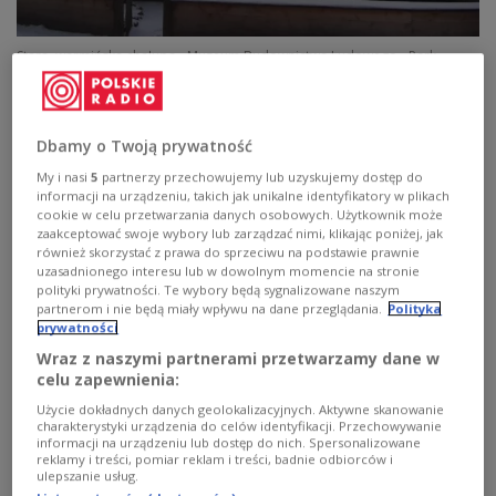
Stara, warmińska chałupa
Muzeum Budownictwa Ludowego - Park
Etnograficzny w Olsztynku
Już po południu w ostatnim dniu starego roku
młodzi ludzie wchodzili na wieżę kościoła, by
Dbamy o Twoją prywatność
poruszyć dzwon. Linę, którą zazwyczaj poruszano
My i nasi
5
partnerzy przechowujemy lub uzyskujemy dostęp do
informacji na urządzeniu, takich jak unikalne identyfikatory w plikach
dzwon, wciągali na górę i sercem dzwonu ocierali o
cookie w celu przetwarzania danych osobowych. Użytkownik może
czaszę, co wydawało huczący nieprzerwanie
zaakceptować swoje wybory lub zarządzać nimi, klikając poniżej, jak
również skorzystać z prawa do sprzeciwu na podstawie prawnie
odgłos. Czynność tę nazywano bajerowaniem.
uzasadnionego interesu lub w dowolnym momencie na stronie
Podobnie w ruch wprawiano dzwon przed świętami
polityki prywatności. Te wybory będą sygnalizowane naszym
Zmartwychwstania Pańskiego.
partnerom i nie będą miały wpływu na dane przeglądania.
Polityka
prywatności
Wraz z naszymi partnerami przetwarzamy dane w
Gospodynie zabierały się do przygotowywania
celu zapewnienia:
nowolatków z mąki i odrobiny wina, poświęconego
Użycie dokładnych danych geolokalizacyjnych. Aktywne skanowanie
charakterystyki urządzenia do celów identyfikacji. Przechowywanie
27 grudnia w dniu św. Jana w kościele. Ciastka
informacji na urządzeniu lub dostęp do nich. Spersonalizowane
miały kształty: Trzech Króli, serc, gwiazd, koni,
reklamy i treści, pomiar reklam i treści, badnie odbiorców i
ulepszanie usług.
krów, owiec, kur, gęsi, kłosów czy drzew.