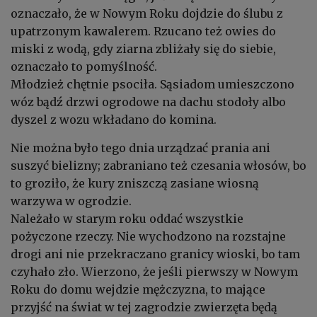
oznaczało, że w Nowym Roku dojdzie do ślubu z
upatrzonym kawalerem. Rzucano też owies do
miski z wodą, gdy ziarna zbliżały się do siebie,
oznaczało to pomyślność.
Młodzież chętnie psociła. Sąsiadom umieszczono
wóz bądź drzwi ogrodowe na dachu stodoły albo
dyszel z wozu wkładano do komina.
Nie można było tego dnia urządzać prania ani
suszyć bielizny; zabraniano też czesania włosów, bo
to groziło, że kury zniszczą zasiane wiosną
warzywa w ogrodzie.
Należało w starym roku oddać wszystkie
pożyczone rzeczy. Nie wychodzono na rozstajne
drogi ani nie przekraczano granicy wioski, bo tam
czyhało zło. Wierzono, że jeśli pierwszy w Nowym
Roku do domu wejdzie mężczyzna, to mające
przyjść na świat w tej zagrodzie zwierzęta będą