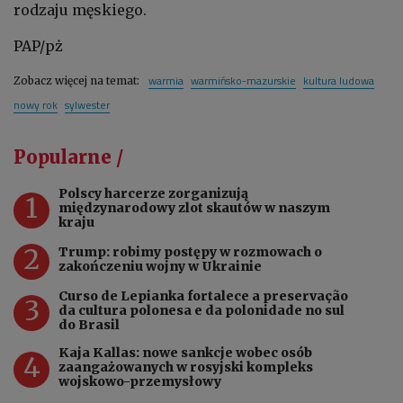
rodzaju męskiego.
PAP/pż
warmia
warmińsko-mazurskie
kultura ludowa
Zobacz więcej na temat:
nowy rok
sylwester
Popularne /
Polscy harcerze zorganizują
1
międzynarodowy zlot skautów w naszym
kraju
2
Trump: robimy postępy w rozmowach o
zakończeniu wojny w Ukrainie
Curso de Lepianka fortalece a preservação
3
da cultura polonesa e da polonidade no sul
do Brasil
Kaja Kallas: nowe sankcje wobec osób
4
zaangażowanych w rosyjski kompleks
wojskowo-przemysłowy