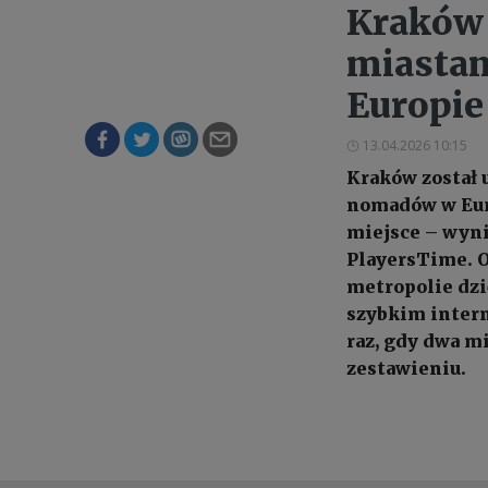
Kraków 
miastam
Europie
13.04.2026 10:15
Kraków został 
nomadów w Euro
miejsce – wyn
PlayersTime. O
metropolie dzi
szybkim inter
raz, gdy dwa mi
zestawieniu.