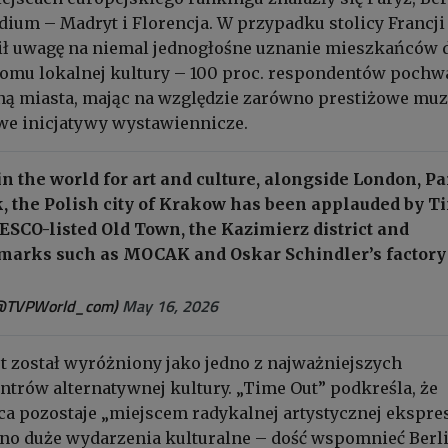
odium – Madryt i Florencja. W przypadku stolicy Francji
ł uwagę na niemal jednogłośne uznanie mieszkańców 
omu lokalnej kultury – 100 proc. respondentów pochwa
zną miasta, mając na względzie zarówno prestiżowe muz
nowe inicjatywy wystawiennicze.
n the world for art and culture, alongside London, Pa
, the Polish city of Krakow has been applauded by T
NESCO-listed Old Town, the Kazimierz district and
dmarks such as MOCAK and Oskar Schindler’s factory
@TVPWorld_com)
May 16, 2026
t został wyróżniony jako jedno z najważniejszych
ntrów alternatywnej kultury. „Time Out” podkreśla, że
ca pozostaje „miejscem radykalnej artystycznej ekspresj
ówno duże wydarzenia kulturalne – dość wspomnieć Berli