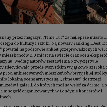
znany przez magazyn „Time Out” za najlepsze miasto 
stępu do kultury i sztuki. Najnowszy ranking „Best Cit
26” powstał na podstawie ankiet przeprowadzonych wśr
y mieszkańców 150 miast na świecie oraz ocen ekspert
azynu. Według autorów zestawienia o zwycięstwie
licy zdecydowała przede wszystkim wyjątkowo szeroka o
99 proc. ankietowanych mieszkańców brytyjskiej stolic
iło lokalną scenę artystyczną. „Time Out” dostrzegł
muzeów i galerii, do których można wejść za darmo, a 
na mnogość organizowanych w Londynie koncertów i
alnych.
ejscach europejskiego rankingu znalazły się Paryż, Ber