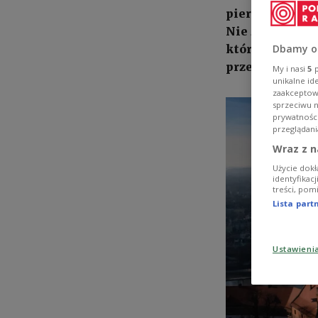
pierwszeństwa z
Nie zabrakło po
który docenion
Dbamy o
przestrzeni tw
My i nasi
5
p
unikalne id
zaakceptowa
sprzeciwu 
prywatnośc
przeglądani
Wraz z n
Użycie dokł
identyfikac
treści, pom
Lista par
Ustawieni