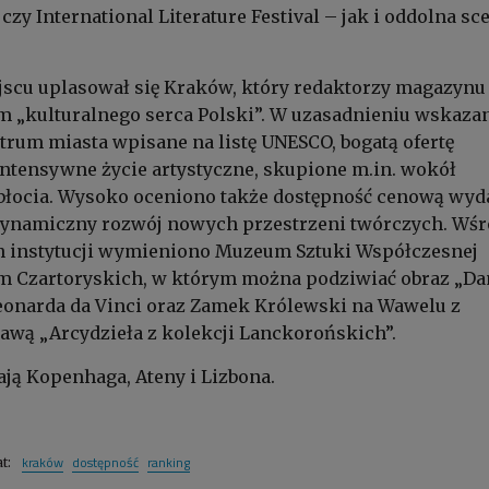
czy International Literature Festival – jak i oddolna sc
jscu uplasował się Kraków, który redaktorzy magazynu
m „kulturalnego serca Polski”. W uzasadnieniu wskaza
trum miasta wpisane na listę UNESCO, bogatą ofertę
ntensywne życie artystyczne, skupione m.in. wokół
abłocia. Wysoko oceniono także dostępność cenową wyd
 dynamiczny rozwój nowych przestrzeni twórczych. Wś
h instytucji wymieniono Muzeum Sztuki Współczesnej
Czartoryskich, w którym można podziwiać obraz „Da
eonarda da Vinci oraz Zamek Królewski na Wawelu z
wą „Arcydzieła z kolekcji Lanckorońskich”.
ją Kopenhaga, Ateny i Lizbona.
kraków
dostępność
ranking
at: