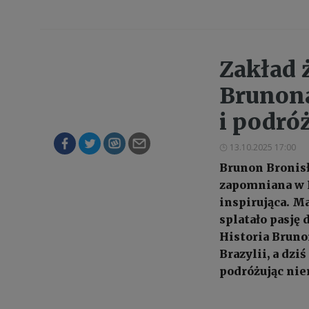
Zakład ż
Brunona
i podró
13.10.2025 17:00
Brunon Bronisł
zapomniana w P
inspirująca. Ma
splatało pasję
Historia Bruno
Brazylii, a dzi
podróżując niem