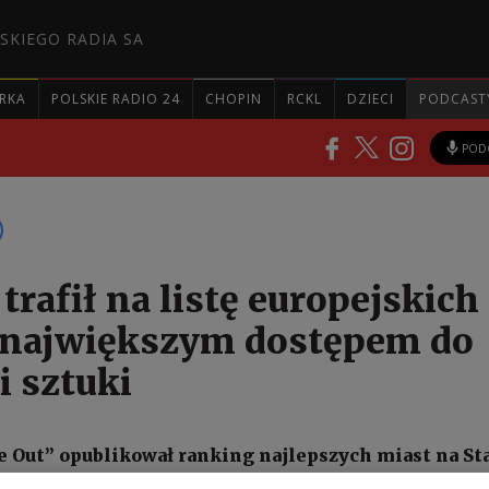
SKIEGO RADIA SA
RKA
POLSKIE RADIO 24
CHOPIN
RCKL
DZIECI
PODCAST
POD
trafił na listę europejskich
 największym dostępem do
i sztuki
 Out” opublikował ranking najlepszych miast na S
od względem artystyczno-kulturalnych zasobów. Pa