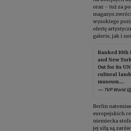
oraz – tuż za p
magazyn zwróci
wysokiego pozi
ofertę artystyc
galerie, jak i 
Ranked 10th i
and New York
Out for its U
cultural lan
museum.…
— TVP World (
Berlin natomias
europejskich ce
niemiecka stoli
jej siłą są zar