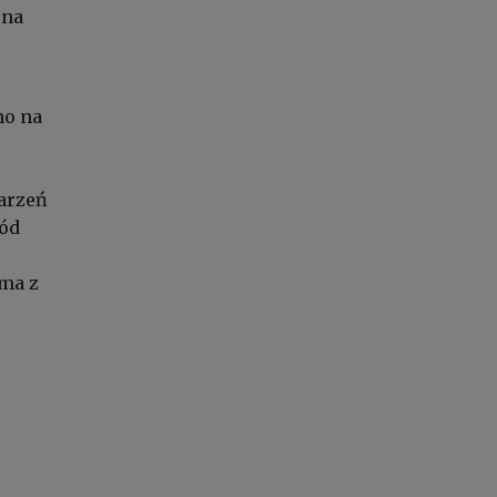
ena
no na
arzeń
ród
ma z