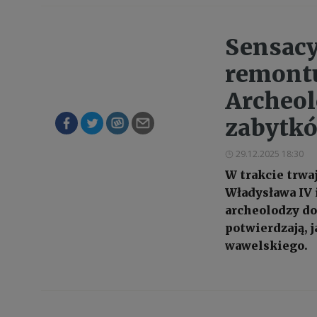
Sensacy
remont
Archeol
zabytk
29.12.2025 18:30
W trakcie trwa
Władysława IV
archeolodzy do
potwierdzają, j
wawelskiego.