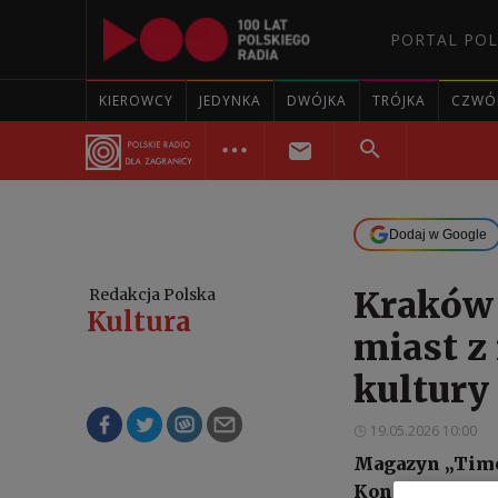
PORTAL POL
KIEROWCY
JEDYNKA
DWÓJKA
TRÓJKA
CZWÓ
Dodaj w Google
Kraków 
Redakcja Polska
Kultura
miast z
kultury 
19.05.2026 10:00
Magazyn „Time
Kontynencie p