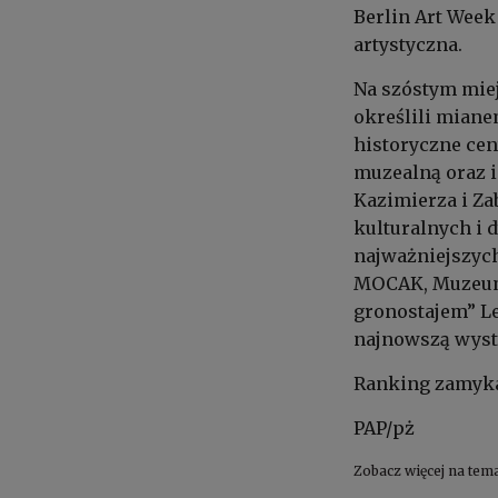
Berlin Art Week 
artystyczna.
Na szóstym mie
określili miane
historyczne cen
muzealną oraz i
Kazimierza i Z
kulturalnych i
najważniejszyc
MOCAK, Muzeum 
gronostajem” L
najnowszą wysta
Ranking zamyka
PAP/pż
Zobacz więcej na tem