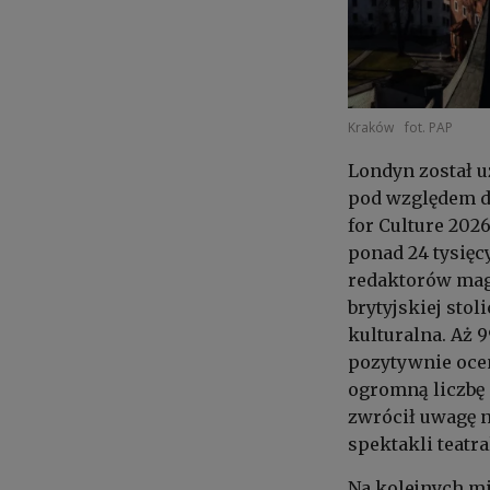
Kraków
fot. PAP
Londyn został u
pod względem do
for Culture 20
ponad 24 tysięc
redaktorów mag
brytyjskiej sto
kulturalna. Aż 
pozytywnie ocen
ogromną liczbę 
zwrócił uwagę 
spektakli teatr
Na kolejnych mi