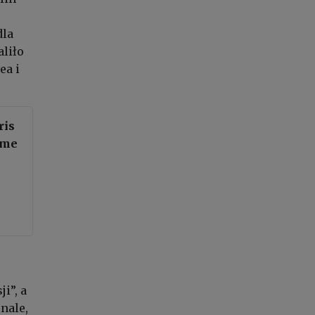
dla
liło
ea i
ris
ime
i”, a
nale,