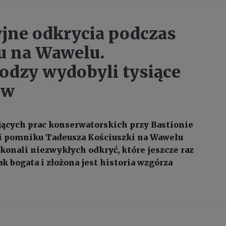
jne odkrycia podczas
u na Wawelu.
odzy wydobyli tysiące
ów
jących prac konserwatorskich przy Bastionie
 i pomniku Tadeusza Kościuszki na Wawelu
konali niezwykłych odkryć, które jeszcze raz
ak bogata i złożona jest historia wzgórza