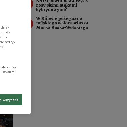
3
NATO powinno walczyć z
erlin.
rosyjskimi atakami
hybrydowymi?
ków,
W Kijowie pożegnano
owych
4
polskiego wolontariusza
Marka Ruska-Wolskiego
ch jak
ik może
wa do
e polityki
ane
ia do celów
 reklamy i
ę wszystkie