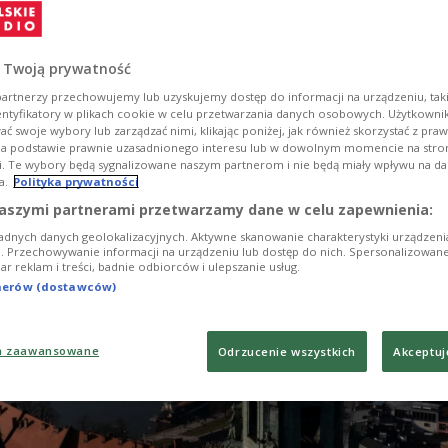
dobył Londyn, a tuż za nim uplasowały się Paryż i B
lskiego akcentu – do pierwszej dziesiątki trafił Kra
o za bogatą ofertę muzealną i dynamiczny rozwój n
 Twoją prywatność
órczych.
artnerzy przechowujemy lub uzyskujemy dostęp do informacji na urządzeniu, taki
entyfikatory w plikach cookie w celu przetwarzania danych osobowych. Użytkown
ć swoje wybory lub zarządzać nimi, klikając poniżej, jak również skorzystać z pra
na podstawie prawnie uzasadnionego interesu lub w dowolnym momencie na stroni
i. Te wybory będą sygnalizowane naszym partnerom i nie będą miały wpływu na d
a.
Polityka prywatności
aszymi partnerami przetwarzamy dane w celu zapewnienia:
adnych danych geolokalizacyjnych. Aktywne skanowanie charakterystyki urządzen
ji. Przechowywanie informacji na urządzeniu lub dostęp do nich. Spersonalizowane
iar reklam i treści, badnie odbiorców i ulepszanie usług.
tnerów (dostawców)
a zaawansowane
Odrzucenie wszystkich
Akceptuj