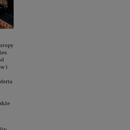
Europy
ies
ód
ów i
ferta
y
także
lin