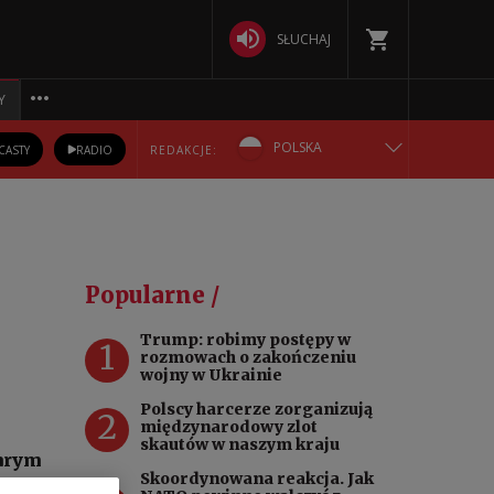
SŁUCHAJ
Y
POLSKA
CASTY
RADIO
REDAKCJE:
ENGLISH
БЕЛАРУСКАЯ
Popularne /
DEUTSCH
Trump: robimy postępy w
1
rozmowach o zakończeniu
РУССКИЙ
wojny w Ukrainie
Polscy harcerze zorganizują
2
УКРАЇНСЬКА
międzynarodowy zlot
skautów w naszym kraju
tarym
Skoordynowana reakcja. Jak
lmę