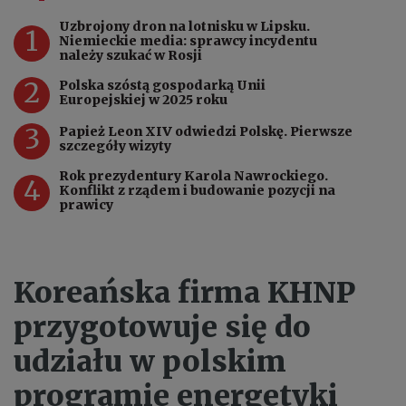
Uzbrojony dron na lotnisku w Lipsku.
1
Niemieckie media: sprawcy incydentu
należy szukać w Rosji
2
Polska szóstą gospodarką Unii
Europejskiej w 2025 roku
3
Papież Leon XIV odwiedzi Polskę. Pierwsze
szczegóły wizyty
Rok prezydentury Karola Nawrockiego.
4
Konflikt z rządem i budowanie pozycji na
prawicy
Koreańska firma KHNP
przygotowuje się do
udziału w polskim
programie energetyki