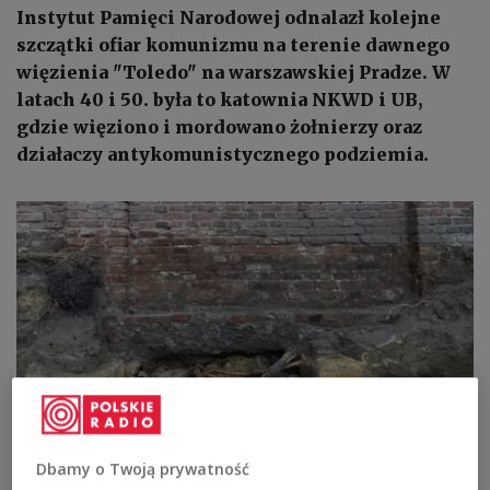
Instytut Pamięci Narodowej odnalazł kolejne
szczątki ofiar komunizmu na terenie dawnego
więzienia "Toledo" na warszawskiej Pradze. W
latach 40 i 50. była to katownia NKWD i UB,
gdzie więziono i mordowano żołnierzy oraz
działaczy antykomunistycznego podziemia.
Dbamy o Twoją prywatność
Odnalezione na terenie Toledo szczątki
Fot.: Biuro Poszukiwań i