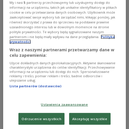
Identyfikacji IPN
My i nasi
5
partnerzy przechowujemy lub uzyskujemy dostęp do
informacji na urządzeniu, takich jak unikalne identyfikatory w plikach
To kolejny etap prac IPN w tym miejscu, dotąd
cookie w celu przetwarzania danych osobowych. Użytkownik może
zaakceptować swoje wybory lub zarządzać nimi, klikając poniżej, jak
odnaleziono szczątki 19 osób. Jak powiedział
również skorzystać z prawa do sprzeciwu na podstawie prawnie
Polskiemu Radiu kierujący pracami, wiceszef
uzasadnionego interesu lub w dowolnym momencie na stronie
polityki prywatności. Te wybory będą sygnalizowane naszym
Instytutu profesor Krzysztof Szwagrzyk, liczba
partnerom i nie będą miały wpływu na dane przeglądania.
Polityka
odnalezionych już się zwiększyła.
prywatności
Wraz z naszymi partnerami przetwarzamy dane w
celu zapewnienia:
- Już w tej chwili mamy szczątki co najmniej
Użycie dokładnych danych geolokalizacyjnych. Aktywne skanowanie
jednego człowieka i obok zarysy kilku jam
charakterystyki urządzenia do celów identyfikacji. Przechowywanie
informacji na urządzeniu lub dostęp do nich. Spersonalizowane
grobowych. Sądzę, że natrafiliśmy na początek
reklamy i treści, pomiar reklam i treści, badnie odbiorców i
pewnej sekwencji więziennych pochówków. Do
ulepszanie usług.
Lista partnerów (dostawców)
końca tygodnia, kiedy mamy tutaj zaplanowane
działania, będziemy cały ten obszar, być może duży
obszar, badali i ten etap z pewnością nie będzie
Ustawienia zaawansowane
ostatni - poinformował wiceprezes IPN.
Odrzucenie wszystkich
Akceptuję wszystkie
Biuro Poszukiwań i Identyfikacji IPN podało na
Twitterze, że wstępna ocena antropologiczna