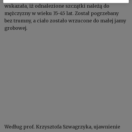
wskazała, iż odnalezione szczątki należą do
mężczyzny w wieku 35-45 lat. Został pogrzebany
bez trumny, a ciało zostało wrzucone do małej jamy
grobowej.
Według prof. Krzysztofa Szwagrzyka, ujawnienie