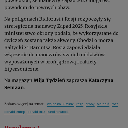
powiedział, że manewry Zapad 2025 mogą być
powodem do pewnych obaw.
Na poligonach Białorusi i Rosji rozpoczęły się
strategiczne manewry Zapad 2025. Rosyjskie
ministerstwo obrony podało, że wykorzystane do
ćwiczeń zostaną także akweny. Chodzi o morza
Bałtyckie i Barentsa. Rosja zapowiedziała
włączenie do manewrów swoich oddziałów
wyposażonych w broń jądrową i rakiety
hipersoniczne.
Na magazyn
Mija Tydzień
zaprasza
Katarzyna
Semaan
.
wojna na ukrainie
rosja
drony
białoruś
msz
Zobacz więcej na temat:
donald trump
donald tusk
karol nawrocki