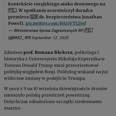
kontekście rosyjskiego ataku dronowego na
🇵🇱. W spotkaniu uczestniczył doradca
premiera 🇬🇧 ds. bezpieczeństwa Jonathan
Powell.
pic.twitter.com/J6GcVTLDof
— Ministerstwo Spraw Zagranicznych RP 🇵🇱
(@MSZ_RP)
September 12, 2025
Zdaniem
prof.
Romana Bäckera
, politologa i
historyka z Uniwersytetu Mikołaja Kopernika w
Toruniu Donald Trump musi przeorientować
politykę względem Rosji. Politolog wskazał na już
widoczne zmiany w podejściu Trumpa.
W nocy z 9 na 10 września dziewiętnaście dronów
naruszyło polską przestrzeń powietrzną.
Dotychczas odnaleziono szczątki siedemnastu
maszyn.