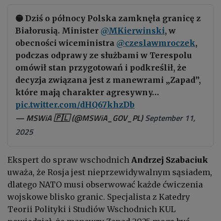
🟡 Dziś o północy Polska zamknęła granicę z
Białorusią. Minister
@MKierwinski
, w
obecności wiceministra
@czeslawmroczek
,
podczas odprawy ze służbami w Terespolu
omówił stan przygotowań i podkreślił, że
decyzja związana jest z manewrami „Zapad”,
które mają charakter agresywny…
pic.twitter.com/dHQ67khzDb
— MSWiA 🇵🇱 (@MSWiA_GOV_PL)
September 11,
2025
Ekspert do spraw wschodnich
Andrzej Szabaciuk
uważa, że Rosja jest nieprzewidywalnym sąsiadem,
dlatego NATO musi obserwować każde ćwiczenia
wojskowe blisko granic. Specjalista z Katedry
Teorii Polityki i Studiów Wschodnich KUL