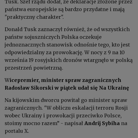
Tusk. Szef rządu dodał, że deklaracje złożone przez
państwa europejskie są bardzo przydatne i mają
"praktyczny charakter".
Donald Tusk zaznaczył również, że od wszystkich
państw sojuszniczych Polska oczekuje
jednoznacznych stanowisk odnośnie tego, kto jest
odpowiedzialny za prowokację. W nocy z 9 na 10
września 19 rosyjskich dronów wtargnęło w polską
przestrzeń powietrzną.
W
icepremier, minister spraw zagranicznych
Radosław Sikorski w piątek udał się Na Ukrainę
Na kijowskim dworcu powitał go minister spraw
zagranicznych. "W obliczu eskalacji terroru Rosji
wobec Ukrainy i prowokacji przeciwko Polsce,
stoimy mocno razem” - napisał
Andrij Sybiha
na
portalu X.