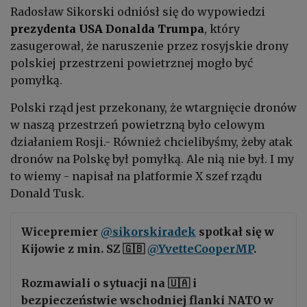
Radosław Sikorski odniósł się do wypowiedzi
prezydenta USA
Donalda Trumpa
, który
zasugerował, że naruszenie przez rosyjskie drony
polskiej przestrzeni powietrznej mogło być
pomyłką.
Polski rząd jest przekonany, że wtargnięcie dronów
w naszą przestrzeń powietrzną było celowym
działaniem Rosji.- Również chcielibyśmy, żeby atak
dronów na Polskę był pomyłką. Ale nią nie był. I my
to wiemy - napisał na platformie X szef rządu
Donald Tusk.
Wicepremier
@sikorskiradek
spotkał się w
Kijowie z min. SZ 🇬🇧
@YvetteCooperMP
.
Rozmawiali o sytuacji na 🇺🇦 i
bezpieczeństwie wschodniej flanki NATO w