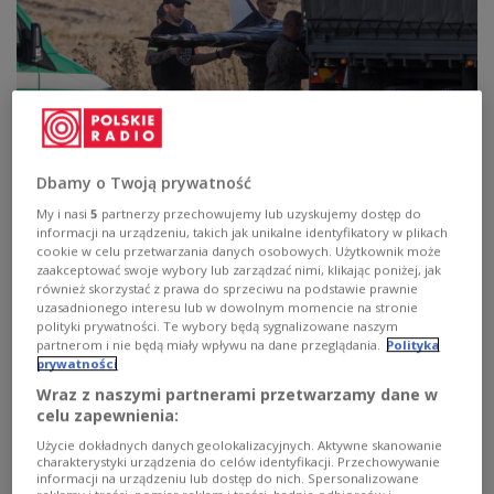
Dbamy o Twoją prywatność
My i nasi
5
partnerzy przechowujemy lub uzyskujemy dostęp do
informacji na urządzeniu, takich jak unikalne identyfikatory w plikach
Wohy - miejsce upadku rosyjskiego drona
Wojtek Jargiło/PAP
cookie w celu przetwarzania danych osobowych. Użytkownik może
zaakceptować swoje wybory lub zarządzać nimi, klikając poniżej, jak
Prezydent Karol Nawrocki zwołał w czwartek
również skorzystać z prawa do sprzeciwu na podstawie prawnie
Radę Bezpieczeństwa Narodowego po naruszeniu
uzasadnionego interesu lub w dowolnym momencie na stronie
polityki prywatności. Te wybory będą sygnalizowane naszym
polskiej przestrzeni powietrznej przez rosyjskie
partnerom i nie będą miały wpływu na dane przeglądania.
Polityka
drony
prywatności
Wraz z naszymi partnerami przetwarzamy dane w
celu zapewnienia:
W posiedzeniu brali udział między innymi
premier
Użycie dokładnych danych geolokalizacyjnych. Aktywne skanowanie
Donald Tusk
,
szef MON
Władysław Kosiniak-
charakterystyki urządzenia do celów identyfikacji. Przechowywanie
informacji na urządzeniu lub dostęp do nich. Spersonalizowane
Kamysz
,
szef MSWiA
Marcin Kierwiński
oraz