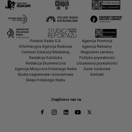
Polskie Radio S.A.
Agencja Promocji
Informacyjna Agencja Radiowa
Agencja Reklamy
Centrum Edukacji Medialnej
Regulamin serwisu
Redakcja Katolicka
Polityka prywatności
Redakcja Ekumeniczna
Ustawienia prywatności
Agencja Muzyczna Polskiego Radia
Dane osobowe
Studia nagraniowe i koncertowe
Kontakt
Sklep Polskiego Radia
Znajdziesz nas na