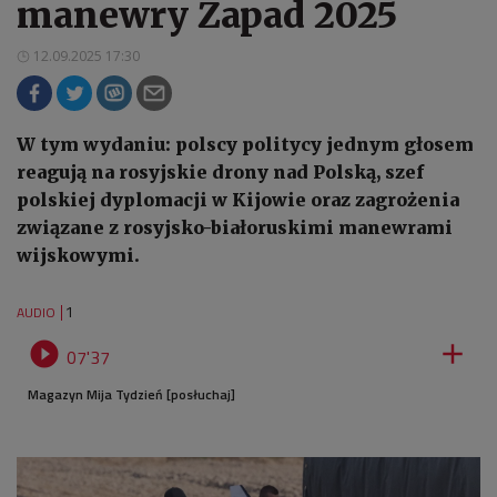
manewry Zapad 2025
12.09.2025 17:30
W tym wydaniu: polscy politycy jednym głosem
reagują na rosyjskie drony nad Polską, szef
polskiej dyplomacji w Kijowie oraz zagrożenia
związane z rosyjsko-białoruskimi manewrami
wijskowymi.
1
AUDIO


07'37
Magazyn Mija Tydzień [posłuchaj]