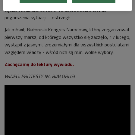
– by nie eskalowały one jeszcze bardziej. – Europa znów nie
będzie wiedziała, co robić. To doprowadzi znów do
pogorszenia sytuacji – ostrzegł.
Jak mówił, Białoruski Kongres Narodowy, który zorganizował
pierwszy marsz, od którego wszystko się zaczęło, 17 lutego,
wystąpił z jasnymi, zrozumiałymi dla wszystkich postulatami
względem władzy - wśród nich są m.in. wolne wybory.
Zachęcamy do lektury wywiadu.
WIDEO: PROTESTY NA BIAŁORUSI