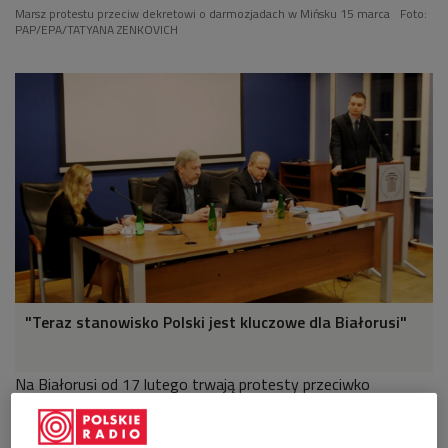
Marsz protestu przeciw dekretowi o darmozjadach w Mińsku 15 marca
Foto:
PAP/EPA/TATYANA ZENKOVICH
"Teraz stanowisko Polski jest kluczowe dla Białorusi"
Na Białorusi od 17 lutego trwają protesty przeciwko
prezydenckiemu dekretowi nr 3, który wprowadza podatek dla
osób, które nie przepracowały 183 dni w roku. Demonstrujący