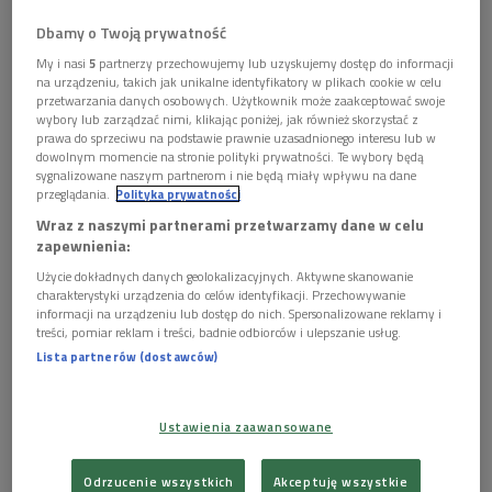
protestują przeciwko złej sytuacji ekonomicznej, żądają pracy,
Dbamy o Twoją prywatność
zmian i uczciwych wyborów.
My i nasi
5
partnerzy przechowujemy lub uzyskujemy dostęp do informacji
Andrej Sannikau, były wiceszef białoruskiej dyplomacji, były
na urządzeniu, takich jak unikalne identyfikatory w plikach cookie w celu
przetwarzania danych osobowych. Użytkownik może zaakceptować swoje
więzień polityczny, lider kampanii społecznej Europejska
wybory lub zarządzać nimi, klikając poniżej, jak również skorzystać z
Białoruś, powiedział, że Białoruski Kongres Narodowy,
prawa do sprzeciwu na podstawie prawnie uzasadnionego interesu lub w
dowolnym momencie na stronie polityki prywatności. Te wybory będą
reprezentujący białoruską opozycję demokratyczna, jest za
sygnalizowane naszym partnerom i nie będą miały wpływu na dane
scenariuszem pokojowego rozwiązania obecnej sytuacji. -
przeglądania.
Polityka prywatności
Kongres opozycji jest za skłonieniem władzy do rozmów i
Wraz z naszymi partnerami przetwarzamy dane w celu
zapewnienia:
prawdziwymi wyborami, z udziałem sił opozycyjnych, pod
międzynarodową kontrolą – podkreślił.
Użycie dokładnych danych geolokalizacyjnych. Aktywne skanowanie
charakterystyki urządzenia do celów identyfikacji. Przechowywanie
informacji na urządzeniu lub dostęp do nich. Spersonalizowane reklamy i
Niestety, jak zaznaczył, możliwe są również inne scenariusze,
treści, pomiar reklam i treści, badnie odbiorców i ulepszanie usług.
w tym wmieszanie się w konflikt Rosji czy wybuch społeczny
Lista partnerów (dostawców)
na Białorusi. Mogą one mieć miejsce w przypadku, jeśli władze
Białorusi nie zdecydują się na drogę pokojową i jeśli Zachód nie
zainspiruje do tego Białorusi.
Ustawienia zaawansowane
Andrej Sannikau apelował też, by ostro reagować na represje
Odrzucenie wszystkich
Akceptuję wszystkie