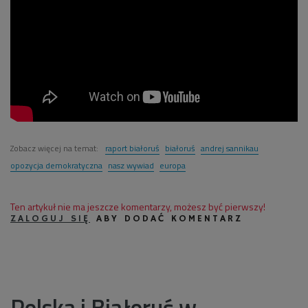
Zobacz więcej na temat:
raport białoruś
białoruś
andrej sannikau
opozycja demokratyczna
nasz wywiad
europa
Ten artykuł nie ma jeszcze komentarzy, możesz być pierwszy!
ZALOGUJ SIĘ
ABY DODAĆ KOMENTARZ
Polska i Białoruś w