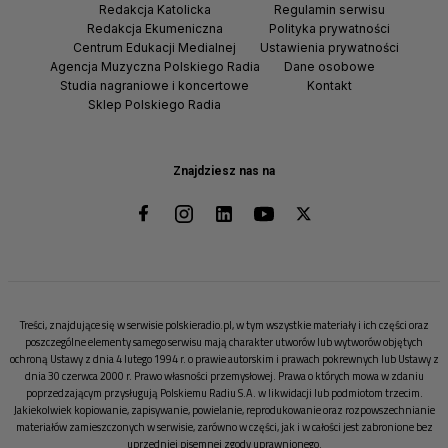
Redakcja Katolicka
Regulamin serwisu
Redakcja Ekumeniczna
Polityka prywatności
Centrum Edukacji Medialnej
Ustawienia prywatności
Agencja Muzyczna Polskiego Radia
Dane osobowe
Studia nagraniowe i koncertowe
Kontakt
Sklep Polskiego Radia
Znajdziesz nas na
Treści, znajdujące się w serwisie polskieradio.pl, w tym wszystkie materiały i ich części oraz
poszczególne elementy samego serwisu mają charakter utworów lub wytworów objętych
ochroną Ustawy z dnia 4 lutego 1994 r. o prawie autorskim i prawach pokrewnych lub Ustawy z
dnia 30 czerwca 2000 r. Prawo własności przemysłowej. Prawa o których mowa w zdaniu
poprzedzającym przysługują Polskiemu Radiu S.A. w likwidacji lub podmiotom trzecim.
Jakiekolwiek kopiowanie, zapisywanie, powielanie, reprodukowanie oraz rozpowszechnianie
materiałów zamieszczonych w serwisie, zarówno w części, jak i w całości jest zabronione bez
uprzedniej pisemnej zgody uprawnionego.