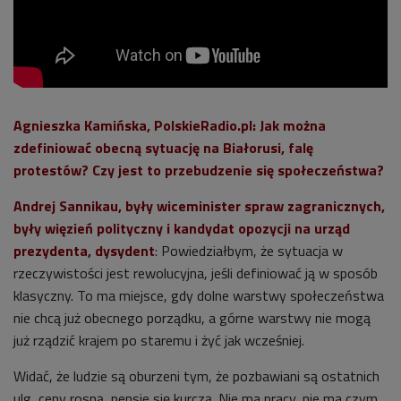
Agnieszka Kamińska, PolskieRadio.pl: Jak można
zdefiniować obecną sytuację na Białorusi, falę
protestów? Czy jest to przebudzenie się społeczeństwa?
Andrej Sannikau, były wiceminister spraw zagranicznych,
były więzień polityczny i kandydat opozycji na urząd
prezydenta, dysydent
: Powiedziałbym, że sytuacja w
rzeczywistości jest rewolucyjna, jeśli definiować ją w sposób
klasyczny. To ma miejsce, gdy dolne warstwy społeczeństwa
nie chcą już obecnego porządku, a górne warstwy nie mogą
już rządzić krajem po staremu i żyć jak wcześniej.
Widać, że ludzie są oburzeni tym, że pozbawiani są ostatnich
ulg, ceny rosną, pensje się kurczą. Nie ma pracy, nie ma czym