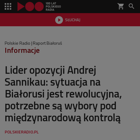
shopping_cart


SŁUCHAJ

Polskie Radio
Raport Białoruś
Informacje
Lider opozycji Andrej
Sannikau: sytuacja na
Białorusi jest rewolucyjna,
potrzebne są wybory pod
międzynarodową kontrolą