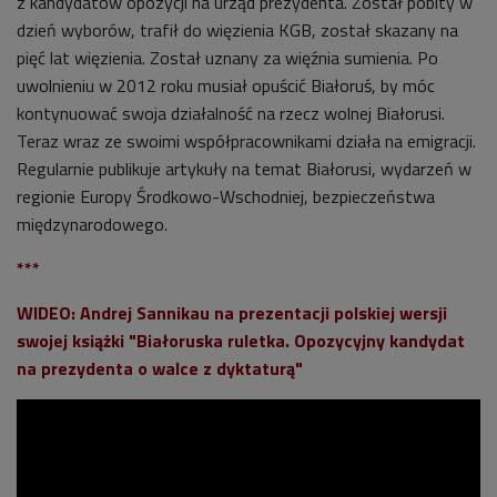
z kandydatów opozycji na urząd prezydenta. Został pobity w
dzień wyborów, trafił do więzienia KGB, został skazany na
pięć lat więzienia. Został uznany za więźnia sumienia. Po
uwolnieniu w 2012 roku musiał opuścić Białoruś, by móc
kontynuować swoja działalność na rzecz wolnej Białorusi.
Teraz wraz ze swoimi współpracownikami działa na emigracji.
Regularnie publikuje artykuły na temat Białorusi, wydarzeń w
regionie Europy Środkowo-Wschodniej, bezpieczeństwa
międzynarodowego.
***
WIDEO: Andrej Sannikau na prezentacji polskiej wersji
swojej książki "Białoruska ruletka. Opozycyjny kandydat
na prezydenta o walce z dyktaturą"