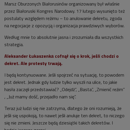
Marsz Oburzonych Białorusinów organizowany był właśnie
przez Białoruski Kongres Narodowy. 17 lutego wysunięto też
postulaty względem reżimu – to anulowanie dekretu, zgoda
na negocjacje z opozycją i organizacja prawdziwych wyborów.
Według mnie to absolutnie jasna i zrozumiała dla wszystkich
strategia.
Aleksander Łukaszenkа cofnął się o krok, jeśli chodzi o
dekret. Ale protesty trwają.
I będą kontynuowane. Jeśli spojrzeć na sytuację, to powodem
jest dekret. Jednak gdy ludzie tylko wyszli na ulice, to jakie
hasła zaczęli przedstawiać? „Odejdż”, „Basta”, „Zmienić reżim”
, „Już mamy dość, przejadło nam się”.
Teraz już ludzi się nie zatrzyma, dlatego że oni rozumieją, że
jeśli się uspokoją, to nawet jeśli anuluje ten dekret, to niczego
się nie zmieni. Jeszcze będą dziesiątki takich dekretów. I
będzie jeszcze gorzej.