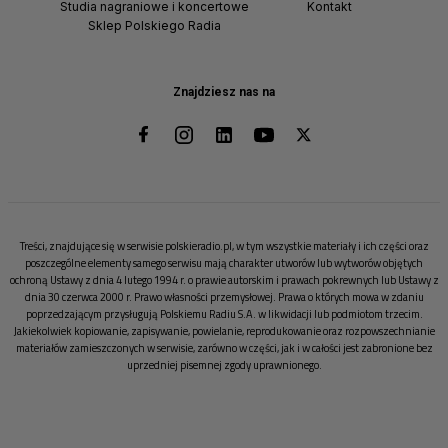
Studia nagraniowe i koncertowe
Kontakt
Sklep Polskiego Radia
Znajdziesz nas na
Treści, znajdujące się w serwisie polskieradio.pl, w tym wszystkie materiały i ich części oraz
poszczególne elementy samego serwisu mają charakter utworów lub wytworów objętych
ochroną Ustawy z dnia 4 lutego 1994 r. o prawie autorskim i prawach pokrewnych lub Ustawy z
dnia 30 czerwca 2000 r. Prawo własności przemysłowej. Prawa o których mowa w zdaniu
poprzedzającym przysługują Polskiemu Radiu S.A. w likwidacji lub podmiotom trzecim.
Jakiekolwiek kopiowanie, zapisywanie, powielanie, reprodukowanie oraz rozpowszechnianie
materiałów zamieszczonych w serwisie, zarówno w części, jak i w całości jest zabronione bez
uprzedniej pisemnej zgody uprawnionego.