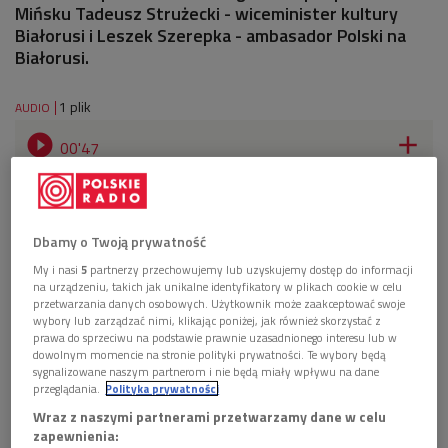
Mińsku Tadeusz Strużecki - wiceminister kultury
Białorusi i Leszek Szerepka - ambasador Polski na
Białorusi.
1 plik
AUDIO


00'47
Relacja Włodzimierza Paca z Mińska (IAR)
Dbamy o Twoją prywatność
My i nasi
5
partnerzy przechowujemy lub uzyskujemy dostęp do informacji
na urządzeniu, takich jak unikalne identyfikatory w plikach cookie w celu
przetwarzania danych osobowych. Użytkownik może zaakceptować swoje
wybory lub zarządzać nimi, klikając poniżej, jak również skorzystać z
prawa do sprzeciwu na podstawie prawnie uzasadnionego interesu lub w
dowolnym momencie na stronie polityki prywatności. Te wybory będą
sygnalizowane naszym partnerom i nie będą miały wpływu na dane
przeglądania.
Polityka prywatności
Wraz z naszymi partnerami przetwarzamy dane w celu
zapewnienia: