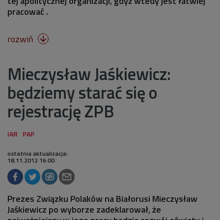
tej apolitycznej organizacji, gdyż wtedy jest łatwiej
pracować .
rozwiń

Mieczysław Jaśkiewicz:
będziemy starać się o
rejestrację ZPB
ostatnia aktualizacja:
18.11.2012 16:00
Prezes Związku Polaków na Białorusi Mieczysław
Jaśkiewicz po wyborze zadeklarował, że