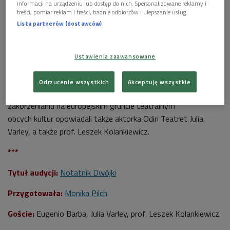
informacji na urządzeniu lub dostęp do nich. Spersonalizowane reklamy i
treści, pomiar reklam i treści, badnie odbiorców i ulepszanie usług.
Lista partnerów (dostawców)
Ustawienia zaawansowane
Eugenio Barba w 2015 roku
Foto: Orf3us/wikimedia/CC BY-SA 3.0
Odrzucenie wszystkich
Akceptuję wszystkie
O pracy zespołu, polskich tradycjach teatralnych i
zakorzenianiu na europejskim gruncie teatralnym
obcych kultur opowiadali także aktorka Odin Teatret Julia
Varley, a także prof. Leszek Kolankiewicz.
***
Tytuł audycji:
Notatnik Dwójki
Przygotowała:
Monika Pilch
Goście:
Eugenio Barba,
Julia Varley, prof. Leszek Kolankiewicz.