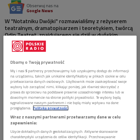
Obserwuj nas na
Google News
W "Notatniku Dwójki" rozmawialiśmy z reżyserem
teatralnym, dramatopisarzem i teoretykiem, twórcą
Odin Teatret, znajdującego się dziś w duńskim
Holsterbro.
1 plik
AUDIO
Dbamy o Twoją prywatność


28'34
My i nasi
5
partnerzy przechowujemy lub uzyskujemy dostęp do informacji
na urządzeniu, takich jak unikalne identyfikatory w plikach cookie w celu
Eugenio Barba. Włoski uczeń Grotowskiego
przetwarzania danych osobowych. Użytkownik może zaakceptować swoje
(Notatnik Dwójki)
wybory lub zarządzać nimi, klikając poniżej, jak również skorzystać z
prawa do sprzeciwu na podstawie prawnie uzasadnionego interesu lub w
dowolnym momencie na stronie polityki prywatności. Te wybory będą
sygnalizowane naszym partnerom i nie będą miały wpływu na dane
przeglądania.
Polityka prywatności
Wraz z naszymi partnerami przetwarzamy dane w celu
zapewnienia:
Użycie dokładnych danych geolokalizacyjnych. Aktywne skanowanie
charakterystyki urządzenia do celów identyfikacji. Przechowywanie