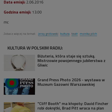
Data emisji:
2.06.2016
Godzina emisji:
13.00
mc
Zobacz więcej na temat:
jerzy grotowski
kultura
teatr
monika pilch
KULTURA W POLSKIM RADIU:
Biżuteria, która staje się sztuką.
Mistrzowie powojennego jubilerstwa z
Gliwic
Grand Press Photo 2026 - wystawa w
Muzeum Gazowni Warszawskiej
"Cliff Booth" ma kłopoty: David Fincher
robi dokrętki, Brad Pitt wraca na plan