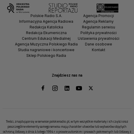
Polskie Radio S.A.
Agencja Promocji
Informacyjna Agencja Radiowa
Agencja Reklamy
Redakcja Katolicka
Regulamin serwisu
Redakcja Ekumeniczna
Polityka prywatności
Centrum Edukacji Medialnej
Ustawienia prywatności
Agencja Muzyczna Polskiego Radia
Dane osobowe
Studia nagraniowe i koncertowe
Kontakt
Sklep Polskiego Radia
Znajdziesz nas na
Treści, znajdujące się w serwisie polskieradio.pl, w tym wszystkie materiały i ich części oraz
poszczególne elementy samego serwisu mają charakter utworów lub wytworów objętych
ochroną Ustawy z dnia 4 lutego 1994 r. o prawie autorskim i prawach pokrewnych lub Ustawy z