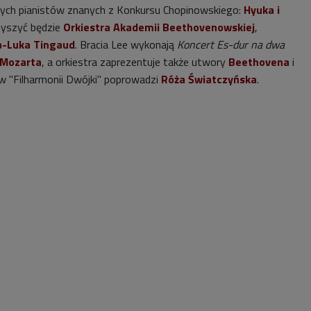
ych pianistów znanych z Konkursu Chopinowskiego:
Hyuka i
zyszyć będzie
Orkiestra Akademii Beethovenowskiej
,
a-Luka Tingaud
. Bracia Lee wykonają
Koncert Es-dur na dwa
 Mozarta
, a orkiestra zaprezentuje także utwory
Beethovena
i
 w "Filharmonii Dwójki" poprowadzi
Róża Światczyńska
.