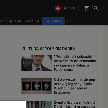
shopping_cart


SŁUCHAJ

ICY
ПР ДЛЯ УКРАЇНИ
PODCASTY
KULTURA W POLSKIM RADIU:
"Primetime": seksualni
drapieżnicy na celowniku
i w kamerze Roberta
Pattinsona
Od pierwszej linii do pop-
artowej legendy. Andy
Warhol nieznany w
Krakowie
Święto Królowej Polskich
Rzek - już jutro zaczyna