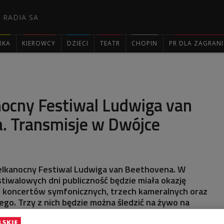
 RADIA SA
RKA
KIEROWCY
DZIECI
TEATR
CHOPIN
PR DLA ZAGRAN

nocny Festiwal Ludwiga van
. Transmisje w Dwójce
ielkanocny Festiwal Ludwiga van Beethovena. W
stiwalowych dni publiczność będzie miała okazję
 koncertów symfonicznych, trzech kameralnych oraz
ego. Trzy z nich będzie można śledzić na żywo na
olskiego Radia.