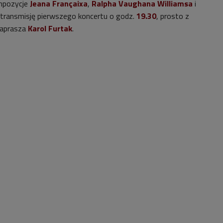
ompozycje
Jeana Françaixa
,
Ralpha Vaughana Williamsa
i
 transmisję pierwszego koncertu o godz.
19.30
, prosto z
zaprasza
Karol Furtak
.