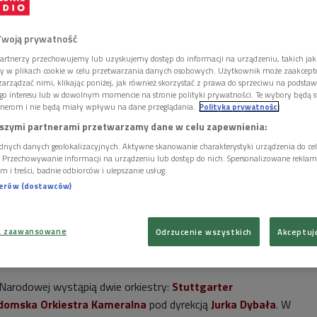
Twoją prywatność
artnerzy przechowujemy lub uzyskujemy dostęp do informacji na urządzeniu, takich jak
ory w plikach cookie w celu przetwarzania danych osobowych. Użytkownik może zaakcep
arządzać nimi, klikając poniżej, jak również skorzystać z prawa do sprzeciwu na podsta
go interesu lub w dowolnym momencie na stronie polityki prywatności. Te wybory będą 
nerom i nie będą miały wpływu na dane przeglądania.
Polityka prywatności
szymi partnerami przetwarzamy dane w celu zapewnienia:
dnych danych geolokalizacyjnych. Aktywne skanowanie charakterystyki urządzenia do ce
i. Przechowywanie informacji na urządzeniu lub dostęp do nich. Spersonalizowane reklamy 
m i treści, badnie odbiorców i ulepszanie usług.
nerów (dostawców)
a zaawansowane
Odrzucenie wszystkich
Akceptuj
e w ramach Festiwalu Beethovenowskiego
Foto: materiały promocyjne
 Narodowej wystąpią dwie orkiestry:
Stuttgarter
domska Orkiestra Kameralna
pod dyrekcją
Jurka Dybała
. W