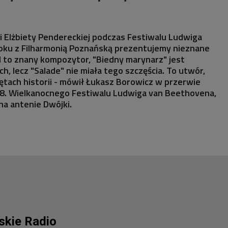
i Elżbiety Pendereckiej podczas Festiwalu Ludwiga
oku z Filharmonią Poznańską prezentujemy nieznane
d to znany kompozytor, "Biedny marynarz" jest
, lecz "Salade" nie miała tego szczęścia. To utwór,
tach historii - mówił Łukasz Borowicz w przerwie
8. Wielkanocnego Festiwalu Ludwiga van Beethovena,
na antenie Dwójki.
lskie Radio