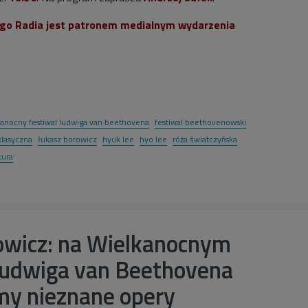
ego Radia jest patronem medialnym wydarzenia
kanocny festiwal ludwiga van beethovena
festiwal beethovenowski
lasyczna
łukasz borowicz
hyuk lee
hyo lee
róża światczyńska
tura
owicz: na Wielkanocnym
Ludwiga van Beethovena
my nieznane opery