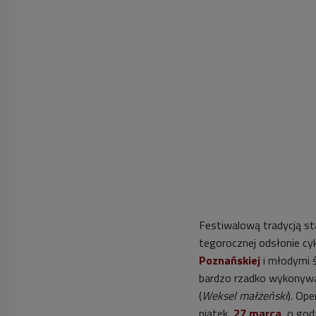
Festiwalową tradycją st
tegorocznej odsłonie cy
Poznańskiej
i młodymi ś
bardzo rzadko wykonyw
(
Weksel małżeński
). Op
piątek,
27 marca,
o god