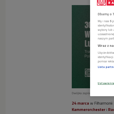
Dbamy o 
My i nasi
5
p
identyfikat
wybory lub z
uzasadnione
naszym part
Wraz z na
Użycie dokła
identyfikacj
pomiar rekla
Lista part
Ustawieni
Dwójka zaprasza na transmisj
24 marca
w Filharmonii
Kammerorchester
i
Ra