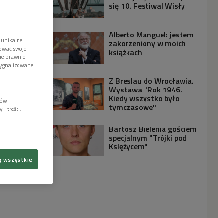
się 10. Festiwal Wisły
Alberto Manguel: jestem
 unikalne
zakorzeniony w moich
tować swoje
książkach
wie prawnie
sygnalizowane
Z Breslau do Wrocławia.
Wystawa "Rok 1946.
Kiedy wszystko było
lów
tymczasowe"
i treści,
Bartosz Bielenia gościem
specjalnym "Trójki pod
Księżycem"
ę wszystkie