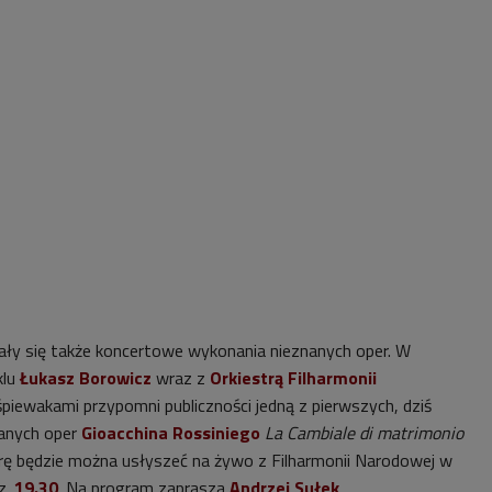
ały się także koncertowe wykonania nieznanych oper. W
klu
Łukasz Borowicz
wraz z
Orkiestrą Filharmonii
piewakami przypomni publiczności jedną z pierwszych, dziś
anych oper
Gioacchina Rossiniego
La Cambiale di matrimonio
erę będzie można usłyszeć na żywo z Filharmonii Narodowej w
z.
19.30
. Na program zaprasza
Andrzej Sułek
.