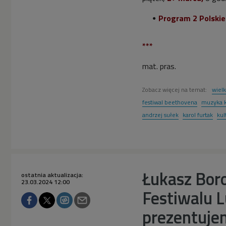
Program 2 Polski
***
mat. pras.
Zobacz więcej na temat:
wiel
festiwal beethovena
muzyka k
andrzej sułek
karol furtak
kul
Łukasz Bor
ostatnia aktualizacja:
23.03.2024 12:00
Festiwalu 
prezentuje