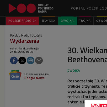
PORTAL POLSKIEGO
POLSKIE RADIO 24
JEDYNKA
DWÓJKA
TRÓJKA
CZWÓ
Polskie Radio
Dwójka
Wydarzenia
30. Wielka
ostatnia aktualizacja:
24.03.2026 10:00
Beethovena
Obserwuj nas na
Google News
Rozpoczął się 30. W
trakcie trzynastu fe
wysłuchać jedenastu
recitalu fortepianow
antenie Programu 2 P