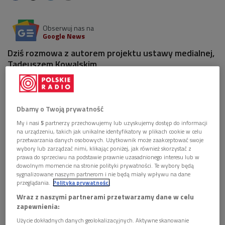
Obserwuj nas na
Google News
Dziś rozmowa z autorem projektu ustawy medialnej,
Tadeuszem Kowalskim
We wtorkowym Wybieram Dwójkę kontynuujemy
dyskusję
na temat przyszłości mediów publicznych
, w tym
Dbamy o Twoją prywatność
Programu II, w rok po naszej akcji protestacyjnej.
My i nasi
5
partnerzy przechowujemy lub uzyskujemy dostęp do informacji
(Przypomnijmy: w proteście przeciw dramatycznemu
na urządzeniu, takich jak unikalne identyfikatory w plikach cookie w celu
spadkowi finansowania 8 lipca 2009 r. Dwójka przerwała na
przetwarzania danych osobowych. Użytkownik może zaakceptować swoje
wybory lub zarządzać nimi, klikając poniżej, jak również skorzystać z
24 godz. emisję swoich audycji).
prawa do sprzeciwu na podstawie prawnie uzasadnionego interesu lub w
dowolnym momencie na stronie polityki prywatności. Te wybory będą
sygnalizowane naszym partnerom i nie będą miały wpływu na dane
Dziś rozmowa z
Tadeuszem Kowalskim
, medioznawcą,
przeglądania.
Polityka prywatności
szefem zespołu, który przygotował projekt
Ustawy o
Wraz z naszymi partnerami przetwarzamy dane w celu
zadaniach publicznych w dziedzinie usług medialnych
.
zapewnienia:
Użycie dokładnych danych geolokalizacyjnych. Aktywne skanowanie
Ponadto, jak zawsze, dużo dobrej muzyki i bieżące