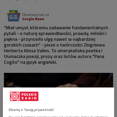
Obserwuj nas na
Google News
"Miał umysł, któremu zadawanie fundamentalnych
pytań - o naturę sprawiedliwości, prawdy, miłości i
piękna - przynosiło ulgę nawet w najbardziej
gorzkich czasach" - pisze o twórczości Zbigniewa
Herberta Alissa Valles. To amerykańska poetka i
tłumaczka poezji, prozy oraz listów autora "Pana
Cogito" na język angielski.
Dbamy o Twoją prywatność
My i nasi
5
partnerzy przechowujemy lub uzyskujemy dostęp do informacji