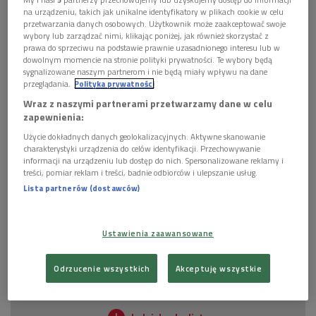
na urządzeniu, takich jak unikalne identyfikatory w plikach cookie w celu
przetwarzania danych osobowych. Użytkownik może zaakceptować swoje
wybory lub zarządzać nimi, klikając poniżej, jak również skorzystać z
prawa do sprzeciwu na podstawie prawnie uzasadnionego interesu lub w
Alissa Valles to amerykańska poetka i tłumaczka poezji, prozy oraz listów
dowolnym momencie na stronie polityki prywatności. Te wybory będą
Zbigniewa Herberta na język angielski.
Foto: Lawrence Schwartzwald /EAST
sygnalizowane naszym partnerom i nie będą miały wpływu na dane
NEWS
przeglądania.
Polityka prywatności
Wraz z naszymi partnerami przetwarzamy dane w celu
Przełożyła także między innymi wiersze Ryszarda Krynickiego
zapewnienia:
oraz Zuzanny Ginczanki. Za tłumaczenie wyboru wierszy
Użycie dokładnych danych geolokalizacyjnych. Aktywne skanowanie
polskiej poetki "Firebird" otrzymała w tym roku nagrodę
charakterystyki urządzenia do celów identyfikacji. Przechowywanie
Found in Translation. Alissa Valles przyjechała ostatnio do
informacji na urządzeniu lub dostęp do nich. Spersonalizowane reklamy i
treści, pomiar reklam i treści, badnie odbiorców i ulepszanie usług.
Warszawy na uroczystości związane z setną rocznicą urodzin
Lista partnerów (dostawców)
Zbigniewa Herberta.
POSŁUCHAJ
Ustawienia zaawansowane
Alissa Valles o przekładaniu twórczości Zbigniewa
Odrzucenie wszystkich
Akceptuję wszystkie
Herberta na język angielski (Rozmowy po zmroku/
Dwójka)
29:55