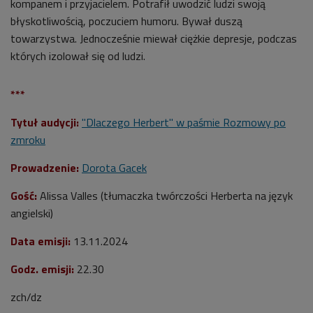
kompanem i przyjacielem. Potrafił uwodzić ludzi swoją
błyskotliwością, poczuciem humoru. Bywał duszą
towarzystwa. Jednocześnie miewał ciężkie depresje, podczas
których izolował się od ludzi.
***
Tytuł audycji:
"Dlaczego Herbert" w paśmie
Rozmowy po
zmroku
Prowadzenie:
Dorota Gacek
Gość:
Alissa Valles (tłumaczka twórczości Herberta na język
angielski
)
Data emisji:
13.11.2024
Godz. emisji:
22.30
zch/dz