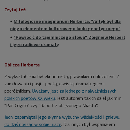
Czytaj też:
Mitologiczne imaginarium Herberta. "Antyk był dla
niego elementem kulturowego kodu genetycznego"
"Powrócić do tajemniczego słowa". Zbigniew Herbert
i jego radiowe dramaty
Oblicza Herberta
Z wykształcenia był ekonomistą, prawnikiem i filozofem. Z
zamiłowania i pasji - poetą, eseistą, dramaturgiem i
podróżnikiem.
Uważany jest za jednego z najważniejszych
polskich poetów XX wieku
. Jest autorem takich dzieł jak m.in.
"Pan Cogito" czy "Raport z oblężonego Miasta".
Jedni zapamiętali jego słynne wybuchy wściekłości i gniewu,
do dziś nosząc w sobie urazę
. Dla innych był wspaniałym