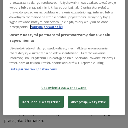
przetwarzania danych osobowych. Użytkownik może zaakceptować swoje
wybory lub zarządzać nimi, klikając poniżej, jak również skorzystać z
prawa do sprzeciwu na podstawie prawnie uzasadnionego interesu lub w
dowolnym momencie na stronie polityki prywatności. Te wybory będą
sygnalizowane naszym partnerom i nie będą miały wpływu na dane
przeglądania.
Polityka prywatności
Wraz z naszymi partnerami przetwarzamy dane w celu
zapewnienia:
Julian Kornhauser, 2015
Foto: PAP/ Jacek Bednarczyk
Użycie dokładnych danych geolokalizacyjnych. Aktywne skanowanie
Julian Kornhauser jest tegorocznym laureatem Wrocławskiej
charakterystyki urządzenia do celów identyfikacji. Przechowywanie
Nagrody Poetyckiej Silesius za całokształt twórczości. O jego
informacji na urządzeniu lub dostęp do nich. Spersonalizowane reklamy i
treści, pomiar reklam i treści, badnie odbiorców i ulepszanie usług.
dorobku rozmawialiśmy w audycji "Strefa literatury".
Lista partnerów (dostawców)
Poeta Leszek Szaruga wspominał, że Kornhauser był jednym
z pierwszych twórców, którzy w PRL zaczęli wydawać w
Ustawienia zaawansowane
drugim obiegu. - W roku 1973 razem z Witem Jaworskim
wydał tomik własnym sumptem. Zbiór "Zabójstwo" zawierał
Odrzucenie wszystkich
Akceptuję wszystkie
wiersze odrzucone przez cenzurę - dodawał. Szaruga mówił
też o wpływie, jaki na poezję Kornhausera, wywarła jego
praca jako tłumacza.