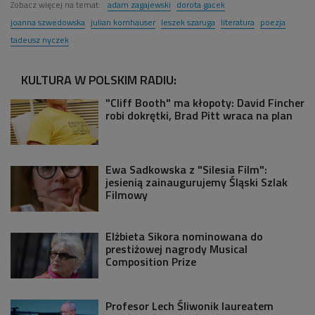
Zobacz więcej na temat:
adam zagajewski
dorota gacek
joanna szwedowska
julian kornhauser
leszek szaruga
literatura
poezja
tadeusz nyczek
KULTURA W POLSKIM RADIU:
"Cliff Booth" ma kłopoty: David Fincher
robi dokrętki, Brad Pitt wraca na plan
Ewa Sadkowska z "Silesia Film":
jesienią zainaugurujemy Śląski Szlak
Filmowy
Elżbieta Sikora nominowana do
prestiżowej nagrody Musical
Composition Prize
Profesor Lech Śliwonik laureatem