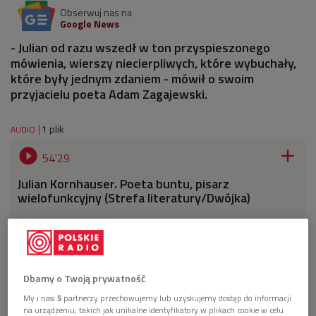
Obserwuj nas na
Google News
- Julian od razu wszedł w ton przyspieszonego
mówienia, wierszy niecierpliwych, które wybuchały,
które były jednym zdaniem - mówił o swoim
przyjacielu poeta Adam Zagajewski.
1 plik
AUDIO


54'29
Julian Kornhauser. Poeta buntu, pisarz
wielofunkcyjny (Strefa literatury/Dwójka)
Dbamy o Twoją prywatność
My i nasi
5
partnerzy przechowujemy lub uzyskujemy dostęp do informacji
na urządzeniu, takich jak unikalne identyfikatory w plikach cookie w celu