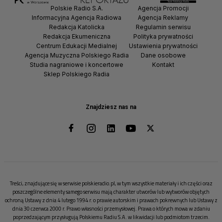
Polskie Radio S.A.
Agencja Promocji
Informacyjna Agencja Radiowa
Agencja Reklamy
Redakcja Katolicka
Regulamin serwisu
Redakcja Ekumeniczna
Polityka prywatności
Centrum Edukacji Medialnej
Ustawienia prywatności
Agencja Muzyczna Polskiego Radia
Dane osobowe
Studia nagraniowe i koncertowe
Kontakt
Sklep Polskiego Radia
Znajdziesz nas na
Treści, znajdujące się w serwisie polskieradio.pl, w tym wszystkie materiały i ich części oraz
poszczególne elementy samego serwisu mają charakter utworów lub wytworów objętych
ochroną Ustawy z dnia 4 lutego 1994 r. o prawie autorskim i prawach pokrewnych lub Ustawy z
dnia 30 czerwca 2000 r. Prawo własności przemysłowej. Prawa o których mowa w zdaniu
poprzedzającym przysługują Polskiemu Radiu S.A. w likwidacji lub podmiotom trzecim.