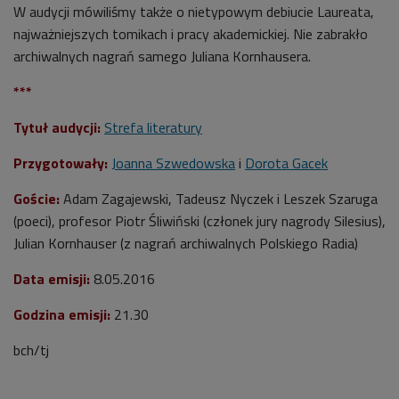
W audycji mówiliśmy także o nietypowym debiucie Laureata,
najważniejszych tomikach i pracy akademickiej. Nie zabrakło
archiwalnych nagrań samego Juliana Kornhausera.
***
Tytuł audycji:
Strefa literatury
Przygotowały:
Joanna Szwedowska
i
Dorota Gacek
Goście:
Adam Zagajewski, Tadeusz Nyczek i Leszek Szaruga
(poeci), profesor Piotr Śliwiński (członek jury nagrody Silesius),
Julian Kornhauser (z nagrań archiwalnych Polskiego Radia)
Data emisji:
8.05.2016
Godzina emisji:
21.30
bch/tj