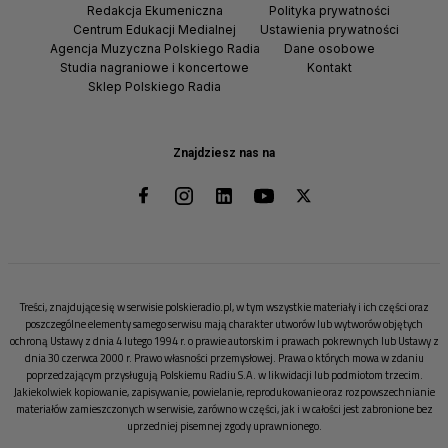
Redakcja Ekumeniczna
Polityka prywatności
Centrum Edukacji Medialnej
Ustawienia prywatności
Agencja Muzyczna Polskiego Radia
Dane osobowe
Studia nagraniowe i koncertowe
Kontakt
Sklep Polskiego Radia
Znajdziesz nas na
Treści, znajdujące się w serwisie polskieradio.pl, w tym wszystkie materiały i ich części oraz
poszczególne elementy samego serwisu mają charakter utworów lub wytworów objętych
ochroną Ustawy z dnia 4 lutego 1994 r. o prawie autorskim i prawach pokrewnych lub Ustawy z
dnia 30 czerwca 2000 r. Prawo własności przemysłowej. Prawa o których mowa w zdaniu
poprzedzającym przysługują Polskiemu Radiu S.A. w likwidacji lub podmiotom trzecim.
Jakiekolwiek kopiowanie, zapisywanie, powielanie, reprodukowanie oraz rozpowszechnianie
materiałów zamieszczonych w serwisie, zarówno w części, jak i w całości jest zabronione bez
uprzedniej pisemnej zgody uprawnionego.