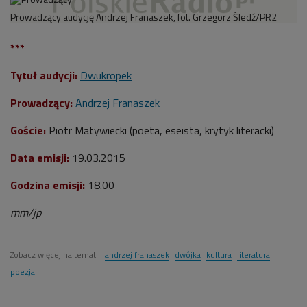
Prowadzący audycję Andrzej Franaszek, fot. Grzegorz Śledź/PR2
***
Tytuł audycji:
Dwukropek
Prowadzący:
Andrzej Franaszek
Goście:
Piotr Matywiecki (poeta, eseista, krytyk literacki)
Data emisji:
19.03.2015
Godzina emisji:
18.00
mm/jp
Zobacz więcej na temat:
andrzej franaszek
dwójka
kultura
literatura
poezja