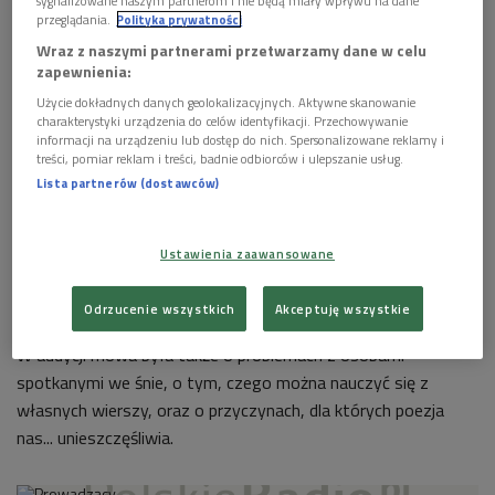
przeglądania.
Polityka prywatności
Wraz z naszymi partnerami przetwarzamy dane w celu
zapewnienia:
Użycie dokładnych danych geolokalizacyjnych. Aktywne skanowanie
charakterystyki urządzenia do celów identyfikacji. Przechowywanie
informacji na urządzeniu lub dostęp do nich. Spersonalizowane reklamy i
Piotr Matywiecki
Foto: Grzegorz Śledź/PR2
treści, pomiar reklam i treści, badnie odbiorców i ulepszanie usług.
Lista partnerów (dostawców)
- Po części to obrona przed zamknięciem się w definicji, a po
części pochwała wykorzenienia, które większość osób uważa
za coś negatywnego. Mi natomiast bliska jest idea wygnania,
Ustawienia zaawansowane
wędrówki, diaspory... żydowskości - deklarował gość Andrzeja
Franaszka.
Odrzucenie wszystkich
Akceptuję wszystkie
W audycji mowa była także o problemach z osobami
spotkanymi we śnie, o tym, czego można nauczyć się z
własnych wierszy, oraz o przyczynach, dla których poezja
nas... unieszczęśliwia.