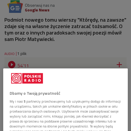
Obserwuj nas na
Google News
Podmiot nowego tomu wierszy "Którędy, na zawsze"
zdaje się na własne życzenie zatracać tożsamość. O
tym oraz o innych paradoksach swojej poezji mówił
sam Piotr Matywiecki.
1 plik
AUDIO


54'11
Piotr Matywiecki o paradoksach poezji
(Dwukropek/Dwójka)
Dbamy o Twoją prywatność
My i nasi
5
partnerzy przechowujemy lub uzyskujemy dostęp do informacji
na urządzeniu, takich jak unikalne identyfikatory w plikach cookie w celu
przetwarzania danych osobowych. Użytkownik może zaakceptować swoje
wybory lub zarządzać nimi, klikając poniżej, jak również skorzystać z
prawa do sprzeciwu na podstawie prawnie uzasadnionego interesu lub w
dowolnym momencie na stronie polityki prywatności. Te wybory będą
sygnalizowane naszym partnerom i nie będą miały wpływu na dane