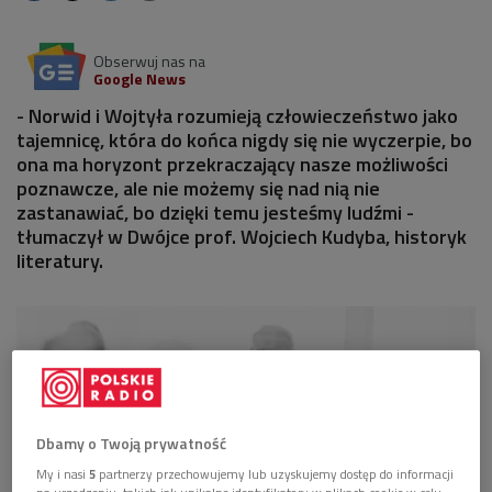
Obserwuj nas na
Google News
- Norwid i Wojtyła rozumieją człowieczeństwo jako
tajemnicę, która do końca nigdy się nie wyczerpie, bo
ona ma horyzont przekraczający nasze możliwości
poznawcze, ale nie możemy się nad nią nie
zastanawiać, bo dzięki temu jesteśmy ludźmi -
tłumaczył w Dwójce prof. Wojciech Kudyba, historyk
literatury.
Dbamy o Twoją prywatność
My i nasi
5
partnerzy przechowujemy lub uzyskujemy dostęp do informacji