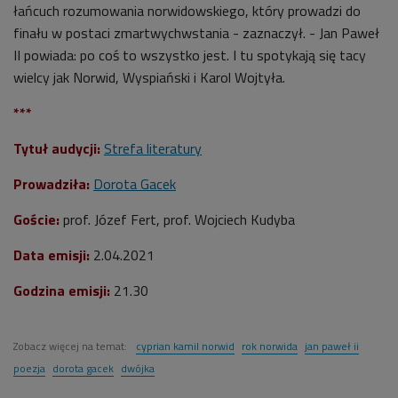
łańcuch rozumowania norwidowskiego, który prowadzi do
finału w postaci zmartwychwstania - zaznaczył. - Jan Paweł
II powiada: po coś to wszystko jest. I tu spotykają się tacy
wielcy jak Norwid, Wyspiański i Karol Wojtyła.
***
Tytuł audycji:
Strefa literatury
Prowadziła:
Dorota Gacek
Goście:
prof. Józef Fert, prof. Wojciech Kudyba
Data emisji:
2
.04.2021
Godzina emisji:
21.30
Zobacz więcej na temat:
cyprian kamil norwid
rok norwida
jan paweł ii
poezja
dorota gacek
dwójka