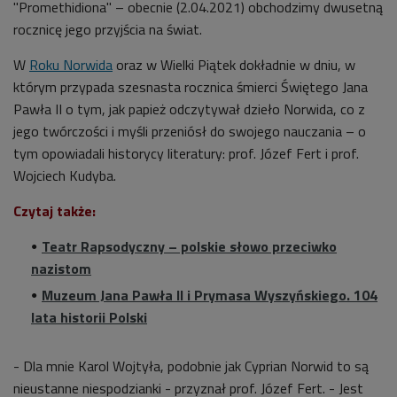
"Promethidiona" – obecnie (2.04.2021) obchodzimy dwusetną
rocznicę jego przyjścia na świat.
W
Roku Norwida
oraz w Wielki Piątek dokładnie w dniu, w
którym przypada szesnasta rocznica śmierci Świętego Jana
Pawła II o tym, jak papież odczytywał dzieło Norwida, co z
jego twórczości i myśli przeniósł do swojego nauczania – o
tym opowiadali historycy literatury: prof. Józef Fert i prof.
Wojciech Kudyba.
Czytaj także:
Teatr Rapsodyczny – polskie słowo przeciwko
nazistom
Muzeum Jana Pawła II i Prymasa Wyszyńskiego. 104
lata historii Polski
- Dla mnie Karol Wojtyła, podobnie jak Cyprian Norwid to są
nieustanne niespodzianki - przyznał prof. Józef Fert. - Jest