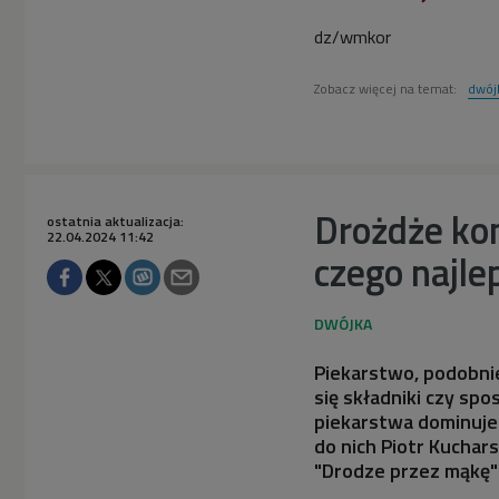
dz/wmkor
Zobacz więcej na temat:
dwój
Drożdże kon
ostatnia aktualizacja:
22.04.2024 11:42
czego najle
Piekarstwo, podobnie 
się składniki czy sp
piekarstwa dominuje 
do nich Piotr Kuchars
"Drodze przez mąkę"