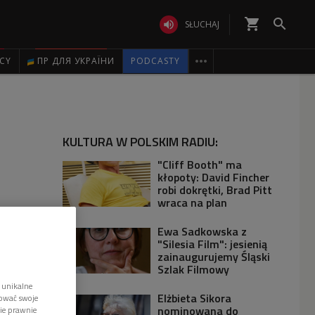
shopping_cart


SŁUCHAJ

ICY
ПР ДЛЯ УКРАЇНИ
PODCASTY
KULTURA W POLSKIM RADIU:
"Cliff Booth" ma
kłopoty: David Fincher
robi dokrętki, Brad Pitt
wraca na plan
Ewa Sadkowska z
"Silesia Film": jesienią
zainaugurujemy Śląski
Szlak Filmowy
 unikalne
Elżbieta Sikora
tować swoje
nominowana do
wie prawnie