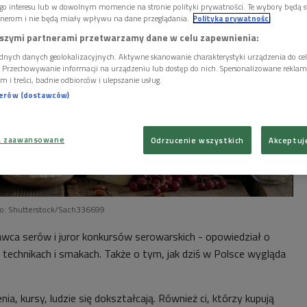
go interesu lub w dowolnym momencie na stronie polityki prywatności. Te wybory będą 
nerom i nie będą miały wpływu na dane przeglądania.
Polityka prywatności
szymi partnerami przetwarzamy dane w celu zapewnienia:
dnych danych geolokalizacyjnych. Aktywne skanowanie charakterystyki urządzenia do ce
i. Przechowywanie informacji na urządzeniu lub dostęp do nich. Spersonalizowane reklamy 
m i treści, badnie odbiorców i ulepszanie usług.
nerów (dostawców)
a zaawansowane
Odrzucenie wszystkich
Akceptuj
o: Shutterstock/Sach336699
awca serów i juror konkursów serowarskich - opowiedział o
, technikach i smakach. Także o tym, jak dziś w Polsce wygląda
a, kursy, ludzie się dokształcają. Również ci, którzy kupują