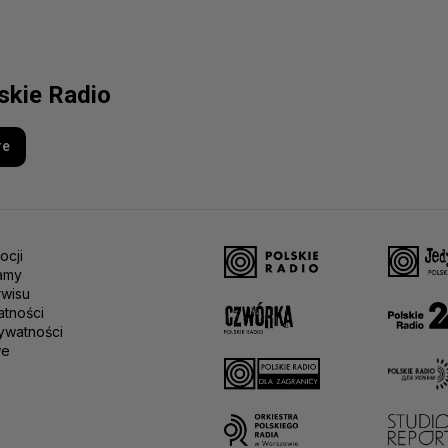
lskie Radio
re
ocji
amy
rwisu
atności
ywatności
we