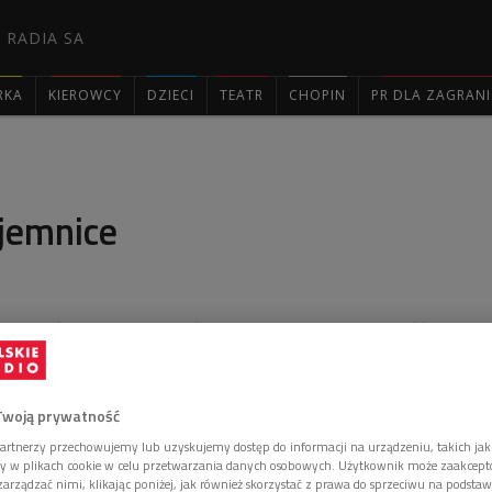
 RADIA SA
RKA
KIEROWCY
DZIECI
TEATR
CHOPIN
PR DLA ZAGRAN

ajemnice
 w jakości serów. Kiedyś narzekałem, że większość
otrafi sprzedawać, gorzej nazywać, a już w ogóle nic
ii - zdradził w audycji "Droga przez mąkę" Gieno
ca serów.
Twoją prywatność
artnerzy przechowujemy lub uzyskujemy dostęp do informacji na urządzeniu, takich jak
ory w plikach cookie w celu przetwarzania danych osobowych. Użytkownik może zaakcep
arządzać nimi, klikając poniżej, jak również skorzystać z prawa do sprzeciwu na podsta