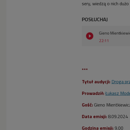
sery, wiedzą o nich dużo
POSŁUCHAJ
Gieno Mientkiewi
22:11
***
Tytuł audycji:
Droga pr
Prowadził:
Łukasz Mode
Gość:
Gieno Mientkiewic
Data emisji:
8.09
.2024
Godzina emisji:
9.00