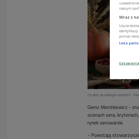
uzasadnione
naszym part
Wraz z na
Użycie dokła
identyfikacj
pomiar rekla
Lista part
Ustawieni
Co stoi za dobrym serem?
Fot
Gieno Mientkiewicz - zn
ocenach sera, kryteriach
rynek serowarski.
- Powstają stowarzyszeni