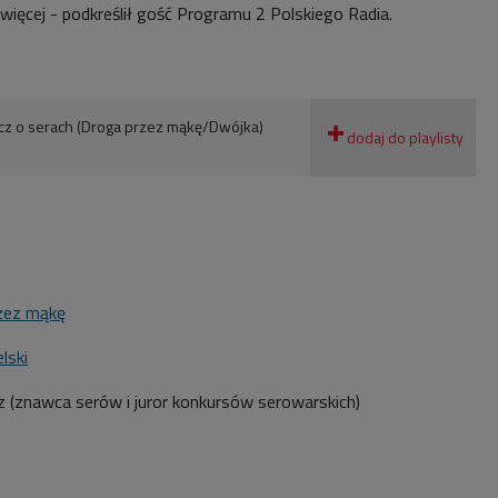
 więcej - podkreślił gość Programu 2 Polskiego Radia.
cz o serach (Droga przez mąkę/Dwójka)
zez mąkę
lski
z
(znawca serów i juror konkursów serowarskich)