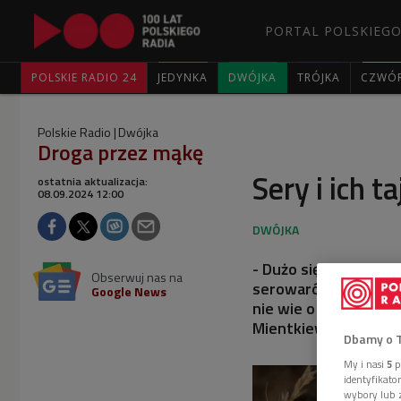
PORTAL POLSKIEGO
POLSKIE RADIO 24
JEDYNKA
DWÓJKA
TRÓJKA
CZWÓ
Polskie Radio
Dwójka
Droga przez mąkę
Sery i ich t
ostatnia aktualizacja:
08.09.2024 12:00
- Dużo się poprawiło
Obserwuj nas na
serowarów świetnie p
Google News
nie wie o mikrobiolog
Mientkiewicz - znaw
Dbamy o 
My i nasi
5
p
identyfikat
wybory lub z