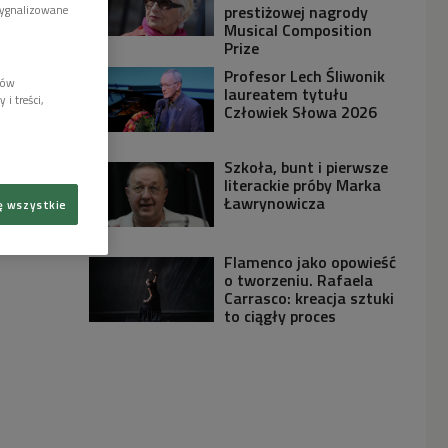
prestiżowej nagrody
sygnalizowane
Musical Composition
Prize
Profesor Lech Śliwonik
lów
laureatem tytułu
i treści,
Człowiek Słowa 2026
Szkoła, bunt i pierwsze
literackie próby Marka
Ławrynowicza
ę wszystkie
Flamenco jako opowieść
o tworzeniu. Rafaela
Carrasco: kreacja sztuki
to ciągły proces