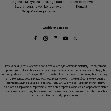
Agencja Muzyczna Polskiego Radia
Dane osobowe
Studia nagraniowe i koncertowe
Kontakt
Sklep Polskiego Radia
Znajdziesz nas na
Treści, znajdujące się w serwisie polskieradio.pl, w tym wszystkie materiały i ich części oraz
poszczególne elementy samego serwisu mają charakter utworów lub wytworów objętych
ochroną Ustawy z dnia 4 lutego 1994 r. o prawie autorskim i prawach pokrewnych lub Ustawy z
dnia 30 czerwca 2000 r. Prawo własności przemysłowej. Prawa o których mowa w zdaniu
poprzedzającym przysługują Polskiemu Radiu S.A. w likwidacji lub podmiotom trzecim.
Jakiekolwiek kopiowanie, zapisywanie, powielanie, reprodukowanie oraz rozpowszechnianie
materiałów zamieszczonych w serwisie, zarówno w części, jak i w całości jest zabronione bez
uprzedniej pisemnej zgody uprawnionego.