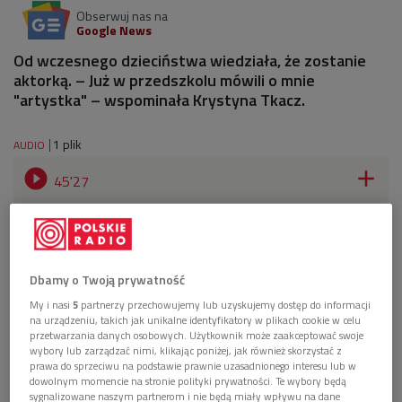
Obserwuj nas na
Google News
Od wczesnego dzieciństwa wiedziała, że zostanie
aktorką. – Już w przedszkolu mówili o mnie
"artystka" – wspominała Krystyna Tkacz.
1 plik
AUDIO


45'27
Krystyna Tkacz. Z chrypką w teatrze i w piosence
(O wszystkim z kulturą/Dwójka)
Dbamy o Twoją prywatność
My i nasi
5
partnerzy przechowujemy lub uzyskujemy dostęp do informacji
na urządzeniu, takich jak unikalne identyfikatory w plikach cookie w celu
przetwarzania danych osobowych. Użytkownik może zaakceptować swoje
wybory lub zarządzać nimi, klikając poniżej, jak również skorzystać z
prawa do sprzeciwu na podstawie prawnie uzasadnionego interesu lub w
dowolnym momencie na stronie polityki prywatności. Te wybory będą
sygnalizowane naszym partnerom i nie będą miały wpływu na dane