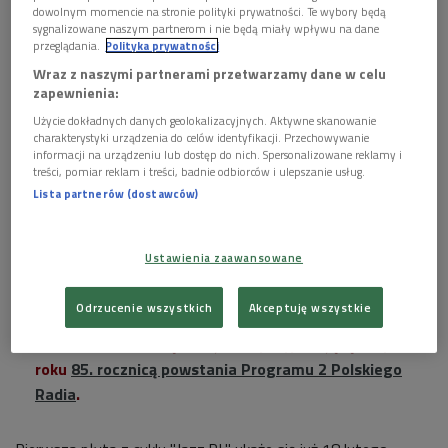
dowolnym momencie na stronie polityki prywatności. Te wybory będą
sygnalizowane naszym partnerom i nie będą miały wpływu na dane
przeglądania.
Polityka prywatności
Wraz z naszymi partnerami przetwarzamy dane w celu
Jazz Forum Talents. Młodzi i zdolni razem na

zapewnienia:
scenie w ramach cyklu Jazz.PL
Użycie dokładnych danych geolokalizacyjnych. Aktywne skanowanie
charakterystyki urządzenia do celów identyfikacji. Przechowywanie
więcej

informacji na urządzeniu lub dostęp do nich. Spersonalizowane reklamy i
treści, pomiar reklam i treści, badnie odbiorców i ulepszanie usług.
Lista partnerów (dostawców)
"Jazz Forum Talents" to pierwsza płyta z nowej serii
Jazz.PL.
Ustawienia zaawansowane
Jest zapisem koncertu w wykonaniu niezwykłych
muzyków - przedstawicieli młodego pokolenia
Odrzucenie wszystkich
Akceptuję wszystkie
polskiego jazzu.
Seria
Jazz.PL
związana jest z przypadającą w tym
roku
85. rocznicą powstania Programu 2 Polskiego
Radia
.