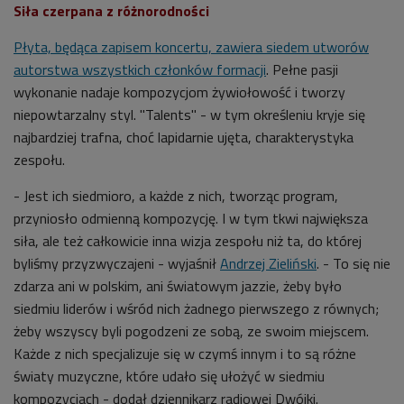
Siła czerpana z różnorodności
Płyta, będąca zapisem koncertu, zawiera siedem utworów
autorstwa wszystkich członków formacji
. Pełne pasji
wykonanie nadaje kompozycjom żywiołowość i tworzy
niepowtarzalny styl. "Talents" - w tym określeniu kryje się
najbardziej trafna, choć lapidarnie ujęta, charakterystyka
zespołu.
- Jest ich siedmioro, a każde z nich, tworząc program,
przyniosło odmienną kompozycję. I w tym tkwi największa
siła, ale też całkowicie inna wizja zespołu niż ta, do której
byliśmy przyzwyczajeni - wyjaśnił
Andrzej Zieliński
. - To się nie
zdarza ani w polskim, ani światowym jazzie, żeby było
siedmiu liderów i wśród nich żadnego pierwszego z równych;
żeby wszyscy byli pogodzeni ze sobą, ze swoim miejscem.
Każde z nich specjalizuje się w czymś innym i to są różne
światy muzyczne, które udało się ułożyć w siedmiu
kompozycjach - dodał dziennikarz radiowej Dwójki.