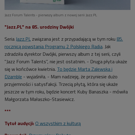
Jazz Forum Talents - pierwszy album z nowej serii Jazz.PL
"Jazz.PL" na 85. urodziny Dwójki
Seria
Jazz.PL
związana jest z przypadającą w tym roku
85.
rocznicą powstania Programu 2 Polskiego Radia
. Jak
zdradziła
dyrektor Dwójki, pierwszy album z tej serii, czyli
"Jazz Forum Talents", nie jest ostatnim.
- Druga płyta ukaże
się w końcówce kwietnia.
To będzie Marta Zalewska i
Dżamble
- wyjaśniła. - Mam nadzieję, że przyniesie dużo
przyjemności i satysfakcji. Trzecią płytą, która się ukaże
jeszcze w tym roku, będzie koncert Kuby Banaszka - mówiła
Małgorzata Małaszko-Stasiewicz.
***
Tytuł audycji:
O wszystkim z kulturą