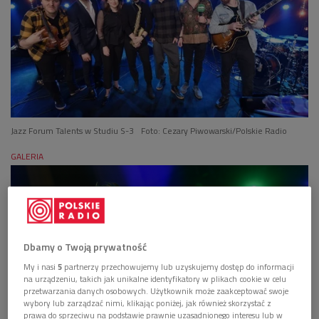
Jazz Forum Talents w Studiu S-3
Foto: Cezary Piwowarski/Polskie Radio
GALERIA
Dbamy o Twoją prywatność
My i nasi
5
partnerzy przechowujemy lub uzyskujemy dostęp do informacji
na urządzeniu, takich jak unikalne identyfikatory w plikach cookie w celu
przetwarzania danych osobowych. Użytkownik może zaakceptować swoje
wybory lub zarządzać nimi, klikając poniżej, jak również skorzystać z
prawa do sprzeciwu na podstawie prawnie uzasadnionego interesu lub w