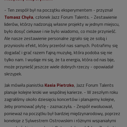
- Ten zespół był na początku eksperymentem - przyznał
Tomasz Chyła
, członek Jazz Forum Talents. - Zestawienie
liderów, którzy nadzorują własne projekty w jednym miejscu,
było dosyć ciekawe i nie było wiadomo, co może przynieść.
Ale nasze zestawienie personalne zgrało się ze sobą i
przyniosło efekt, który przerósł nas samych. Potrafimy się
dogadać i grać razem fajną muzykę, która podoba się nie
tylko nam. I wydaje mi się, że ta energia, która od nas bije,
może przynieść jeszcze wiele dobrych rzeczy - opowiadał
skrzypek.
Jak mówiła pianistka
Kasia Pietrzko
, Jazz Forum Talents
planuje kolejne kroki we wspólnej karierze. - W zeszłym roku
z
agraliśmy
około dziesięciu koncertów i planujemy kolejne,
żeby promować płytę - zaznaczyła. - Zespół ewoluował,
ponieważ na początku był bardziej międzynarodowy, poprzez
koneksje z Sylwestrem Ostrowskim i różnymi wspaniałymi