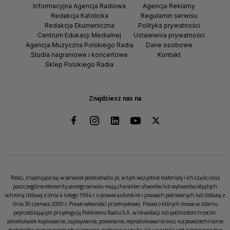
Informacyjna Agencja Radiowa
Agencja Reklamy
Redakcja Katolicka
Regulamin serwisu
Redakcja Ekumeniczna
Polityka prywatności
Centrum Edukacji Medialnej
Ustawienia prywatności
Agencja Muzyczna Polskiego Radia
Dane osobowe
Studia nagraniowe i koncertowe
Kontakt
Sklep Polskiego Radia
Znajdziesz nas na
Treści, znajdujące się w serwisie polskieradio.pl, w tym wszystkie materiały i ich części oraz
poszczególne elementy samego serwisu mają charakter utworów lub wytworów objętych
ochroną Ustawy z dnia 4 lutego 1994 r. o prawie autorskim i prawach pokrewnych lub Ustawy z
dnia 30 czerwca 2000 r. Prawo własności przemysłowej. Prawa o których mowa w zdaniu
poprzedzającym przysługują Polskiemu Radiu S.A. w likwidacji lub podmiotom trzecim.
Jakiekolwiek kopiowanie, zapisywanie, powielanie, reprodukowanie oraz rozpowszechnianie
materiałów zamieszczonych w serwisie, zarówno w części, jak i w całości jest zabronione bez