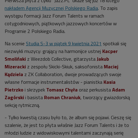
Pierwsza płyta z cyklu "Jazz.PL" ukaże się już 18 lutego
nakładem Agencji Muzycznej Polskiego Radia
. To zapis
występu formacji Jazz Forum Talents w ramach
cotygodniowych, piątkowych jazzowych koncertów w
Programie 2 Polskiego Radia.
Na scenie
Studia S-3 w piątek 9 kwietnia 2021
spotkali się
niezwykli muzycy: grający na harmonijce ustnej
Kacper
Smoliński
z Weezdob Collective, gitarzysta
Jakub
Mizeracki
z zespołu Skicki-Skiuk, saksofonista
Maciej
Kądziela
z ZK Collaboration, dwoje prowadzących swoje
własne formacje instrumentalistów - pianistka
Kasia
Pietrzko
i skrzypek
Tomasz Chyła
oraz perkusista
Adam
Zagórski
i basista
Roman Chraniuk
,
tworzący gwiazdorską
sekcję rytmiczną.
- Tylko kwestią czasu było to, że album się pojawi. Cieszę się
szalenie, że jest to płyta właśnie Jazz Forum Talents i że to
młodzi ludzie z widowiskowymi talentami zaczynają serię