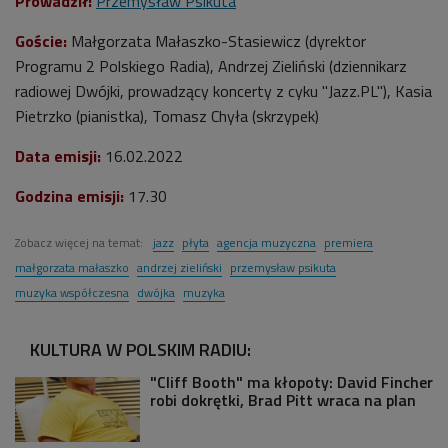
Prowadził:
Przemysław Psikuta
Goście:
Małgorzata Małaszko-Stasiewicz (dyrektor
Programu 2 Polskiego Radia), Andrzej Zieliński (dziennikarz
radiowej Dwójki, prowadzący koncerty z cyku "Jazz.PL"), Kasia
Pietrzko (pianistka), Tomasz Chyła (skrzypek)
Data emisji:
16.02.2022
Godzina emisji:
17.30
Zobacz więcej na temat:
jazz
płyta
agencja muzyczna
premiera
małgorzata małaszko
andrzej zieliński
przemysław psikuta
muzyka współczesna
dwójka
muzyka
KULTURA W POLSKIM RADIU:
"Cliff Booth" ma kłopoty: David Fincher
robi dokrętki, Brad Pitt wraca na plan