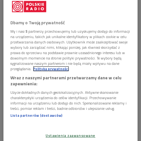
Dbamy o Twoją prywatność
My i nasi
5
partnerzy przechowujemy lub uzyskujemy dostęp do informacji
na urządzeniu, takich jak unikalne identyfikatory w plikach cookie w celu
Jan Sebastian Bach - zdjęcie z "Meyers Konversations-Lexikon"
Foto:
przetwarzania danych osobowych. Użytkownik może zaakceptować swoje
Shutterstock/Nicku
wybory lub zarządzać nimi, klikając poniżej, jak również skorzystać z
prawa do sprzeciwu na podstawie prawnie uzasadnionego interesu lub w
W nurcie symboliczno-teologicznym
dowolnym momencie na stronie polityki prywatności. Te wybory będą
sygnalizowane naszym partnerom i nie będą miały wpływu na dane
przeglądania.
Polityka prywatności
Książka "Krzyż Jezusa i ślepy Amor"
prof. Józefa
Wraz z naszymi partnerami przetwarzamy dane w celu
Majewskiego
wpisuje się w żywy od kilku dekad
nurt
zapewnienia:
symboliczno-teologicznych wykładni
twórczości Jana
Użycie dokładnych danych geolokalizacyjnych. Aktywne skanowanie
Sebastiana Bacha, w tym takich arcydzieł muzyki czysto
charakterystyki urządzenia do celów identyfikacji. Przechowywanie
instrumentalnej jak "Wariacje goldbergowskie", "Muzyczna
informacji na urządzeniu lub dostęp do nich. Spersonalizowane reklamy i
treści, pomiar reklam i treści, badnie odbiorców i ulepszanie usług.
ofiara" czy "Sztuka fugi". - Kiedy się słucha muzyki Bacha i
Lista partnerów (dostawców)
próbuje ją zrozumieć, ma się świadomość, że jego muzyka jest
muzyką dla ucha, ale jednocześnie dla oka - zaznaczył prof.
Majewski. - Jeśli się chce dojść do tych rzeczy, które są ukryte,
Ustawienia zaawansowane