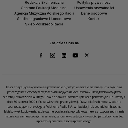
Redakcja Ekumeniczna
Polityka prywatności
Centrum Edukacji Medialnej
Ustawienia prywatności
Agencja Muzyczna Polskiego Radia
Dane osobowe
Studia nagraniowe i koncertowe
Kontakt
Sklep Polskiego Radia
Znajdziesz nas na
Treści, znajdujące się w serwisie polskieradio.pl, w tym wszystkie materiały i ich części oraz
poszczególne elementy samego serwisu mają charakter utworów lub wytworów objętych
ochroną Ustawy z dnia 4 lutego 1994 r. o prawie autorskim i prawach pokrewnych lub Ustawy z
dnia 30 czerwca 2000 r. Prawo własności przemysłowej. Prawa o których mowa w zdaniu
poprzedzającym przysługują Polskiemu Radiu S.A. w likwidacji lub podmiotom trzecim.
Jakiekolwiek kopiowanie, zapisywanie, powielanie, reprodukowanie oraz rozpowszechnianie
materiałów zamieszczonych w serwisie, zarówno w części, jak i w całości jest zabronione bez
uprzedniej pisemnej zgody uprawnionego.