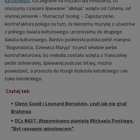
katolickiego
, szczególnie na mszach dla młodzieży, to
słyszymy czasami śpiewanie "alleluja" wzięte od Cohena, od
słynnej piosenki - tłumaczył teolog. - Zapożyczenie,
kontrafaktura polega na tym, że bierzemy muzykę z utworów
z jednego świata kulturowego i przenosimy do drugiego
świata kulturowego. Bardzo podniosła polska pieśń maryjna
"Bogurodzica, Dziewica Maryja" to jest właśnie pieśni
kontrafakturowa, bo melodia została wzięta z francuskiej
pieśni żołnierskiej, śpiewanej podczas bitwy, można
powiedzieć, a przeszła do liturgii Kościoła katolickiego i nie
tylko katolickiego.
Czytaj też:
Glenn Gould i Leonard Bernstein, czyli jak nie grać
Brahmsa
DCz #637. Wspominamy pianistę Michaela Pontiego.
"Był rasowym winylowcem"