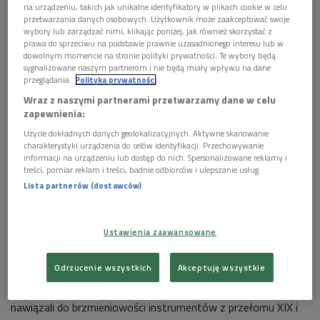
na urządzeniu, takich jak unikalne identyfikatory w plikach cookie w celu
przetwarzania danych osobowych. Użytkownik może zaakceptować swoje
Prof, Julian Gembalski
Foto: Jakub Kukla/PR2
wybory lub zarządzać nimi, klikając poniżej, jak również skorzystać z
prawa do sprzeciwu na podstawie prawnie uzasadnionego interesu lub w
Profesor Gembalski jest także
autor koncepcji organów
dowolnym momencie na stronie polityki prywatności. Te wybory będą
sygnalizowane naszym partnerom i nie będą miały wpływu na dane
NOSPR, które zostały oddane do użytku na początku
przeglądania.
Polityka prywatności
bieżącego roku. - Jest to instrument dynamiczny. Ze 105
Wraz z naszymi partnerami przetwarzamy dane w celu
głosów możemy stworzyć tysiące kombinacji i to inspiruje -
zapewnienia:
mówił na antenie Dwójki organista i pedagog
.
Użycie dokładnych danych geolokalizacyjnych. Aktywne skanowanie
charakterystyki urządzenia do celów identyfikacji. Przechowywanie
Organy do sal koncertowych weszły w XIX wieku. - Jak mówił
informacji na urządzeniu lub dostęp do nich. Spersonalizowane reklamy i
César Franck, "moje organy to moja orkiestra" - przypomniał
treści, pomiar reklam i treści, badnie odbiorców i ulepszanie usług.
Lista partnerów (dostawców)
prof.
Julian Gembalski
. - Był to instrument, który wpisywał się
w tak zwany symfonizm. Nazwano go nawet organami
symfonicznymi, czyli organami, które posiadają bardzo dużo
Ustawienia zaawansowane
głosów podstawowych, oparte są na dużej masie
brzmieniowej - wyjaśniał.
Odrzucenie wszystkich
Akceptuję wszystkie
Jak zaznaczył gość Dwójki, twórcy organów w NOSPR
nawiązali do brzmieniowości instrumentów z przełomu XIX i