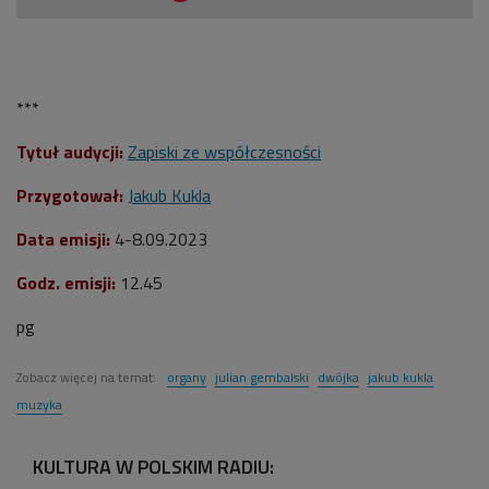
***
Tytuł audycji:
Zapiski ze współczesności
Przygotował:
Jakub Kukla
Data emisji:
4-8.09.2023
Godz. emisji:
12.45
pg
Zobacz więcej na temat:
organy
julian gembalski
dwójka
jakub kukla
muzyka
KULTURA W POLSKIM RADIU: