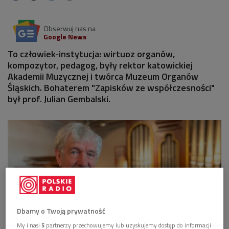
Obserwuj nas na
Google News
To człowiek-instytucja: wirtuoz organów,
kompozytor, pedagog, były rektor katowickiej
Akademii Muzycznej i twórca Muzeum Organów
Śląskich. Bohaterem "Zapisków ze współczesności"
był prof. Julian Gembalski.
Dbamy o Twoją prywatność
My i nasi
5
partnerzy przechowujemy lub uzyskujemy dostęp do informacji