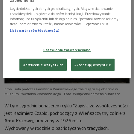
zapewnienia:


13'15
Użycie dokładnych danych geolokalizacyjnych. Aktywne skanowanie
charakterystyki urządzenia do celów identyfikacji. Przechowywanie
Kazimierz Czaplo o pobycie w obozie przejściowym
informacji na urządzeniu lub dostęp do nich. Spersonalizowane reklamy i
w Miednikach Królewskich
treści, pomiar reklam i treści, badnie odbiorców i ulepszanie usług.
Lista partnerów (dostawców)


12'56
Kazimierz Czaplo o warunkach życia w radzieckich
Ustawienia zaawansowane
obozach jenieckich
Odrzucenie wszystkich
Akceptuję wszystkie
broń użyta podczas Powstania Warszawskiego znajdująca się obecnie w
Muzeum Powstania Warszawskiego
Foto: Wikipedia/domena publiczna
W tym tygodniu bohaterem cyklu "Zapiski ze współczesności"
jest Kazimierz Czaplo, pochodzący z Wileńszczyzny żołnierz
Armii Krajowej, urodzony w 1926 roku.
Wychowany w rodzinie o patriotycznych tradycjach,