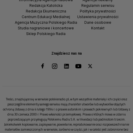
Redakcja Katolicka
Regulamin serwisu
Redakcja Ekumeniczna
Polityka prywatności
Centrum Edukacji Medialnej
Ustawienia prywatności
Agencja Muzyczna Polskiego Radia
Dane osobowe
Studia nagraniowe i koncertowe
Kontakt
Sklep Polskiego Radia
Znajdziesz nas na
Treści, znajdujące się w serwisie polskieradio.pl, w tym wszystkie materiały i ich części oraz
poszczególne elementy samego serwisu mają charakter utworów lub wytworów objętych
ochroną Ustawy z dnia 4 lutego 1994 r. o prawie autorskim i prawach pokrewnych lub Ustawy z
dnia 30 czerwca 2000 r. Prawo własności przemysłowej. Prawa o których mowa w zdaniu
poprzedzającym przysługują Polskiemu Radiu S.A. w likwidacji lub podmiotom trzecim.
Jakiekolwiek kopiowanie, zapisywanie, powielanie, reprodukowanie oraz rozpowszechnianie
materiałów zamieszczonych w serwisie, zarówno w części, jak i w całości jest zabronione bez